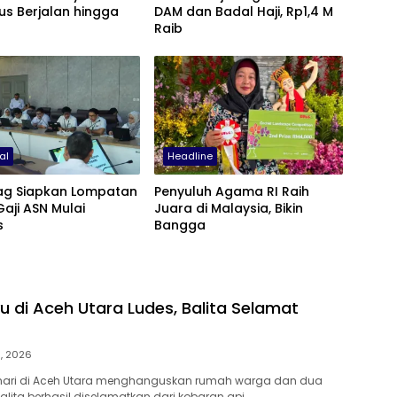
rus Berjalan hingga
DAM dan Badal Haji, Rp1,4 M
Raib
al
Headline
g Siapkan Lompatan
Penyuluh Agama RI Raih
Gaji ASN Mulai
Juara di Malaysia, Bikin
s
Bangga
 di Aceh Utara Ludes, Balita Selamat
9, 2026
 hari di Aceh Utara menghanguskan rumah warga dan dua
alita berhasil diselamatkan dari kobaran api.