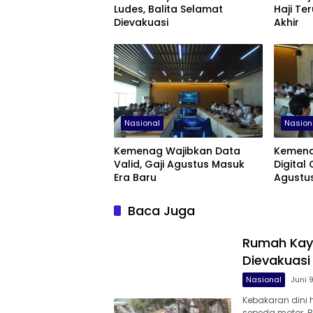
Ludes, Balita Selamat
Haji Te
Dievakuasi
Akhir
Nasional
Nasion
Kemenag Wajibkan Data
Kemena
Valid, Gaji Agustus Masuk
Digital 
Era Baru
Agustu
Baca Juga
Rumah Kayu
Dievakuasi
Nasional
Juni 
Kebakaran dini
sepeda motor. B