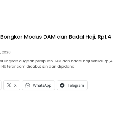
ongkar Modus DAM dan Badal Haji, Rp1,4
9, 2026
l ungkap dugaan penipuan DAM dan badal haji senilai Rp1,4
BIHU terancam dicabut izin dan dipidana.
X
WhatsApp
Telegram