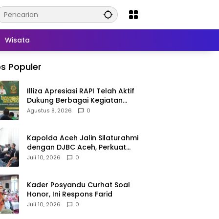
Wisata
s Populer
Illiza Apresiasi RAPI Telah Aktif
Dukung Berbagai Kegiatan
Pemko Banda Aceh
Agustus 8, 2026
0
Kapolda Aceh Jalin Silaturahmi
dengan DJBC Aceh, Perkuat
Sinergi Penegakan Hukum
Juli 10, 2026
0
Kader Posyandu Curhat Soal
Honor, Ini Respons Farid
Juli 10, 2026
0