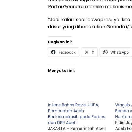
Partai Gerindra memiliki mekanis
“Jadi kalau soal cawapres, ya ki
dasar yang diberlakukan Gerindra,” u
Bagikan ini:
Facebook
X
WhatsApp
Menyukai ini:
Intens Bahas Revisi UUPA,
Wagub 
Pemerintah Aceh
Bersama
Berterimakasih pada Forbes
Huntara
dan DPR Aceh
‎Pidie J
JAKARTA – Pemerintah Aceh
Aceh Fa