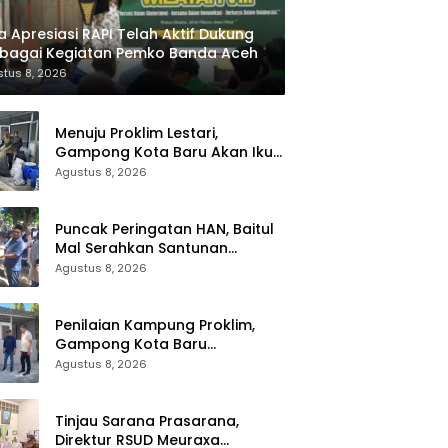
iza Apresiasi RAPI Telah Aktif Dukung
bagai Kegiatan Pemko Banda Aceh
tus 8, 2026
Menuju Proklim Lestari,
Gampong Kota Baru Akan Ikuti
Verifikasi Lapangan dari KLH
Agustus 8, 2026
Puncak Peringatan HAN, Baitul
Mal Serahkan Santunan
Kepada Anak Yatim
Agustus 8, 2026
Penilaian Kampung Proklim,
Gampong Kota Baru
Matangkan Persiapan
Agustus 8, 2026
Tinjau Sarana Prasarana,
Direktur RSUD Meuraxa