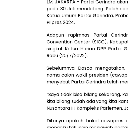
LM, JAKARTA – Partai Gerindra aka
pada 30 Juli mendatang. Salah s
Ketua Umum Partai Gerindra, Prabo
Pilpres 2024.
Adapun rapimnas Partai Gerindr
Convention Center (SICC), Kabupate
singkat Ketua Harian DPP Partai 
Rabu (20/7/2022).
Sebelumnya, Dasco mengatakan,
nama calon wakil presiden (cawapr
menyebut Partai Gerindra telah m
“Saya tidak bisa bilang sekarang, 
kita bilang sudah ada yang kita kant
Nusantara III, Kompleks Parlemen, J
Ditanya apakah bakal cawapres da
mengaku tak ingin menjawab pertany