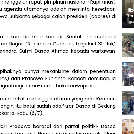
n menggelar rapat pimpinan nasional (Rapimnas)
atu agenda utamanya adalah meminta kesediaan
Ill
wo Subianto sebagai calon presiden (capres) di
Ber
Agus
a akan dilaksanakan di Sentul International
n Bogor. “Rapimnas Gerindra (digelar) 30 Juli,”
Gerindra, Sufmi Dasco Ahmad kepada wartawan,
 pihaknya punya mekanisme dalam penentuan
es) dari Prabowo Subianto. Kendati demikian, ia
engantongi nama-nama bakal cawapres.
karena takut melanggar aturan yang ada. Kemarin
ongin, itu betul sudah ada,” ujar Dasco di Gedung
akarta, Rabu (6/7).
ri Prabowo berasal dari partai politik? Dasco
aan tersebut. Namun ia menjelaskan sekali lagi,