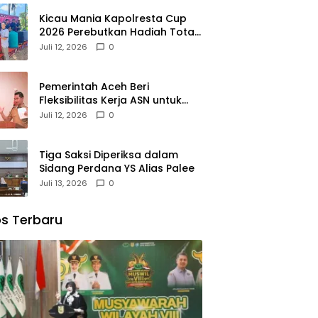
Kicau Mania Kapolresta Cup
2026 Perebutkan Hadiah Total
Rp40 Juta
Juli 12, 2026
0
Pemerintah Aceh Beri
Fleksibilitas Kerja ASN untuk
Antar Anak di Hari Pertama
Juli 12, 2026
0
Sekolah
Tiga Saksi Diperiksa dalam
Sidang Perdana YS Alias Palee
Juli 13, 2026
0
s Terbaru