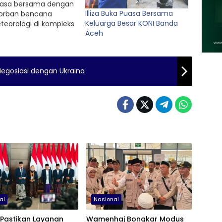
uasa bersama dengan
Illiza Buka Puasa Bersama
korban bencana
Keluarga Besar KONI Banda
teorologi di kompleks
Aceh
Sementara (Huntara)
rada di kawasan
upati Pidie Jaya,
2/3). ‎ ‎Kegiatan
Negosiasi dengan Ukraina
 turut dihadiri Bupati
ya Sibral Malasyi
 sejumlah pejabat
t. Sementara itu,
ubernur Aceh…
al
Nasional
 Pastikan Layanan
Wamenhaj Bongkar Modus