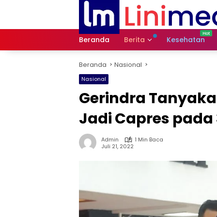
Langsung
ke
konten
Beranda
Berita
Kesehatan
Beranda
Nasional
Nasional
Gerindra Tanyaka
Jadi Capres pada 
Admin
1 Min Baca
Juli 21, 2022