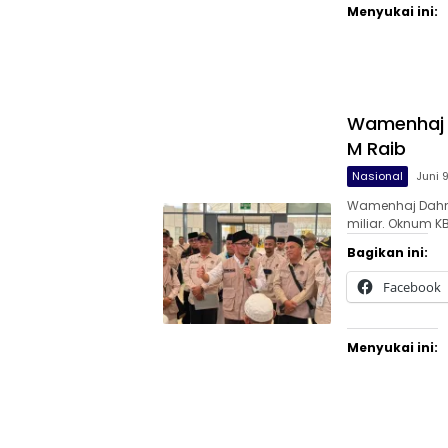
Menyukai ini:
Wamenhaj B
M Raib
Nasional
Juni 
Wamenhaj Dahni
miliar. Oknum K
Bagikan ini:
Facebook
Menyukai ini: