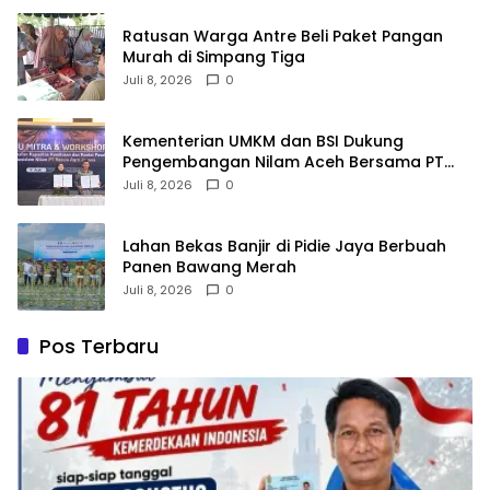
Ratusan Warga Antre Beli Paket Pangan
Murah di Simpang Tiga
Juli 8, 2026
0
Kementerian UMKM dan BSI Dukung
Pengembangan Nilam Aceh Bersama PT
Razma Agro Jayana
Juli 8, 2026
0
Lahan Bekas Banjir di Pidie Jaya Berbuah
Panen Bawang Merah
Juli 8, 2026
0
Pos Terbaru