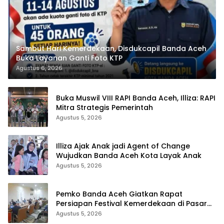
Sambut Hari Kemerdekaan, Disdukcapil Banda Aceh
Buka Layanan Ganti Foto KTP
Agustus 6, 2026
Buka Muswil VIII RAPI Banda Aceh, Illiza: RAPI
Mitra Strategis Pemerintah
Agustus 5, 2026
Illiza Ajak Anak jadi Agent of Change
Wujudkan Banda Aceh Kota Layak Anak
Agustus 5, 2026
Pemko Banda Aceh Giatkan Rapat
Persiapan Festival Kemerdekaan di Pasar
Atjeh
Agustus 5, 2026