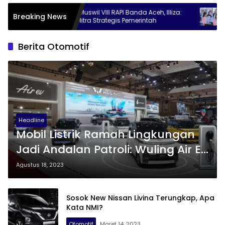
Buka Muswil VIII RAPI Banda Aceh, Illiza:
Illiza Ajak 
Breaking News
RAPI Mitra Strategis Pemerintah
Wujudkan B
Berita Otomotif
Headline
Mobil Listrik Ramah Lingkungan
Jadi Andalan Patroli: Wuling Air EV
Dikukuhkan oleh Kepolisian di
Agustus 18, 2023
GIIAS 2023
Sosok New Nissan Livina Terungkap, Apa
Kata NMI?
Otomotif
Maret 14, 2023