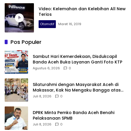
Video: Kelemahan dan Kelebihan All New
Terios
Otomotif
Maret 16, 2019
Pos Populer
Sambut Hari Kemerdekaan, Disdukcapil
Banda Aceh Buka Layanan Ganti Foto KTP
Agustus 6, 2026
0
Silaturahmi dengan Masyarakat Aceh di
Makassar, Kak Na Mengaku Bangga atas
Kekompakan Perantau Aceh
Juli 8, 2026
0
DPRK Minta Pemko Banda Aceh Benahi
Pelaksanaan SPMB
Juli 8, 2026
0