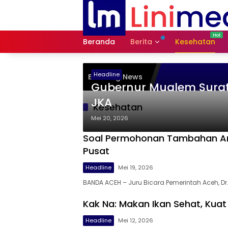
Langsung
ke
konten
Beranda
Berita
Kesehatan
Headline
Breaking News
Gubernur Mualem Surati
JKA
Kesehatan
Mei 20, 2026
Soal Permohonan Tambahan Angga
Pusat
Headline
Mei 19, 2026
BANDA ACEH – Juru Bicara Pemerintah Aceh, Dr
Kak Na: Makan Ikan Sehat, Kua
Headline
Mei 12, 2026