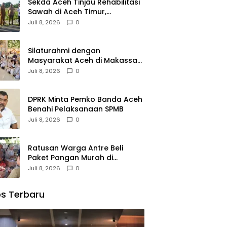
Sekda Aceh Tinjau Rehabilitasi
Sawah di Aceh Timur,
Targetkan Tanam Juli
Juli 8, 2026
0
Silaturahmi dengan
Masyarakat Aceh di Makassar,
Kak Na Mengaku Bangga atas
Juli 8, 2026
0
Kekompakan Perantau Aceh
DPRK Minta Pemko Banda Aceh
Benahi Pelaksanaan SPMB
Juli 8, 2026
0
Ratusan Warga Antre Beli
Paket Pangan Murah di
Simpang Tiga
Juli 8, 2026
0
s Terbaru