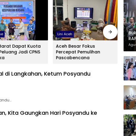
Buk
ne
Lini Aceh
Lini 
RAP
Agus
Barat Dapat Kuota
Aceh Besar Fokus
PMI 
 Peluang Jadi CPNS
Percepat Pemulihan
Pemk
ka
Pascabencana
Dono
nal di Langkahan, Ketum Posyandu
yandu…
n, Kita Gaungkan Hari Posyandu ke