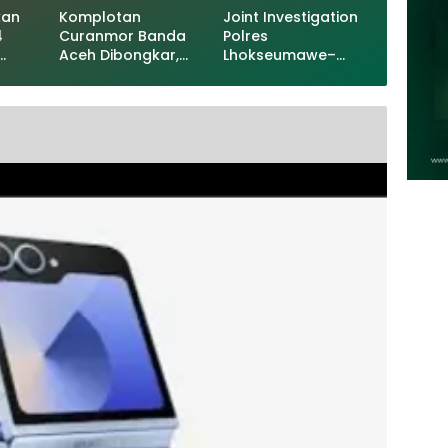
kan
Komplotan
Joint Investigation
4
Curanmor Banda
Polres
Aceh Dibongkar,
Lhokseumawe–
lani
Remaja Ditangkap
Kodim 0103 Aceh
Utara, Sindikat
Curanmor Berhasil
Dibongkar