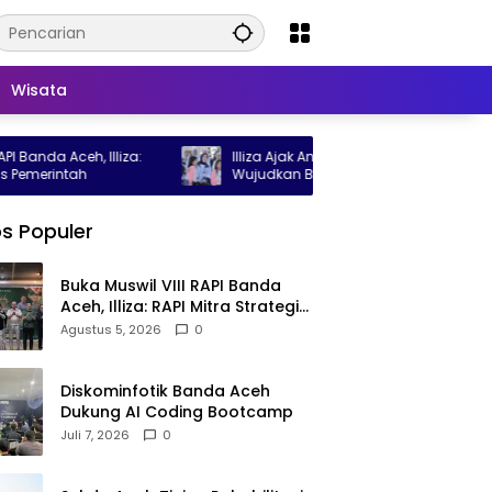
Wisata
lliza:
Illiza Ajak Anak jadi Agent of Change
P
Wujudkan Banda Aceh Kota Layak Anak
Pe
At
s Populer
Buka Muswil VIII RAPI Banda
Aceh, Illiza: RAPI Mitra Strategis
Pemerintah
Agustus 5, 2026
0
Diskominfotik Banda Aceh
Dukung AI Coding Bootcamp
Juli 7, 2026
0