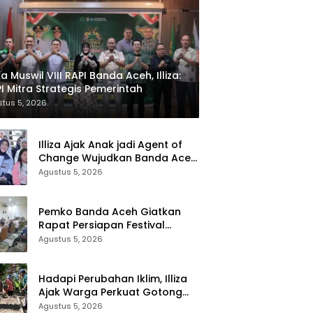
a Muswil VIII RAPI Banda Aceh, Illiza:
Aceh
Headline
Hea
I Mitra Strategis Pemerintah
tus 5, 2026
Aceh Besar Dilantik,
Bener Meriah Bekali ASN
Ac
ab Siapkan Unit
Soal Pensiun dan
STT
r Darah
Keuangan
Te
Illiza Ajak Anak jadi Agent of
Change Wujudkan Banda Aceh
Kota Layak Anak
Agustus 5, 2026
Pemko Banda Aceh Giatkan
Rapat Persiapan Festival
Kemerdekaan di Pasar Atjeh
Agustus 5, 2026
Hadapi Perubahan Iklim, Illiza
Ajak Warga Perkuat Gotong
Royong dan Kampung Proklim
Agustus 5, 2026