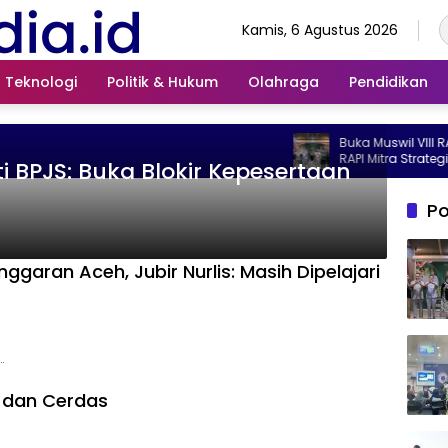
Kamis, 6 Agustus 2026
Teknologi
Politik & Hukum
Olahraga
Pendidikan
Buka Muswil VIII RAPI Banda Aceh, I
RAPI Mitra Strategis Pemerintah
 BPJS: Buka Blokir Kepesertaan
Po
ran Aceh, Jubir Nurlis: Masih Dipelajari
…
t dan Cerdas