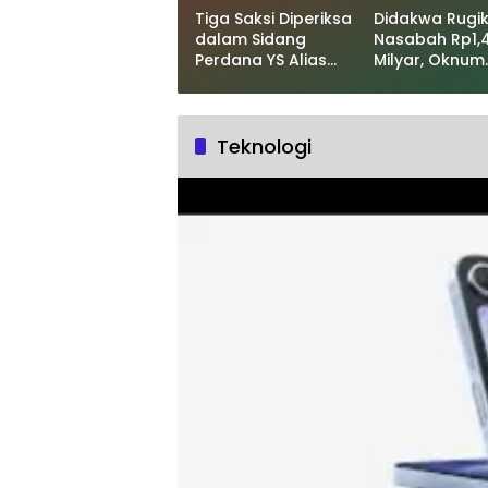
Tiga Saksi Diperiksa
Didakwa Rugi
dalam Sidang
Nasabah Rp1,
Perdana YS Alias
Milyar, Oknum
Palee
Pegawai BSI Ja
Sidang di PN
Sabang
Teknologi