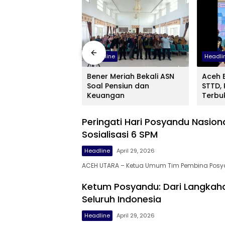
Headline
Headli
h Besar Dilantik,
Bener Meriah Bekali ASN
Aceh 
 Siapkan Unit
Soal Pensiun dan
STTD,
Darah
Keuangan
Terbu
Peringati Hari Posyandu Nasio
Sosialisasi 6 SPM
Headline
April 29, 2026
ACEH UTARA – Ketua Umum Tim Pembina Pos
Ketum Posyandu: Dari Langkaha
Seluruh Indonesia
Headline
April 29, 2026