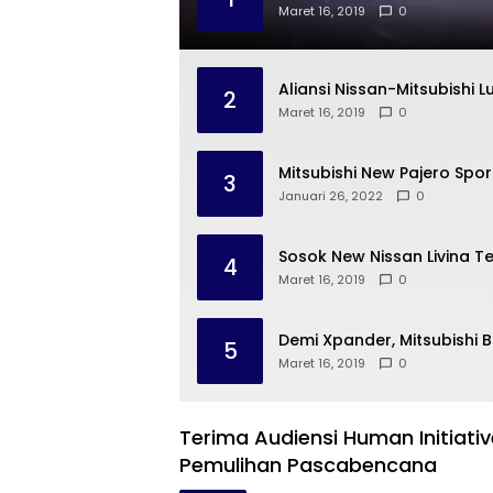
Maret 16, 2019
0
Aliansi Nissan-Mitsubishi L
2
Maret 16, 2019
0
Mitsubishi New Pajero Spo
3
Januari 26, 2022
0
Sosok New Nissan Livina T
4
Maret 16, 2019
0
Demi Xpander, Mitsubishi 
5
Maret 16, 2019
0
Terima Audiensi Human Initiati
Pemulihan Pascabencana