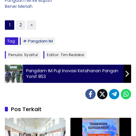
Pangdam IM ke Bupati
Bener Meriah
1
2
»
Tag:
Pangdam IM
Penulis: Syaiful
Editor: Tim Redaksi
Pangdam IM Puji Inovasi Ketahanan Pangan
Yonif 853
Pos Terkait