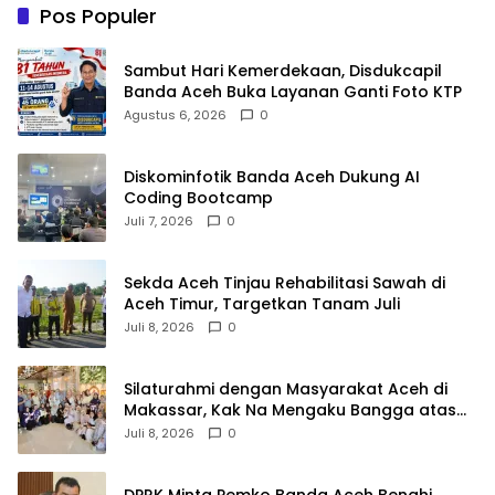
Pos Populer
Sambut Hari Kemerdekaan, Disdukcapil
Banda Aceh Buka Layanan Ganti Foto KTP
Agustus 6, 2026
0
Diskominfotik Banda Aceh Dukung AI
Coding Bootcamp
Juli 7, 2026
0
Sekda Aceh Tinjau Rehabilitasi Sawah di
Aceh Timur, Targetkan Tanam Juli
Juli 8, 2026
0
Silaturahmi dengan Masyarakat Aceh di
Makassar, Kak Na Mengaku Bangga atas
Kekompakan Perantau Aceh
Juli 8, 2026
0
DPRK Minta Pemko Banda Aceh Benahi