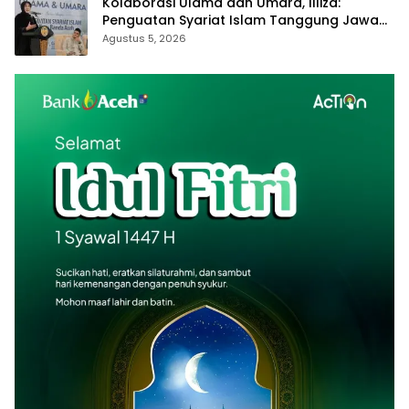
Kolaborasi Ulama dan Umara, Illiza:
Penguatan Syariat Islam Tanggung Jawab
Bersama
Agustus 5, 2026