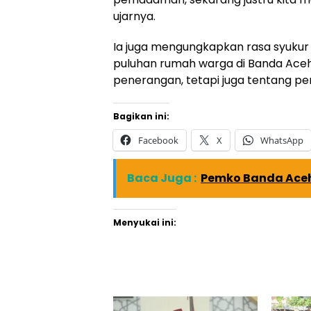
ujarnya.
Ia juga mengungkapkan rasa syukur 
puluhan rumah warga di Banda Aceh i
penerangan, tetapi juga tentang pe
Bagikan ini:
Facebook
X
WhatsApp
Baca Juga :
Pemko Banda Aceh 
Menyukai ini: