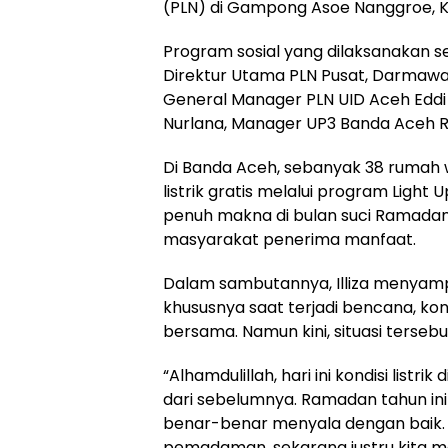
(PLN) di Gampong Asoe Nanggroe, K
Program sosial yang dilaksanakan s
Direktur Utama PLN Pusat, Darmawa
General Manager PLN UID Aceh Edd
Nurlana, Manager UP3 Banda Aceh Rud
Di Banda Aceh, sebanyak 38 rumah 
listrik gratis melalui program Ligh
penuh makna di bulan suci Ramadan
masyarakat penerima manfaat.
Dalam sambutannya, Illiza menyam
khususnya saat terjadi bencana, kon
bersama. Namun kini, situasi terseb
“Alhamdulillah, hari ini kondisi listr
dari sebelumnya. Ramadan tahun ini
benar-benar menyala dengan baik. K
pemadaman, sekarang justru kita men