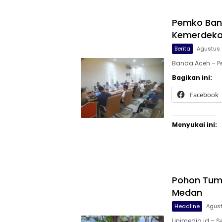
Pemko Band
Kemerdekaa
Berita
Agustus 
Banda Aceh – P
Bagikan ini:
Facebook
Menyukai ini:
Pohon Tum
Medan
Headline
Agust
Linimedia.id –