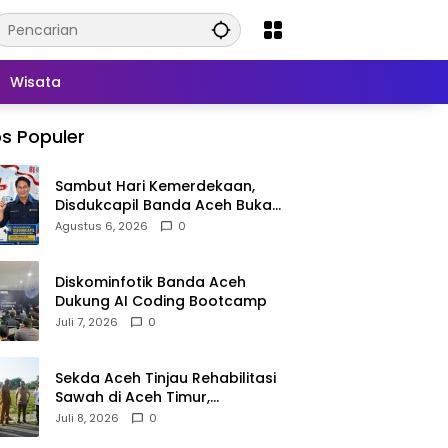
Wisata
s Populer
Sambut Hari Kemerdekaan,
Disdukcapil Banda Aceh Buka
Layanan Ganti Foto KTP
Agustus 6, 2026
0
Diskominfotik Banda Aceh
Dukung AI Coding Bootcamp
Juli 7, 2026
0
Sekda Aceh Tinjau Rehabilitasi
Sawah di Aceh Timur,
Targetkan Tanam Juli
Juli 8, 2026
0