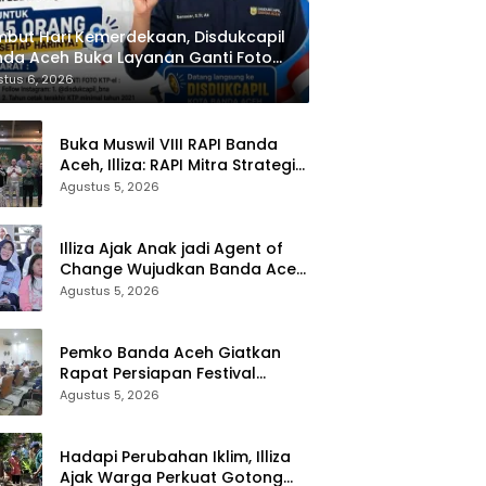
but Hari Kemerdekaan, Disdukcapil
da Aceh Buka Layanan Ganti Foto
P
tus 6, 2026
Buka Muswil VIII RAPI Banda
Aceh, Illiza: RAPI Mitra Strategis
Pemerintah
Agustus 5, 2026
Illiza Ajak Anak jadi Agent of
Change Wujudkan Banda Aceh
Kota Layak Anak
Agustus 5, 2026
Pemko Banda Aceh Giatkan
Rapat Persiapan Festival
Kemerdekaan di Pasar Atjeh
Agustus 5, 2026
Hadapi Perubahan Iklim, Illiza
Ajak Warga Perkuat Gotong