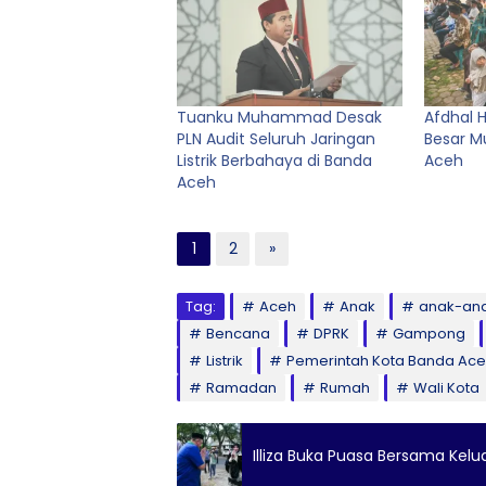
Tuanku Muhammad Desak
Afdhal H
PLN Audit Seluruh Jaringan
Besar 
Listrik Berbahaya di Banda
Aceh
Aceh
1
2
»
Tag:
Aceh
Anak
anak-an
Bencana
DPRK
Gampong
Listrik
Pemerintah Kota Banda Ac
Ramadan
Rumah
Wali Kota
Illiza Buka Puasa Bersama Kel