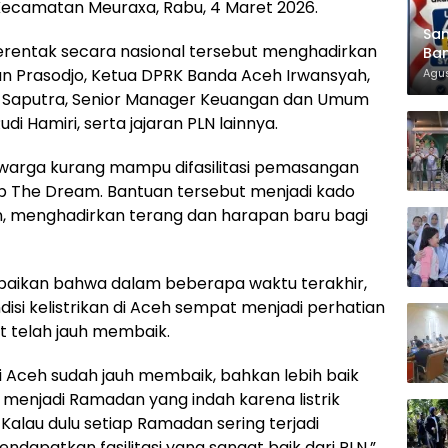
ecamatan Meuraxa, Rabu, 4 Maret 2026.
Sam
erentak secara nasional tersebut menghadirkan
Ban
KT
n Prasodjo, Ketua DPRK Banda Aceh Irwansyah,
Agus
i Saputra, Senior Manager Keuangan dan Umum
i Hamiri, serta jajaran PLN lainnya.
warga kurang mampu difasilitasi pemasangan
t Up The Dream. Bantuan tersebut menjadi kado
, menghadirkan terang dan harapan baru bagi
paikan bahwa dalam beberapa waktu terakhir,
disi kelistrikan di Aceh sempat menjadi perhatian
ut telah jauh membaik.
ik di Aceh sudah jauh membaik, bahkan lebih baik
 menjadi Ramadan yang indah karena listrik
alau dulu setiap Ramadan sering terjadi
dapatkan fasilitasi yang sangat baik dari PLN,”