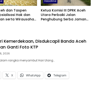
ne
Headline
ceh dan Taspen
Ketua Komisi III DPRK Aceh
osialisasi Hak dan
Utara Perbaiki Jalan
ban serta Wirausaha
Penghubung Serba Jaman
bagi PNS Menjelang
Tunong dan Alue Gampong
Tanah Luas
i Kemerdekaan, Disdukcapil Banda Aceh
an Ganti Foto KTP
6, 2026
alam rangka menyambut Hari Ulang…
X
WhatsApp
Telegram