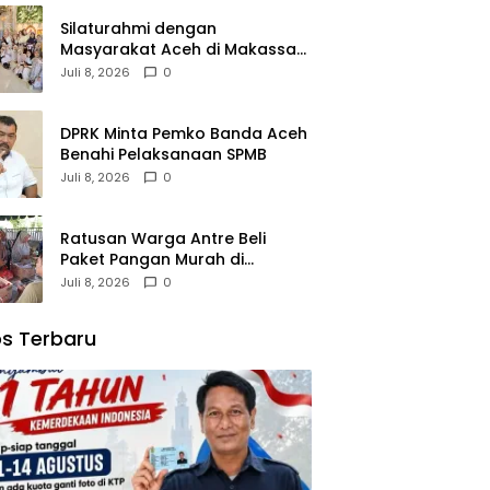
Silaturahmi dengan
Masyarakat Aceh di Makassar,
Kak Na Mengaku Bangga atas
Juli 8, 2026
0
Kekompakan Perantau Aceh
DPRK Minta Pemko Banda Aceh
Benahi Pelaksanaan SPMB
Juli 8, 2026
0
Ratusan Warga Antre Beli
Paket Pangan Murah di
Simpang Tiga
Juli 8, 2026
0
s Terbaru