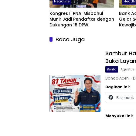
Headline
Headli
Kongres II PNA: Misbahul
Bank A
Munir Jadi Pendaftar dengan
Gelar S
Dukungan 18 DPW
Kewaji
Pintar 
Pensiun
Baca Juga
Sambut Har
Buka Layan
Berita
Agustus 
Banda Aceh – D
Bagikan ini:
Facebook
Menyukai ini: