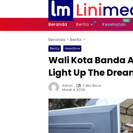
Langsung
ke
konten
Beranda
Berita
Kesehatan
Beranda
Berita
Berita
Headline
Wali Kota Banda 
Light Up The Dre
Admin
2 Min Baca
Maret 4, 2026