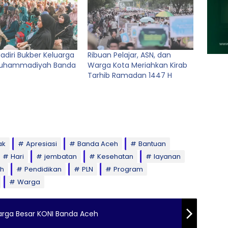
adiri Bukber Keluarga
Ribuan Pelajar, ASN, dan
Muhammadiyah Banda
Warga Kota Meriahkan Kirab
Tarhib Ramadan 1447 H
ak
Apresiasi
Banda Aceh
Bantuan
Hari
jembatan
Kesehatan
layanan
eh
Pendidikan
PLN
Program
Warga
uarga Besar KONI Banda Aceh