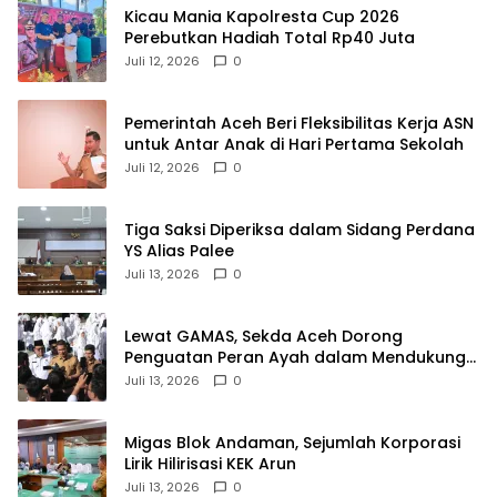
Kicau Mania Kapolresta Cup 2026
Perebutkan Hadiah Total Rp40 Juta
Juli 12, 2026
0
Pemerintah Aceh Beri Fleksibilitas Kerja ASN
untuk Antar Anak di Hari Pertama Sekolah
Juli 12, 2026
0
Tiga Saksi Diperiksa dalam Sidang Perdana
YS Alias Palee
Juli 13, 2026
0
Lewat GAMAS, Sekda Aceh Dorong
Penguatan Peran Ayah dalam Mendukung
Pendidikan Anak
Juli 13, 2026
0
Migas Blok Andaman, Sejumlah Korporasi
Lirik Hilirisasi KEK Arun
Juli 13, 2026
0