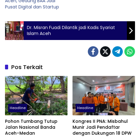
Aceh, Gedung BAA Jadi
Pusat Digital dan Startup
Dr. Misran Fuadi Dilantik jadi Kadis Syariat
Islam Aceh
Pos Terkait
Headline
Headline
Pohon Tumbang Tutup
Kongres II PNA: Misbahul
Jalan Nasional Banda
Munir Jadi Pendaftar
Aceh–Medan
dengan Dukungan 18 DPW