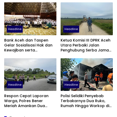
Headline
Headline
Bank Aceh dan Taspen
Ketua Komisi III DPRK Aceh
Gelar Sosialisasi Hak dan
Utara Perbaiki Jalan
Kewajiban serta
Penghubung Serba Jaman
Wirausaha Pintar bagi PNS
Tunong dan Alue
Menjelang Pensiun
Gampong Tanah Luas
Headline
Headline
Respon Cepat Laporan
Polisi Selidiki Penyebab
Warga, Polres Bener
Terbakarnya Dua Ruko,
Meriah Amankan Dua
Rumah Hingga Warkop di
Sepeda Motor Diduga
Samping Suzuya Mall
Terlibat Balap Liar