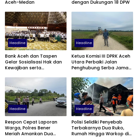
Aceh–Medan
dengan Dukungan 18 DPW
Headline
Headline
Bank Aceh dan Taspen
Ketua Komisi III DPRK Aceh
Gelar Sosialisasi Hak dan
Utara Perbaiki Jalan
Kewajiban serta
Penghubung Serba Jaman
Wirausaha Pintar bagi PNS
Tunong dan Alue
Menjelang Pensiun
Gampong Tanah Luas
Headline
Headline
Respon Cepat Laporan
Polisi Selidiki Penyebab
Warga, Polres Bener
Terbakarnya Dua Ruko,
Meriah Amankan Dua
Rumah Hingga Warkop di