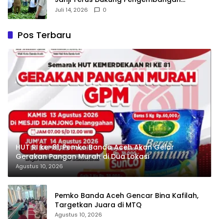
Pertanian dan Kopi Gayo
Juli 14, 2026
0
Pos Terbaru
HUT RI ke-81, Pemko Banda Aceh Akan Gelar
Gerakan Pangan Murah di Dua Lokasi
Agustus 10, 2026
Pemko Banda Aceh Gencar Bina Kafilah,
Targetkan Juara di MTQ
Agustus 10, 2026