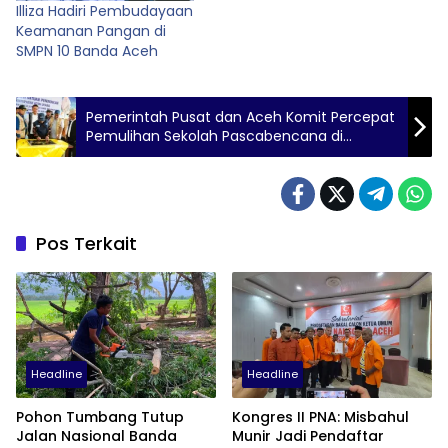
Illiza Hadiri Pembudayaan
Keamanan Pangan di
SMPN 10 Banda Aceh
Pemerintah Pusat dan Aceh Komit Percepat
Pemulihan Sekolah Pascabencana di
Wilayah Terdampak
Pos Terkait
Headline
Headline
Pohon Tumbang Tutup
Kongres II PNA: Misbahul
Jalan Nasional Banda
Munir Jadi Pendaftar