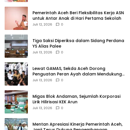
Pemerintah Aceh Beri Fleksibilitas Kerja ASN
untuk Antar Anak di Hari Pertama Sekolah
Juli 12, 2026
0
Tiga Saksi Diperiksa dalam Sidang Perdana
YS Alias Palee
Juli 13, 2026
0
Lewat GAMAS, Sekda Aceh Dorong
Penguatan Peran Ayah dalam Mendukung
Pendidikan Anak
Juli 13, 2026
0
Migas Blok Andaman, Sejumlah Korporasi
Lirik Hilirisasi KEK Arun
Juli 13, 2026
0
‎Mentan Apresiasi Kinerja Pemerintah Aceh,
Janji Terus Dukung Pengembangan