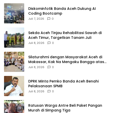
Diskominfotik Banda Aceh Dukung AI
Coding Bootcamp
Juli 7, 2026
0
Sekda Aceh Tinjau Rehabilitasi Sawah di
Aceh Timur, Targetkan Tanam Juli
Juli 8, 2026
0
Silaturahmi dengan Masyarakat Aceh di
Makassar, Kak Na Mengaku Bangga atas
Kekompakan Perantau Aceh
Juli 8, 2026
0
DPRK Minta Pemko Banda Aceh Benahi
Pelaksanaan SPMB
Juli 8, 2026
0
Ratusan Warga Antre Beli Paket Pangan
Murah di Simpang Tiga