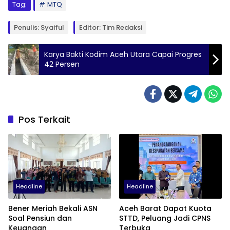
Tag:
MTQ
Penulis: Syaiful
Editor: Tim Redaksi
Karya Bakti Kodim Aceh Utara Capai Progres
42 Persen
Pos Terkait
Headline
Headline
Bener Meriah Bekali ASN
Aceh Barat Dapat Kuota
Soal Pensiun dan
STTD, Peluang Jadi CPNS
Keuangan
Terbuka