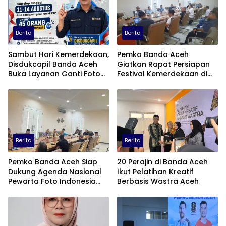
Berita
Berita
Sambut Hari Kemerdekaan,
Pemko Banda Aceh
Disdukcapil Banda Aceh
Giatkan Rapat Persiapan
Buka Layanan Ganti Foto
Festival Kemerdekaan di
KTP
Pasar Atjeh
Berita
Berita
Pemko Banda Aceh Siap
20 Perajin di Banda Aceh
Dukung Agenda Nasional
Ikut Pelatihan Kreatif
Pewarta Foto Indonesia
Berbasis Wastra Aceh
(PFI)