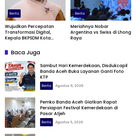
Berita
Berita
Wujudkan Percepatan
Meriahnya Nobar
Transformasi Digital,
Argentina vs Swiss di Lhong
Kepala BKPSDM Kota
Raya
Banda Aceh Ajak ASN
Manfaatkan Lemari Digital
Baca Juga
Sambut Hari Kemerdekaan, Disdukcapil
Banda Aceh Buka Layanan Ganti Foto
KTP
Berita
Agustus 6, 2026
Pemko Banda Aceh Giatkan Rapat
Persiapan Festival Kemerdekaan di
Pasar Atjeh
Berita
Agustus 5, 2026