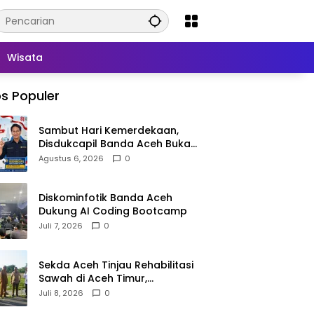
Wisata
s Populer
Sambut Hari Kemerdekaan,
Disdukcapil Banda Aceh Buka
Layanan Ganti Foto KTP
Agustus 6, 2026
0
Diskominfotik Banda Aceh
Dukung AI Coding Bootcamp
Juli 7, 2026
0
Sekda Aceh Tinjau Rehabilitasi
Sawah di Aceh Timur,
Targetkan Tanam Juli
Juli 8, 2026
0