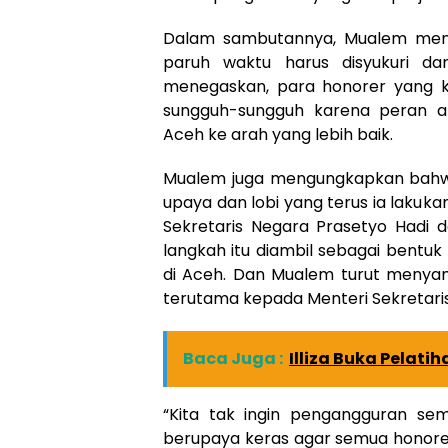
Dalam sambutannya, Mualem men
paruh waktu harus disyukuri da
menegaskan, para honorer yang ki
sungguh-sungguh karena peran a
Aceh ke arah yang lebih baik.
Mualem juga mengungkapkan bahwa
upaya dan lobi yang terus ia lakuk
Sekretaris Negara Prasetyo Hadi d
langkah itu diambil sebagai bent
di Aceh. Dan Mualem turut menyam
terutama kepada Menteri Sekretari
Baca Juga :
Illiza Buka Pelat
“Kita tak ingin pengangguran se
berupaya keras agar semua honorer