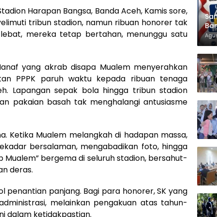
 Stadion Harapan Bangsa, Banda Aceh, Kamis sore,
Sam
elimuti tribun stadion, namun ribuan honorer tak
Ban
 lebat, mereka tetap bertahan, menunggu satu
KT
Agus
 Manaf yang akrab disapa Mualem menyerahkan
tan PPPK paruh waktu kepada ribuan tenaga
h. Lapangan sepak bola hingga tribun stadion
 dan pakaian basah tak menghalangi antusiasme
. Ketika Mualem melangkah di hadapan massa,
ekadar bersalaman, mengabadikan foto, hingga
p Mualem” bergema di seluruh stadion, bersahut-
an deras.
l penantian panjang. Bagi para honorer, SK yang
dministrasi, melainkan pengakuan atas tahun-
ni dalam ketidakpastian.