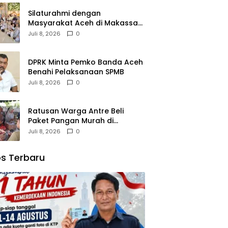
Silaturahmi dengan
Masyarakat Aceh di Makassar,
Kak Na Mengaku Bangga atas
Juli 8, 2026
0
Kekompakan Perantau Aceh
DPRK Minta Pemko Banda Aceh
Benahi Pelaksanaan SPMB
Juli 8, 2026
0
Ratusan Warga Antre Beli
Paket Pangan Murah di
Simpang Tiga
Juli 8, 2026
0
s Terbaru