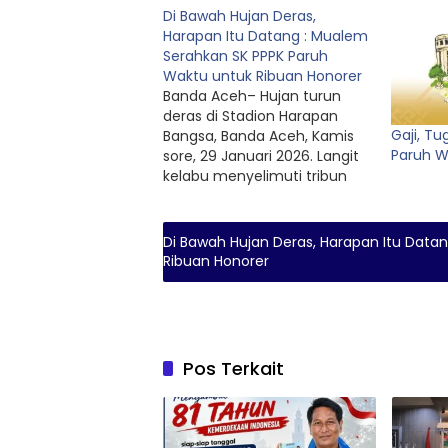
Di Bawah Hujan Deras,
Harapan Itu Datang : Mualem
Serahkan SK PPPK Paruh
Waktu untuk Ribuan Honorer
Banda Aceh– Hujan turun
deras di Stadion Harapan
Gaji, T
Bangsa, Banda Aceh, Kamis
Paruh W
sore, 29 Januari 2026. Langit
kelabu menyelimuti tribun
stadion, namun ribuan
honorer tak beranjak. Di
bawah guyuran hujan lebat,
Di Bawah Hujan Deras, Harapan Itu Data
mereka tetap bertahan,
Ribuan Honorer
menunggu satu momen
yang telah lama dinanti. Sore
itu, Gubernur Aceh Muzakir
Manaf yang akrab disapa…
Pos Terkait