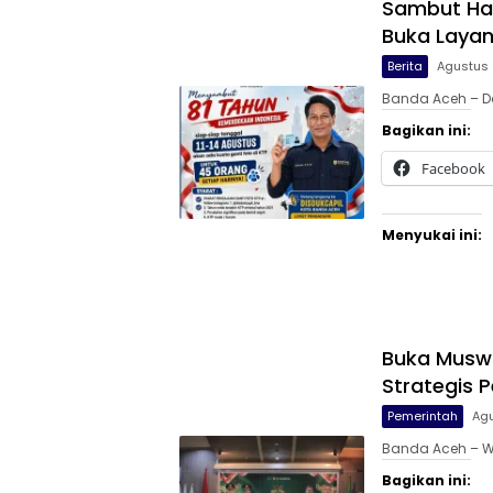
Sambut Har
Buka Layan
Berita
Agustus 
Banda Aceh – D
Bagikan ini:
Facebook
Menyukai ini:
Buka Muswil
Strategis 
Pemerintah
Agu
Banda Aceh – Wa
Bagikan ini: