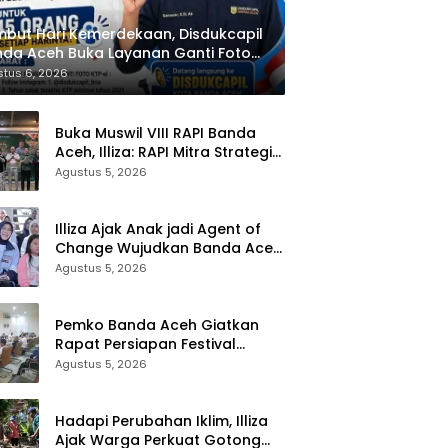
but Hari Kemerdekaan, Disdukcapil
da Aceh Buka Layanan Ganti Foto
P
tus 6, 2026
Buka Muswil VIII RAPI Banda
Aceh, Illiza: RAPI Mitra Strategis
Pemerintah
Agustus 5, 2026
Illiza Ajak Anak jadi Agent of
Change Wujudkan Banda Aceh
Kota Layak Anak
Agustus 5, 2026
Pemko Banda Aceh Giatkan
Rapat Persiapan Festival
Kemerdekaan di Pasar Atjeh
Agustus 5, 2026
Hadapi Perubahan Iklim, Illiza
Ajak Warga Perkuat Gotong