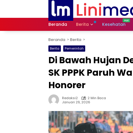
Langsung
ke
konten
Beranda
Berita
Kesehatan
Beranda
Berita
Berita
Pemerintah
Di Bawah Hujan D
SK PPPK Paruh Wa
Honorer
Redaksi2
2 Min Baca
Januari 29, 2026