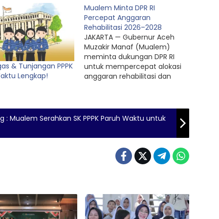
Mualem Minta DPR RI
Percepat Anggaran
Rehabilitasi 2026–2028
JAKARTA — Gubernur Aceh
Muzakir Manaf (Mualem)
meminta dukungan DPR RI
ugas & Tunjangan PPPK
untuk mempercepat alokasi
aktu Lengkap!
anggaran rehabilitasi dan
rekonstruksi pascabencana
periode 2026–2028 guna
mendukung pemulihan
masyarakat terdampak
ng : Mualem Serahkan SK PPPK Paruh Waktu untuk
bencana. Permintaan itu
disampaikan Mualem dalam
rapat bersama Satgas
Penanganan Bencana DPR RI
di Gedung Nusantara IV DPR
RI, Senin (25/5/2026). Rapat
dipimpin Wakil…