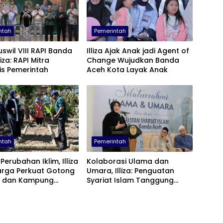
ntah
Pemerintah
swil VIII RAPI Banda
Illiza Ajak Anak jadi Agent of
liza: RAPI Mitra
Change Wujudkan Banda
is Pemerintah
Aceh Kota Layak Anak
ntah
Pemerintah
Perubahan Iklim, Illiza
Kolaborasi Ulama dan
arga Perkuat Gotong
Umara, Illiza: Penguatan
 dan Kampung
Syariat Islam Tanggung
Jawab Bersama