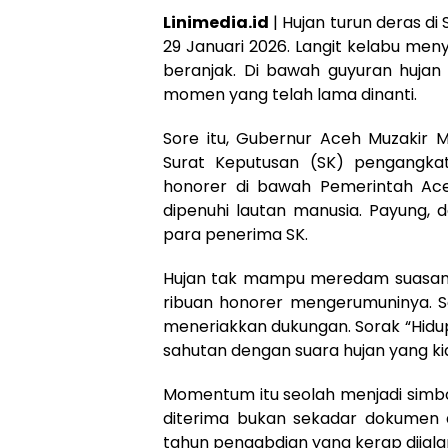
Linimedia.id
| Hujan turun deras di
29 Januari 2026. Langit kelabu meny
beranjak. Di bawah guyuran hujan
momen yang telah lama dinanti.
Sore itu, Gubernur Aceh Muzakir
Surat Keputusan (SK) pengangka
honorer di bawah Pemerintah Ace
dipenuhi lautan manusia. Payung,
para penerima SK.
Hujan tak mampu meredam suasana
ribuan honorer mengerumuninya. S
meneriakkan dukungan. Sorak “Hidu
sahutan dengan suara hujan yang ki
Momentum itu seolah menjadi simbo
diterima bukan sekadar dokumen a
tahun pengabdian yang kerap dijala