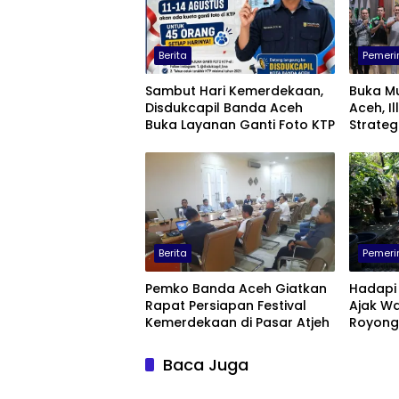
Berita
Pemeri
Sambut Hari Kemerdekaan,
Buka Mu
Disdukcapil Banda Aceh
Aceh, Il
Buka Layanan Ganti Foto KTP
Strateg
Berita
Pemeri
Pemko Banda Aceh Giatkan
Hadapi 
Rapat Persiapan Festival
Ajak W
Kemerdekaan di Pasar Atjeh
Royong
Proklim
Baca Juga