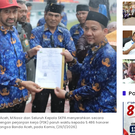
Po
 Aceh, M.Nasir dan Seluruh Kepala SKPA menyerahkan secara
ngan perjanjian kerja (P3K) paruh waktu kepada 5.486 honorer
Bangsa Banda Aceh, pada Kamis, (29/1/2026).