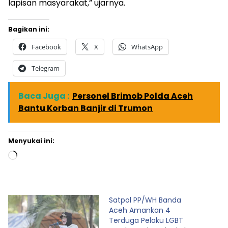
lapisan masyarakat,” ujarnya.
Bagikan ini:
Facebook
X
WhatsApp
Telegram
Baca Juga :
Personel Brimob Polda Aceh
Bantu Korban Banjir di Trumon
Menyukai ini:
Memuat...
Satpol PP/WH Banda
Aceh Amankan 4
Terduga Pelaku LGBT