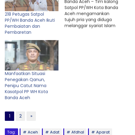
Banda Aceh – Tim kalong
Satpol PP/WH Kota Banda
Aceh mengamankan
218 Petugas Satpol
tujuh pria yang diduga
PP/WH Banda Aceh Ikuti
melanggar syariat Islam
Pembaiatan dan
dan terindikasi waria di
Pembaretan
taman kota Krueng
Aceh. Petugas bergerak
berdasarkan laporan
masyarakat: lokasi
tersebut kerap dijadikan
tempat perkumpulan
Manfaatkan Situasi
kaum LGBT. Saat
Penegakan Qanun,
ditangkap, petugas
Penipu Catut Nama
mencurigai para pria
Kasatpol PP WH Kota
tersebut merupakan
Banda Aceh
pelaku LGBT, sehingga…
1
2
»
Tag:
Aceh
Adat
Afdhal
Aparat