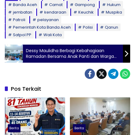
Banda Aceh
Camat
Gampong
Hukum
jembatan
kendaraan
Keuchik
Muspika
Patroli
pelayanan
Pemerintah Kota Banda Aceh
Polisi
Qanun
Satpol PP
Wali Kota
Dessy Maulidha Berbagi Kebahagiaan
Ramadan Bersama Anak Panti dan Warga
Seutui
Pos Terkait
Berita
Berita