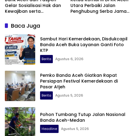
Gelar Sosialisasi Hak dan
Utara Perbaiki Jalan
Kewajiban serta
Penghubung Serba Jaman
Wirausaha Pintar bagi PNS
Tunong dan Alue
Menjelang Pensiun
Gampong Tanah Luas
Baca Juga
Sambut Hari Kemerdekaan, Disdukcapil
Banda Aceh Buka Layanan Ganti Foto
KTP
Berita
Agustus 6, 2026
Pemko Banda Aceh Giatkan Rapat
Persiapan Festival Kemerdekaan di
Pasar Atjeh
Berita
Agustus 5, 2026
Pohon Tumbang Tutup Jalan Nasional
Banda Aceh–Medan
Headline
Agustus 5, 2026