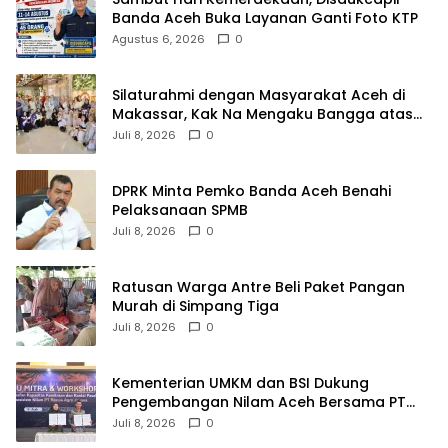
Banda Aceh Buka Layanan Ganti Foto KTP
Agustus 6, 2026
0
Silaturahmi dengan Masyarakat Aceh di
Makassar, Kak Na Mengaku Bangga atas
Kekompakan Perantau Aceh
Juli 8, 2026
0
DPRK Minta Pemko Banda Aceh Benahi
Pelaksanaan SPMB
Juli 8, 2026
0
Ratusan Warga Antre Beli Paket Pangan
Murah di Simpang Tiga
Juli 8, 2026
0
Kementerian UMKM dan BSI Dukung
Pengembangan Nilam Aceh Bersama PT
Razma Agro Jayana
Juli 8, 2026
0