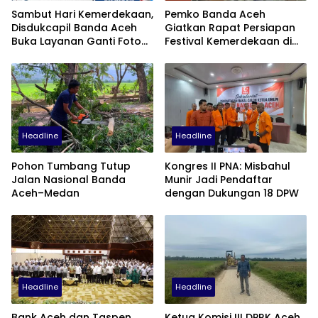
Sambut Hari Kemerdekaan,
Pemko Banda Aceh
Disdukcapil Banda Aceh
Giatkan Rapat Persiapan
Buka Layanan Ganti Foto
Festival Kemerdekaan di
KTP
Pasar Atjeh
Headline
Headline
Pohon Tumbang Tutup
Kongres II PNA: Misbahul
Jalan Nasional Banda
Munir Jadi Pendaftar
Aceh–Medan
dengan Dukungan 18 DPW
Headline
Headline
Bank Aceh dan Taspen
Ketua Komisi III DPRK Aceh