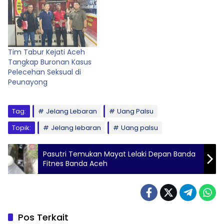
Tim Tabur Kejati Aceh
Tangkap Buronan Kasus
Pelecehan Seksual di
Peunayong
Tag:
Jelang Lebaran
Uang Palsu
Topik:
Jelang lebaran
Uang palsu
Pasutri Temukan Mayat Lelaki Depan Banda
Fitnes Banda Aceh
Pos Terkait