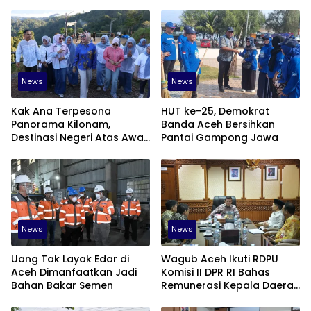
News
News
Kak Ana Terpesona
HUT ke-25, Demokrat
Panorama Kilonam,
Banda Aceh Bersihkan
Destinasi Negeri Atas Awan
Pantai Gampong Jawa
di Pidie
News
News
Uang Tak Layak Edar di
‎Wagub Aceh Ikuti RDPU
Aceh Dimanfaatkan Jadi
Komisi II DPR RI Bahas
Bahan Bakar Semen
Remunerasi Kepala Daerah
hingga Peningkatan PAD