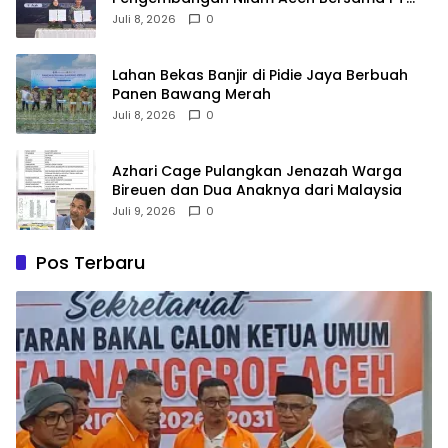
Razma Agro Jayana
Juli 8, 2026
0
Lahan Bekas Banjir di Pidie Jaya Berbuah
Panen Bawang Merah
Juli 8, 2026
0
Azhari Cage Pulangkan Jenazah Warga
Bireuen dan Dua Anaknya dari Malaysia
Juli 9, 2026
0
Pos Terbaru