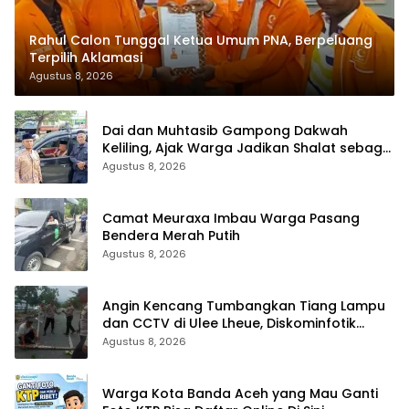
Rahul Calon Tunggal Ketua Umum PNA, Berpeluang
Terpilih Aklamasi
Agustus 8, 2026
Dai dan Muhtasib Gampong Dakwah
Keliling, Ajak Warga Jadikan Shalat sebagai
Terapi Hati
Agustus 8, 2026
Camat Meuraxa Imbau Warga Pasang
Bendera Merah Putih
Agustus 8, 2026
Angin Kencang Tumbangkan Tiang Lampu
dan CCTV di Ulee Lheue, Diskominfotik
Lakukan Penanganan Cepat
Agustus 8, 2026
Warga Kota Banda Aceh yang Mau Ganti