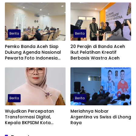
Berita
Berita
Pemko Banda Aceh Siap
20 Perajin di Banda Aceh
Dukung Agenda Nasional
Ikut Pelatihan Kreatif
Pewarta Foto Indonesia
Berbasis Wastra Aceh
(PFI)
Berita
Berita
Wujudkan Percepatan
Meriahnya Nobar
Transformasi Digital,
Argentina vs Swiss di Lhong
Kepala BKPSDM Kota
Raya
Banda Aceh Ajak ASN
Manfaatkan Lemari Digital