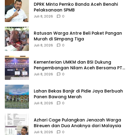
DPRK Minta Pemko Banda Aceh Benahi
Pelaksanaan SPMB
Juli 8, 2026
0
Ratusan Warga Antre Beli Paket Pangan
Murah di Simpang Tiga
Juli 8, 2026
0
Kementerian UMKM dan BSI Dukung
Pengembangan Nilam Aceh Bersama PT
Razma Agro Jayana
Juli 8, 2026
0
Lahan Bekas Banjir di Pidie Jaya Berbuah
Panen Bawang Merah
Juli 8, 2026
0
Azhari Cage Pulangkan Jenazah Warga
Bireuen dan Dua Anaknya dari Malaysia
Juli 9, 2026
0