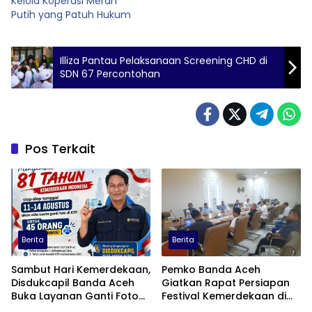
Kelola Koperasi Merah
Putih yang Patuh Hukum
Illiza Pantau Pelaksanaan Screening CHD di
SDN 67 Percontohan
Pos Terkait
Berita
Berita
Sambut Hari Kemerdekaan,
Pemko Banda Aceh
Disdukcapil Banda Aceh
Giatkan Rapat Persiapan
Buka Layanan Ganti Foto
Festival Kemerdekaan di
KTP
Pasar Atjeh