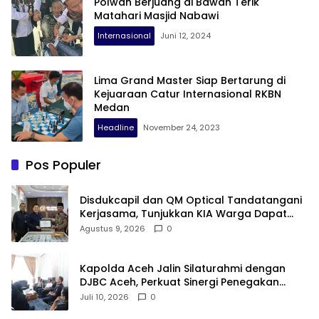
Polwan Berjuang di Bawah Terik
Matahari Masjid Nabawi
Internasional
Juni 12, 2024
Lima Grand Master Siap Bertarung di
Kejuaraan Catur Internasional RKBN
Medan
Headline
November 24, 2023
Pos Populer
Disdukcapil dan QM Optical Tandatangani
Kerjasama, Tunjukkan KIA Warga Dapat
Harga Istimewa
Agustus 9, 2026
0
Kapolda Aceh Jalin Silaturahmi dengan
DJBC Aceh, Perkuat Sinergi Penegakan
Hukum
Juli 10, 2026
0