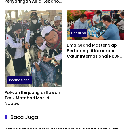
Penyaringan Air di Lebanon
Dibekuk Polisi
Selatan
Headline
Lima Grand Master Siap
Bertarung di Kejuaraan
Catur Internasional RKBN
Medan
Internasional
Polwan Berjuang di Bawah
Terik Matahari Masjid
Nabawi
Baca Juga