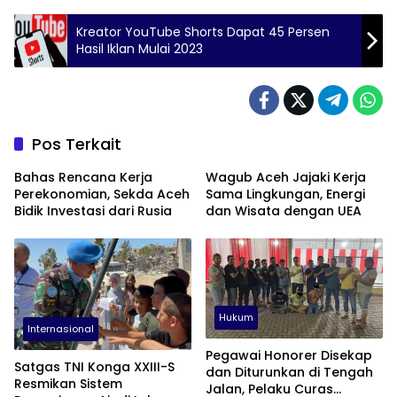
Kreator YouTube Shorts Dapat 45 Persen
Hasil Iklan Mulai 2023
Pos Terkait
Bahas Rencana Kerja
Wagub Aceh Jajaki Kerja
Perekonomian, Sekda Aceh
Sama Lingkungan, Energi
Bidik Investasi dari Rusia
dan Wisata dengan UEA
Hukum
Internasional
Pegawai Honorer Disekap
Satgas TNI Konga XXIII-S
dan Diturunkan di Tengah
Resmikan Sistem
Jalan, Pelaku Curas