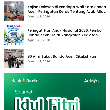
Kajian Dakwah di Pendopo Wali Kota Banda
Aceh: Peringatan Keras Tentang Azab Allah
Bagi Pelaku LGBT
Agustus 9, 2026
Peringati Hari Anak Nasional 2026, Pemko
Banda Aceh Gelar Rangkaian Kegiatan
Edukatif Menuju Indonesia Emas
Agustus 9, 2026
90 Amil Zakat Banda Aceh Dikukuhkan
Agustus 9, 2026