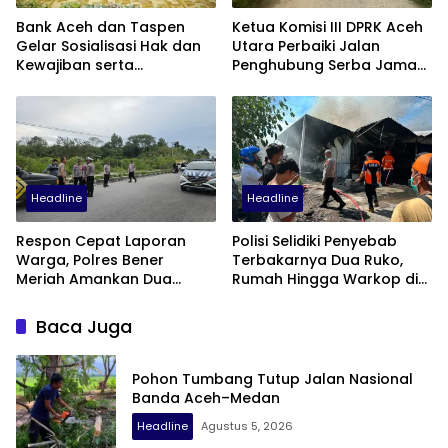
Bank Aceh dan Taspen
Ketua Komisi III DPRK Aceh
Gelar Sosialisasi Hak dan
Utara Perbaiki Jalan
Kewajiban serta
Penghubung Serba Jaman
Wirausaha Pintar bagi PNS
Tunong dan Alue
Menjelang Pensiun
Gampong Tanah Luas
Headline
Headline
Respon Cepat Laporan
Polisi Selidiki Penyebab
Warga, Polres Bener
Terbakarnya Dua Ruko,
Meriah Amankan Dua
Rumah Hingga Warkop di
Sepeda Motor Diduga
Samping Suzuya Mall
Terlibat Balap Liar
Baca Juga
Pohon Tumbang Tutup Jalan Nasional
Banda Aceh–Medan
Headline
Agustus 5, 2026