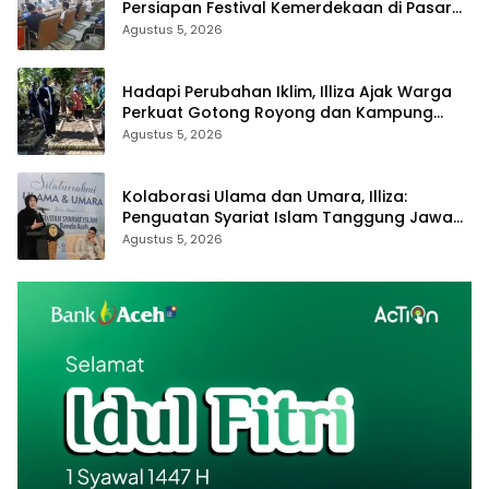
Persiapan Festival Kemerdekaan di Pasar
Atjeh
Agustus 5, 2026
Hadapi Perubahan Iklim, Illiza Ajak Warga
Perkuat Gotong Royong dan Kampung
Proklim
Agustus 5, 2026
Kolaborasi Ulama dan Umara, Illiza:
Penguatan Syariat Islam Tanggung Jawab
Bersama
Agustus 5, 2026