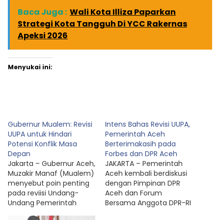
Baca Juga :
Wali Kota Illiza Paparkan
Strategi Kota Tangguh Di YCC Rakernas
Apeksi 2026
Menyukai ini:
Gubernur Mualem: Revisi
Intens Bahas Revisi UUPA,
UUPA untuk Hindari
Pemerintah Aceh
Potensi Konflik Masa
Berterimakasih pada
Depan
Forbes dan DPR Aceh
Jakarta – Gubernur Aceh,
JAKARTA – Pemerintah
Muzakir Manaf (Mualem)
Aceh kembali berdiskusi
menyebut poin penting
dengan Pimpinan DPR
pada reviisi Undang-
Aceh dan Forum
Undang Pemerintah
Bersama Anggota DPR-RI
Aceh adalah
dan DPD-RI (Forbes