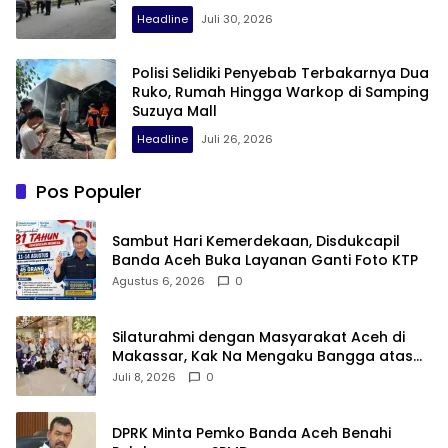
Headline
Juli 30, 2026
Polisi Selidiki Penyebab Terbakarnya Dua
Ruko, Rumah Hingga Warkop di Samping
Suzuya Mall
Headline
Juli 26, 2026
Pos Populer
Sambut Hari Kemerdekaan, Disdukcapil
Banda Aceh Buka Layanan Ganti Foto KTP
Agustus 6, 2026
0
Silaturahmi dengan Masyarakat Aceh di
Makassar, Kak Na Mengaku Bangga atas
Kekompakan Perantau Aceh
Juli 8, 2026
0
DPRK Minta Pemko Banda Aceh Benahi