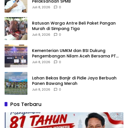
Pelaksanaan SPMB
Juli 8, 2026
0
Ratusan Warga Antre Beli Paket Pangan
Murah di Simpang Tiga
Juli 8, 2026
0
Kementerian UMKM dan BSI Dukung
Pengembangan Nilam Aceh Bersama PT
Razma Agro Jayana
Juli 8, 2026
0
Lahan Bekas Banjir di Pidie Jaya Berbuah
Panen Bawang Merah
Juli 8, 2026
0
Pos Terbaru