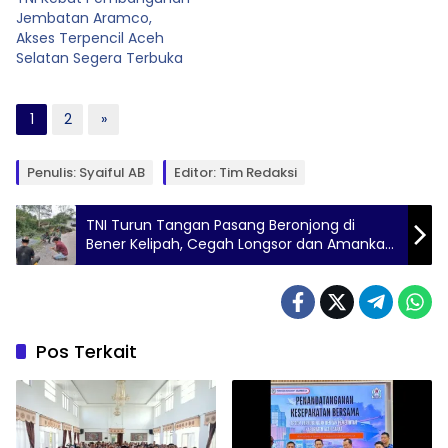
Jembatan Aramco,
Akses Terpencil Aceh
Selatan Segera Terbuka
1
2
»
Penulis: Syaiful AB
Editor: Tim Redaksi
TNI Turun Tangan Pasang Beronjong di
Bener Kelipah, Cegah Longsor dan Amankan
Jalan Warga
Pos Terkait