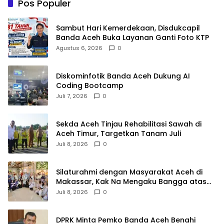
Pos Populer
Sambut Hari Kemerdekaan, Disdukcapil
Banda Aceh Buka Layanan Ganti Foto KTP
Agustus 6, 2026
0
Diskominfotik Banda Aceh Dukung AI
Coding Bootcamp
Juli 7, 2026
0
Sekda Aceh Tinjau Rehabilitasi Sawah di
Aceh Timur, Targetkan Tanam Juli
Juli 8, 2026
0
Silaturahmi dengan Masyarakat Aceh di
Makassar, Kak Na Mengaku Bangga atas
Kekompakan Perantau Aceh
Juli 8, 2026
0
DPRK Minta Pemko Banda Aceh Benahi