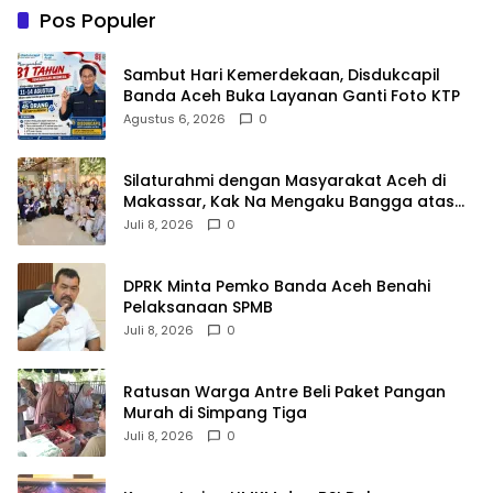
Pos Populer
Sambut Hari Kemerdekaan, Disdukcapil
Banda Aceh Buka Layanan Ganti Foto KTP
Agustus 6, 2026
0
Silaturahmi dengan Masyarakat Aceh di
Makassar, Kak Na Mengaku Bangga atas
Kekompakan Perantau Aceh
Juli 8, 2026
0
DPRK Minta Pemko Banda Aceh Benahi
Pelaksanaan SPMB
Juli 8, 2026
0
Ratusan Warga Antre Beli Paket Pangan
Murah di Simpang Tiga
Juli 8, 2026
0