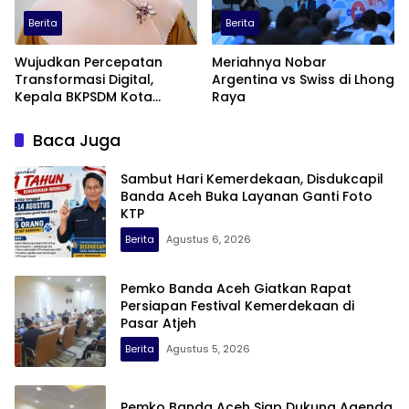
Berita
Berita
Wujudkan Percepatan
Meriahnya Nobar
Transformasi Digital,
Argentina vs Swiss di Lhong
Kepala BKPSDM Kota
Raya
Banda Aceh Ajak ASN
Manfaatkan Lemari Digital
Baca Juga
Sambut Hari Kemerdekaan, Disdukcapil
Banda Aceh Buka Layanan Ganti Foto
KTP
Berita
Agustus 6, 2026
Pemko Banda Aceh Giatkan Rapat
Persiapan Festival Kemerdekaan di
Pasar Atjeh
Berita
Agustus 5, 2026
Pemko Banda Aceh Siap Dukung Agenda