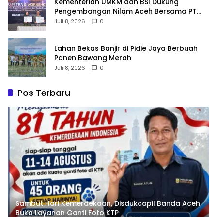
Kementerian UMKM dan BSI Dukung
Pengembangan Nilam Aceh Bersama PT
Razma Agro Jayana
Juli 8, 2026
0
Lahan Bekas Banjir di Pidie Jaya Berbuah
Panen Bawang Merah
Juli 8, 2026
0
Pos Terbaru
Sambut Hari Kemerdekaan, Disdukcapil Banda Aceh
Buka Layanan Ganti Foto KTP