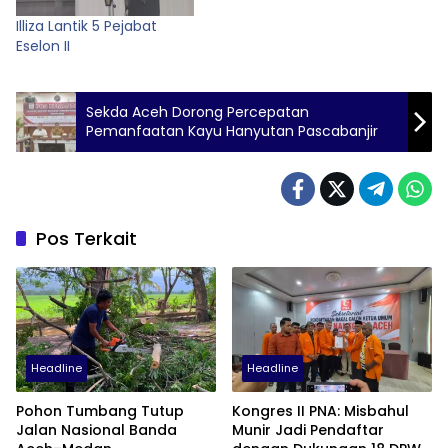
Illiza Lantik 5 Pejabat
Eselon II
Sekda Aceh Dorong Percepatan
Pemanfaatan Kayu Hanyutan Pascabanjir
Pos Terkait
Headline
Headline
Pohon Tumbang Tutup
Kongres II PNA: Misbahul
Jalan Nasional Banda
Munir Jadi Pendaftar