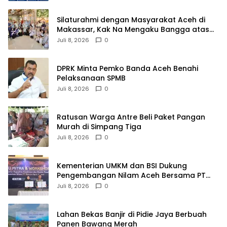
Silaturahmi dengan Masyarakat Aceh di
Makassar, Kak Na Mengaku Bangga atas
Kekompakan Perantau Aceh
Juli 8, 2026
0
DPRK Minta Pemko Banda Aceh Benahi
Pelaksanaan SPMB
Juli 8, 2026
0
Ratusan Warga Antre Beli Paket Pangan
Murah di Simpang Tiga
Juli 8, 2026
0
Kementerian UMKM dan BSI Dukung
Pengembangan Nilam Aceh Bersama PT
Razma Agro Jayana
Juli 8, 2026
0
Lahan Bekas Banjir di Pidie Jaya Berbuah
Panen Bawang Merah