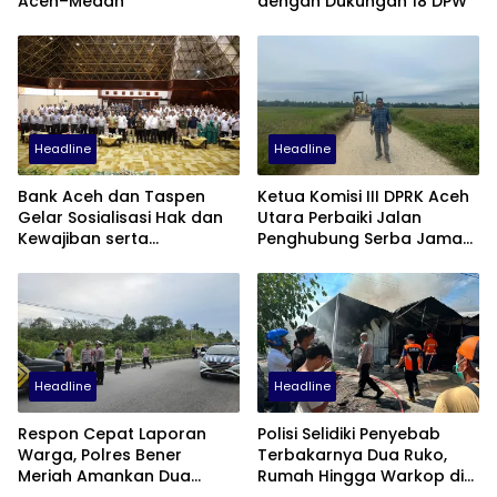
Aceh–Medan
dengan Dukungan 18 DPW
Headline
Headline
Bank Aceh dan Taspen
Ketua Komisi III DPRK Aceh
Gelar Sosialisasi Hak dan
Utara Perbaiki Jalan
Kewajiban serta
Penghubung Serba Jaman
Wirausaha Pintar bagi PNS
Tunong dan Alue
Menjelang Pensiun
Gampong Tanah Luas
Headline
Headline
Respon Cepat Laporan
Polisi Selidiki Penyebab
Warga, Polres Bener
Terbakarnya Dua Ruko,
Meriah Amankan Dua
Rumah Hingga Warkop di
Sepeda Motor Diduga
Samping Suzuya Mall