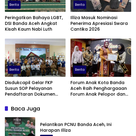
Berita
Berita
Peringatkan Bahaya LGBT,
Illiza Masuk Nominasi
DSI Banda Aceh Angkat
Penerima Apresiasi Swara
Kisah Kaum Nabi Luth
Cantika 2026
Berita
Berita
Disdukcapil Gelar FKP
Forum Anak Kota Banda
Susun SOP Pelayanan
Aceh Raih Penghargaaan
Pendaftaran Dokumen
Forum Anak Pelopor dan
Kependudukan Secara
Pelapor Terbaik Tingkat
Online
Provinsi Aceh
Baca Juga
Pelantikan PCNU Banda Aceh, Ini
Harapan Illiza