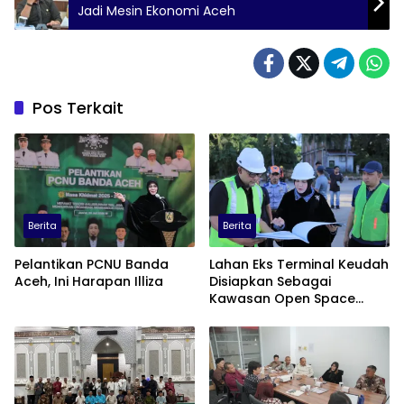
Jadi Mesin Ekonomi Aceh
Pos Terkait
Berita
Berita
Pelantikan PCNU Banda
Lahan Eks Terminal Keudah
Aceh, Ini Harapan Illiza
Disiapkan Sebagai
Kawasan Open Space
serta Pusat Bisnis
Terintegrasi