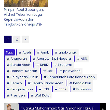
Pimpin Apel Gabungan,
Afdhal Tekankan Jaga
Kepercayaan dan
Tingkatkan Kinerja ASN
1
2
»
Tag:
Aceh
Anak
anak-anak
Anggaran
Aparatur Sipil Negara
ASN
Banda Aceh
DPRK
Ekonomi
Ekonomi Daerah
Hari
pelayanan
Pelayanan Publik
Pemerintah Kota Banda Aceh
Pemko
Pemko Banda Aceh
Pendidikan
Penghargaan
PNS
PPPK
Prabowo
Presiden
Wali Kota
Tuanku Muhammad: Gas Andaman Harus