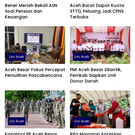
Bener Meriah Bekali ASN
Aceh Barat Dapat Kuota
Soal Pensiun dan
STTD, Peluang Jadi CPNS
Keuangan
Terbuka
Lini Aceh
Lini Aceh
Aceh Besar Fokus Percepat
PMI Aceh Besar Dilantik,
Pemulihan Pascabencana
Pemkab Siapkan Unit
Donor Darah
Lini Aceh
Lini Aceh
Kasatpol PP Aceh Besar
Rita Mayasari Apresiasi