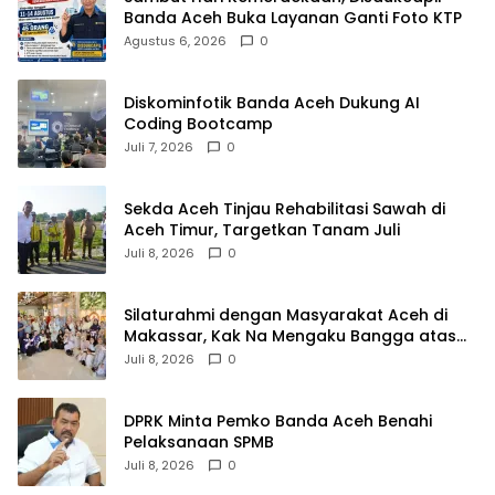
Banda Aceh Buka Layanan Ganti Foto KTP
Agustus 6, 2026
0
Diskominfotik Banda Aceh Dukung AI
Coding Bootcamp
Juli 7, 2026
0
Sekda Aceh Tinjau Rehabilitasi Sawah di
Aceh Timur, Targetkan Tanam Juli
Juli 8, 2026
0
Silaturahmi dengan Masyarakat Aceh di
Makassar, Kak Na Mengaku Bangga atas
Kekompakan Perantau Aceh
Juli 8, 2026
0
DPRK Minta Pemko Banda Aceh Benahi
Pelaksanaan SPMB
Juli 8, 2026
0