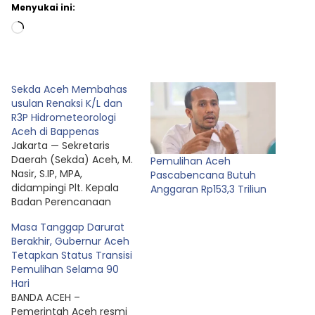
Menyukai ini:
Memuat...
Sekda Aceh Membahas
usulan Renaksi K/L dan
R3P Hidrometeorologi
Aceh di Bappenas
Jakarta — Sekretaris
Daerah (Sekda) Aceh, M.
Pemulihan Aceh
Nasir, S.IP, MPA,
Pascabencana Butuh
didampingi Plt. Kepala
Anggaran Rp153,3 Triliun
Badan Perencanaan
Pembangunan Daerah
Masa Tanggap Darurat
(Bappeda) Aceh Dr. Ir.
Berakhir, Gubernur Aceh
Zulkifli, M.Si, Kepala Badan
Tetapkan Status Transisi
Penanggulangan
Pemulihan Selama 90
Bencana Aceh (BPBA)
Hari
Fadmi Ridwan, SP, MA,
BANDA ACEH –
serta Kepala Biro
Pemerintah Aceh resmi
Administrasi