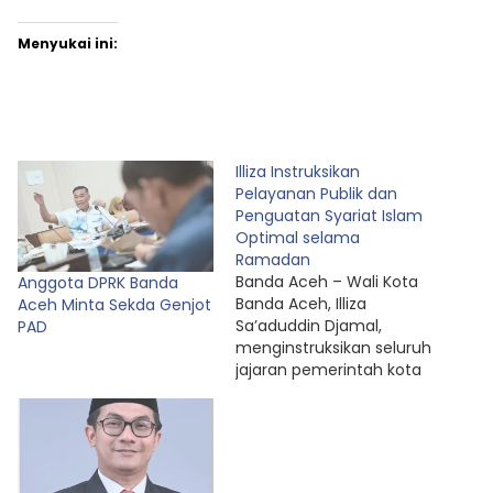
Menyukai ini:
Illiza Instruksikan
Pelayanan Publik dan
Penguatan Syariat Islam
Optimal selama
Ramadan
Banda Aceh – Wali Kota
Anggota DPRK Banda
Banda Aceh, Illiza
Aceh Minta Sekda Genjot
Sa’aduddin Djamal,
PAD
menginstruksikan seluruh
jajaran pemerintah kota
dan instansi layanan
publik agar
meningkatkan
pelayanan kepada
masyarakat selama