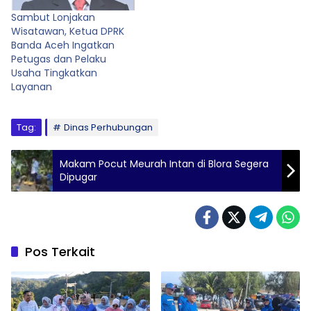
bulan suci Ramadan.
Sambut Lonjakan
Instruksi ini merupakan
Wisatawan, Ketua DPRK
tindak lanjut dari
Banda Aceh Ingatkan
kesepakatan bersama
Petugas dan Pelaku
unsur Forkopimda Banda
Usaha Tingkatkan
Aceh dalam rapat
Layanan
koordinasi sebelumnya
terkait kesiapsiagaan
daerah menyambut
Tag:
Dinas Perhubungan
Ramadan. Illiza…
Makam Pocut Meurah Intan di Blora Segera
Dipugar
Pos Terkait