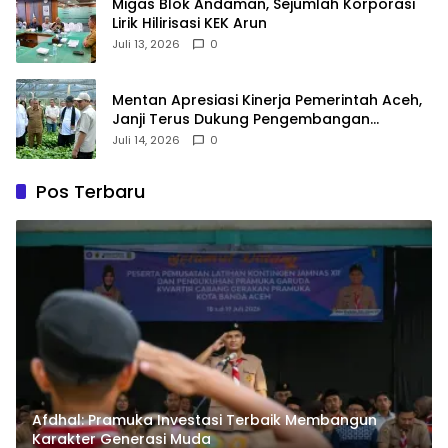
Migas Blok Andaman, Sejumlah Korporasi
Lirik Hilirisasi KEK Arun
Juli 13, 2026
0
‎Mentan Apresiasi Kinerja Pemerintah Aceh,
Janji Terus Dukung Pengembangan
Pertanian dan Kopi Gayo
Juli 14, 2026
0
Pos Terbaru
Afdhal: Pramuka Investasi Terbaik Membangun
Karakter Generasi Muda