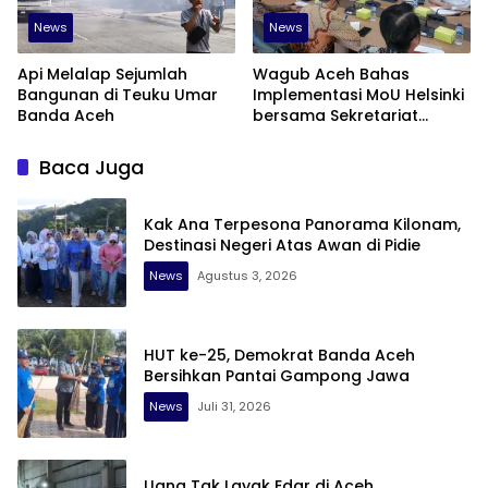
News
News
Api Melalap Sejumlah
Wagub Aceh Bahas
Bangunan di Teuku Umar
Implementasi MoU Helsinki
Banda Aceh
bersama Sekretariat
Negara
Baca Juga
Kak Ana Terpesona Panorama Kilonam,
Destinasi Negeri Atas Awan di Pidie
News
Agustus 3, 2026
HUT ke-25, Demokrat Banda Aceh
Bersihkan Pantai Gampong Jawa
News
Juli 31, 2026
Uang Tak Layak Edar di Aceh