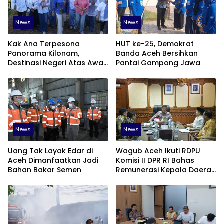
News
News
Kak Ana Terpesona
HUT ke-25, Demokrat
Panorama Kilonam,
Banda Aceh Bersihkan
Destinasi Negeri Atas Awan
Pantai Gampong Jawa
di Pidie
News
News
Uang Tak Layak Edar di
‎Wagub Aceh Ikuti RDPU
Aceh Dimanfaatkan Jadi
Komisi II DPR RI Bahas
Bahan Bakar Semen
Remunerasi Kepala Daerah
hingga Peningkatan PAD