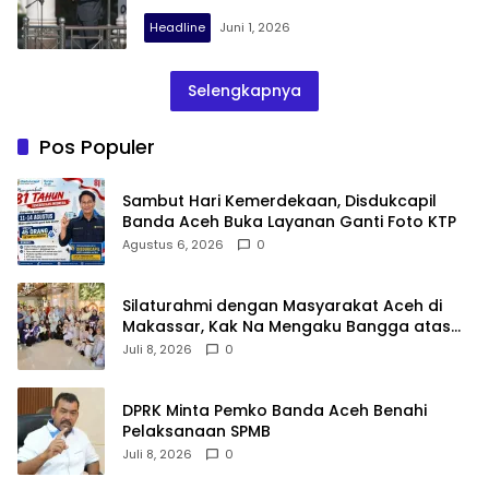
Headline
Juni 1, 2026
Selengkapnya
Pos Populer
Sambut Hari Kemerdekaan, Disdukcapil
Banda Aceh Buka Layanan Ganti Foto KTP
Agustus 6, 2026
0
Silaturahmi dengan Masyarakat Aceh di
Makassar, Kak Na Mengaku Bangga atas
Kekompakan Perantau Aceh
Juli 8, 2026
0
DPRK Minta Pemko Banda Aceh Benahi
Pelaksanaan SPMB
Juli 8, 2026
0