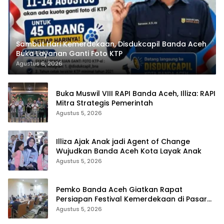
Sambut Hari Kemerdekaan, Disdukcapil Banda Aceh
Buka Layanan Ganti Foto KTP
Agustus 6, 2026
Buka Muswil VIII RAPI Banda Aceh, Illiza: RAPI
Mitra Strategis Pemerintah
Agustus 5, 2026
Illiza Ajak Anak jadi Agent of Change
Wujudkan Banda Aceh Kota Layak Anak
Agustus 5, 2026
Pemko Banda Aceh Giatkan Rapat
Persiapan Festival Kemerdekaan di Pasar
Atjeh
Agustus 5, 2026