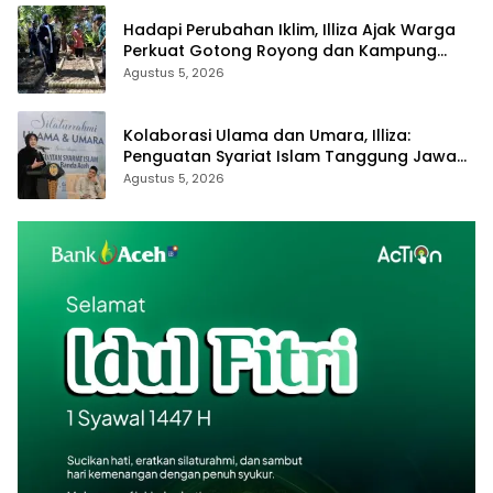
Hadapi Perubahan Iklim, Illiza Ajak Warga
Perkuat Gotong Royong dan Kampung
Proklim
Agustus 5, 2026
Kolaborasi Ulama dan Umara, Illiza:
Penguatan Syariat Islam Tanggung Jawab
Bersama
Agustus 5, 2026