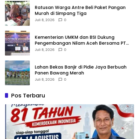
Ratusan Warga Antre Beli Paket Pangan
Murah di Simpang Tiga
Juli 8, 2026
0
Kementerian UMKM dan BSI Dukung
Pengembangan Nilam Aceh Bersama PT
Razma Agro Jayana
Juli 8, 2026
0
Lahan Bekas Banjir di Pidie Jaya Berbuah
Panen Bawang Merah
Juli 8, 2026
0
Pos Terbaru