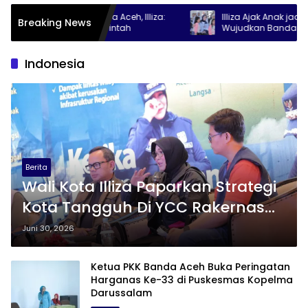
 VIII RAPI Banda Aceh, Illiza:
Illiza Ajak Anak jadi Agent of 
Breaking News
 Strategis Pemerintah
Wujudkan Banda Aceh Kota La
Indonesia
Berita
Wali Kota Illiza Paparkan Strategi
Kota Tangguh Di YCC Rakernas
Apeksi 2026
Juni 30, 2026
Ketua PKK Banda Aceh Buka Peringatan
Harganas Ke-33 di Puskesmas Kopelma
Darussalam