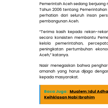
Pemerintah Aceh sedang berjuang 
Tahun 2006 tentang Pemerintahan 
perhatian dari seluruh insan pe
pembangunan Aceh.
“Terima kasih kepada rekan-rekan
secara konsisten membantu Peme
kelola pemerintahan, percepa
peningkatan pertumbuhan ekonomi
Aceh,” katanya.
Nasir menegaskan bahwa pengharga
amanah yang harus dijaga dengan
kepada masyarakat.
Baca Juga :
Mualem: Idul Adh
Keihklasan Nabi Ibrahim