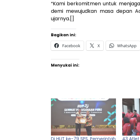
“Kami berkomitmen untuk menjaga 
demi mewujudkan masa depan Aceh
ujarnya.[]
Bagikan ini:
Facebook
X
WhatsApp
Menyukai ini:
Di HUT ke-79 SPS, Pemerintah
43 Atlet