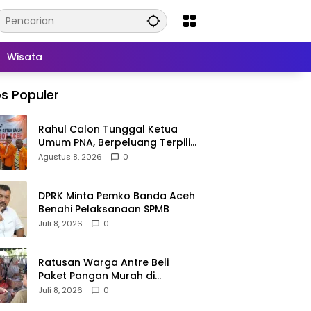
Wisata
s Populer
Rahul Calon Tunggal Ketua
Umum PNA, Berpeluang Terpilih
Aklamasi
Agustus 8, 2026
0
DPRK Minta Pemko Banda Aceh
Benahi Pelaksanaan SPMB
Juli 8, 2026
0
Ratusan Warga Antre Beli
Paket Pangan Murah di
Simpang Tiga
Juli 8, 2026
0