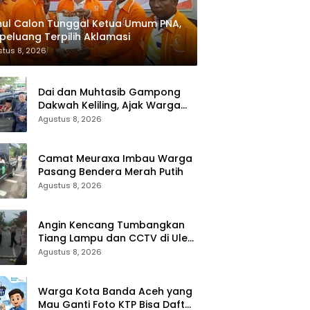
ul Calon Tunggal Ketua Umum PNA,
peluang Terpilih Aklamasi
tus 8, 2026
Dai dan Muhtasib Gampong
Dakwah Keliling, Ajak Warga
Jadikan Shalat sebagai Terapi
Agustus 8, 2026
Hati
Camat Meuraxa Imbau Warga
Pasang Bendera Merah Putih
Agustus 8, 2026
Angin Kencang Tumbangkan
Tiang Lampu dan CCTV di Ulee
Lheue, Diskominfotik Lakukan
Agustus 8, 2026
Penanganan Cepat
Warga Kota Banda Aceh yang
Mau Ganti Foto KTP Bisa Daftar