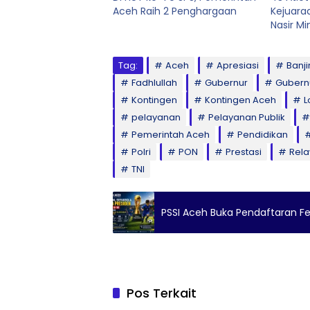
Aceh Raih 2 Penghargaan
Kejuara
Nasir M
Tag:
Aceh
Apresiasi
Banji
Fadhlullah
Gubernur
Gubern
Kontingen
Kontingen Aceh
L
pelayanan
Pelayanan Publik
Pemerintah Aceh
Pendidikan
Polri
PON
Prestasi
Rel
TNI
PSSI Aceh Buka Pendaftaran Fes
Pos Terkait