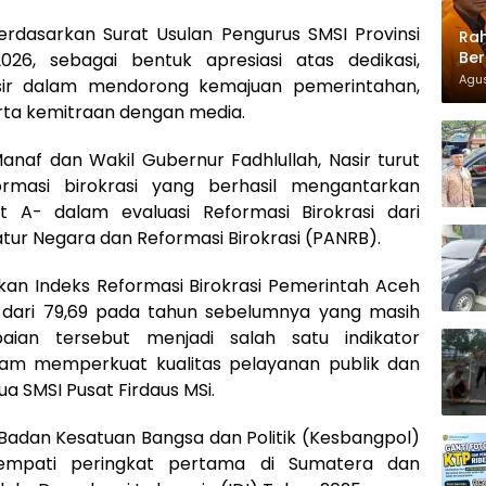
rdasarkan Surat Usulan Pengurus SMSI Provinsi
Rah
Ber
26, sebagai bentuk apresiasi atas dedikasi,
Agus
asir dalam mendorong kemajuan pemerintahan,
rta kemitraan dengan media.
af dan Wakil Gubernur Fadhlullah, Nasir turut
masi birokrasi yang berhasil mengantarkan
 A- dalam evaluasi Reformasi Birokrasi dari
r Negara dan Reformasi Birokrasi (PANRB).
kkan Indeks Reformasi Birokrasi Pemerintah Aceh
 dari 79,69 pada tahun sebelumnya yang masih
ian tersebut menjadi salah satu indikator
lam memperkuat kualitas pelayanan publik dan
ua SMSI Pusat Firdaus MSi.
i Badan Kesatuan Bangsa dan Politik (Kesbangpol)
empati peringkat pertama di Sumatera dan