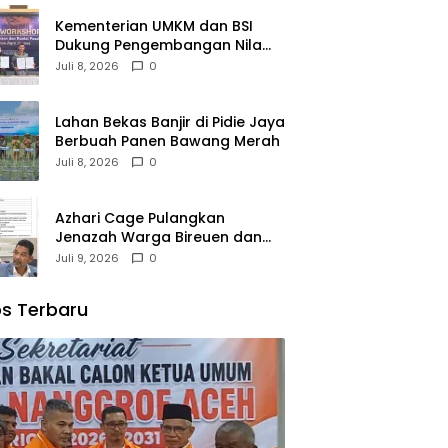
Kementerian UMKM dan BSI
Dukung Pengembangan Nilam
Aceh Bersama PT Razma Agro
Juli 8, 2026
0
Jayana
Lahan Bekas Banjir di Pidie Jaya
Berbuah Panen Bawang Merah
Juli 8, 2026
0
Azhari Cage Pulangkan
Jenazah Warga Bireuen dan
Dua Anaknya dari Malaysia
Juli 9, 2026
0
s Terbaru