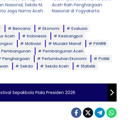
an Nasional, Sekda M.
Aceh Raih Penghargaan
inta Jaga Nama Aceh
Nasional di Yogyakarta
r
Bencana
Ekonomi
Evaluasi
ur Aceh
Indonesia
Kesbangpol
ongsor
Motivasi
Muzakir Manaf
PANRB
Pembangunan
Pembangunan Aceh
Penghargaan
Pertumbuhan Ekonomi
Politik
awan
Sekda
Sekda Aceh
Statistik
tival Sepakbola Piala Presiden 2026