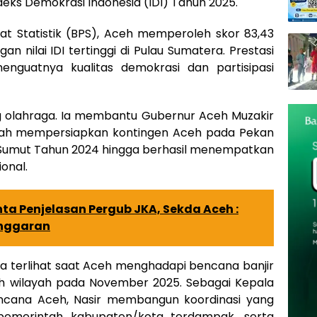
deks Demokrasi Indonesia (IDI) Tahun 2025.
t Statistik (BPS), Aceh memperoleh skor 83,43
gan nilai IDI tertinggi di Pulau Sumatera. Prestasi
nguatnya kualitas demokrasi dan partisipasi
dang olahraga. Ia membantu Gubernur Aceh Muzakir
llah mempersiapkan kontingen Aceh pada Pekan
-Sumut Tahun 2024 hingga berhasil menempatkan
onal.
ta Penjelasan Pergub JKA, Sekda Aceh :
Anggaran
 terlihat saat Aceh menghadapi bencana banjir
h wilayah pada November 2025. Sebagai Kepala
cana Aceh, Nasir membangun koordinasi yang
pemerintah kabupaten/kota terdampak, serta