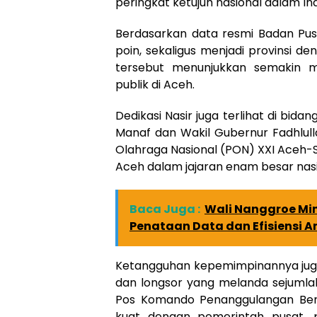
peringkat ketujuh nasional dalam In
Berdasarkan data resmi Badan Pusa
poin, sekaligus menjadi provinsi den
tersebut menunjukkan semakin me
publik di Aceh.
Dedikasi Nasir juga terlihat di bi
Manaf dan Wakil Gubernur Fadhlu
Olahraga Nasional (PON) XXI Aceh
Aceh dalam jajaran enam besar nasi
Baca Juga :
Wali Nanggroe Min
Penataan Data dan Efisiensi 
Ketangguhan kepemimpinannya juga
dan longsor yang melanda sejumla
Pos Komando Penanggulangan Ben
kuat dengan pemerintah pusat, 