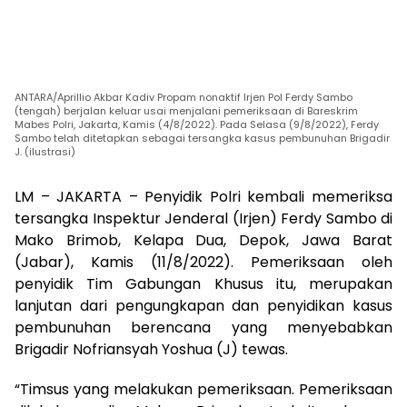
ANTARA/Aprillio Akbar Kadiv Propam nonaktif Irjen Pol Ferdy Sambo
(tengah) berjalan keluar usai menjalani pemeriksaan di Bareskrim
Mabes Polri, Jakarta, Kamis (4/8/2022). Pada Selasa (9/8/2022), Ferdy
Sambo telah ditetapkan sebagai tersangka kasus pembunuhan Brigadir
J. (ilustrasi)
LM – JAKARTA – Penyidik Polri kembali memeriksa
tersangka Inspektur Jenderal (Irjen) Ferdy Sambo di
Mako Brimob, Kelapa Dua, Depok, Jawa Barat
(Jabar), Kamis (11/8/2022). Pemeriksaan oleh
penyidik Tim Gabungan Khusus itu, merupakan
lanjutan dari pengungkapan dan penyidikan kasus
pembunuhan berencana yang menyebabkan
Brigadir Nofriansyah Yoshua (J) tewas.
“Timsus yang melakukan pemeriksaan. Pemeriksaan