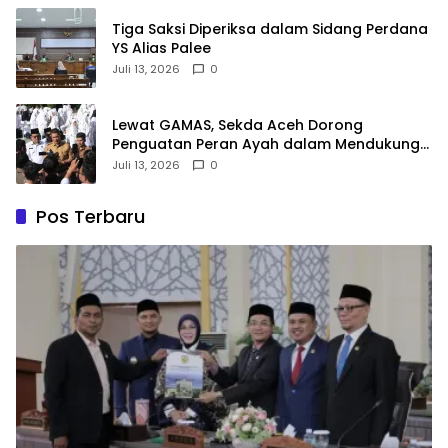
Tiga Saksi Diperiksa dalam Sidang Perdana
YS Alias Palee
Juli 13, 2026
0
Lewat GAMAS, Sekda Aceh Dorong
Penguatan Peran Ayah dalam Mendukung
Pendidikan Anak
Juli 13, 2026
0
Pos Terbaru