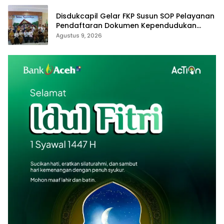
Disdukcapil Gelar FKP Susun SOP Pelayanan
Pendaftaran Dokumen Kependudukan
Secara Online
Agustus 9, 2026