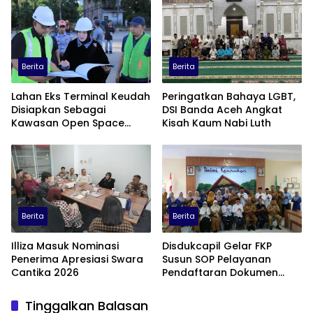
Berita
Berita
Lahan Eks Terminal Keudah
Peringatkan Bahaya LGBT,
Disiapkan Sebagai
DSI Banda Aceh Angkat
Kawasan Open Space
Kisah Kaum Nabi Luth
serta Pusat Bisnis
Terintegrasi
Berita
Berita
Illiza Masuk Nominasi
Disdukcapil Gelar FKP
Penerima Apresiasi Swara
Susun SOP Pelayanan
Cantika 2026
Pendaftaran Dokumen
Kependudukan Secara
Online
Tinggalkan Balasan