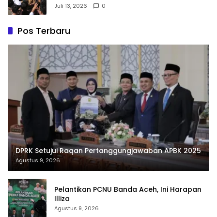
Pendidikan Anak
Juli 13, 2026
0
Pos Terbaru
DPRK Setujui Raqan Pertanggungjawaban APBK 2025
Agustus 9, 2026
Pelantikan PCNU Banda Aceh, Ini Harapan
Illiza
Agustus 9, 2026