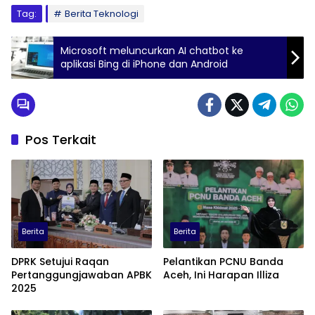
Tag:
Berita Teknologi
Microsoft meluncurkan AI chatbot ke
aplikasi Bing di iPhone dan Android
Pos Terkait
Berita
Berita
DPRK Setujui Raqan
Pelantikan PCNU Banda
Pertanggungjawaban APBK
Aceh, Ini Harapan Illiza
2025