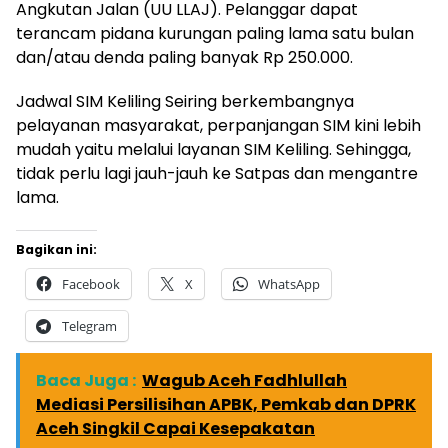
Angkutan Jalan (UU LLAJ). Pelanggar dapat
terancam pidana kurungan paling lama satu bulan
dan/atau denda paling banyak Rp 250.000.
Jadwal SIM Keliling Seiring berkembangnya
pelayanan masyarakat, perpanjangan SIM kini lebih
mudah yaitu melalui layanan SIM Keliling. Sehingga,
tidak perlu lagi jauh-jauh ke Satpas dan mengantre
lama.
Bagikan ini:
Facebook
X
WhatsApp
Telegram
Baca Juga :
Wagub Aceh Fadhlullah
Mediasi Persilisihan APBK, Pemkab dan DPRK
Aceh Singkil Capai Kesepakatan