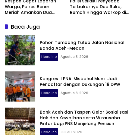
Respon Cepat Laporan
Polisi Selidiki Penyebab
Warga, Polres Bener
Terbakarnya Dua Ruko,
Meriah Amankan Dua
Rumah Hingga Warkop di
Sepeda Motor Diduga
Samping Suzuya Mall
Terlibat Balap Liar
Baca Juga
Pohon Tumbang Tutup Jalan Nasional
Banda Aceh–Medan
Headline
Agustus 5, 2026
Kongres II PNA: Misbahul Munir Jadi
Pendaftar dengan Dukungan 18 DPW
Headline
Agustus 3, 2026
Bank Aceh dan Taspen Gelar Sosialisasi
Hak dan Kewajiban serta Wirausaha
Pintar bagi PNS Menjelang Pensiun
Headline
Juli 30, 2026