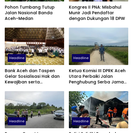
Pohon Tumbang Tutup
Kongres II PNA: Misbahul
Jalan Nasional Banda
Munir Jadi Pendaftar
Aceh–Medan
dengan Dukungan 18 DPW
Headline
Headline
Bank Aceh dan Taspen
Ketua Komisi III DPRK Aceh
Gelar Sosialisasi Hak dan
Utara Perbaiki Jalan
Kewajiban serta
Penghubung Serba Jaman
Wirausaha Pintar bagi PNS
Tunong dan Alue
Menjelang Pensiun
Gampong Tanah Luas
Headline
Headline