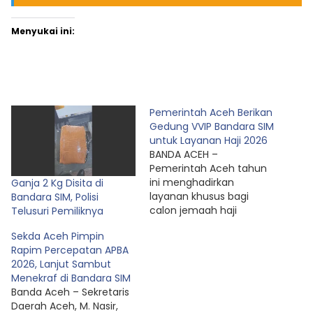
Menyukai ini:
Pemerintah Aceh Berikan
Gedung VVIP Bandara SIM
untuk Layanan Haji 2026
BANDA ACEH –
Pemerintah Aceh tahun
ini menghadirkan
Ganja 2 Kg Disita di
layanan khusus bagi
Bandara SIM, Polisi
calon jemaah haji
Telusuri Pemiliknya
dengan memanfaatkan
Sekda Aceh Pimpin
gedung VVIP di Bandara
Rapim Percepatan APBA
Sultan Iskandar Muda
2026, Lanjut Sambut
sebagai jalur boarding
Menekraf di Bandara SIM
keberangkatan.
Banda Aceh – Sekretaris
Kebijakan tersebut
Daerah Aceh, M. Nasir,
disampaikan Wakil