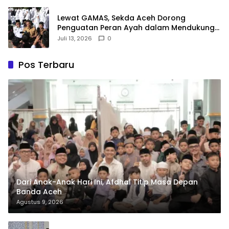
Lewat GAMAS, Sekda Aceh Dorong
Penguatan Peran Ayah dalam Mendukung
Pendidikan Anak
Juli 13, 2026
0
Pos Terbaru
Dari Anak-Anak Hari Ini, Afdhal Titip Masa Depan
Banda Aceh
Agustus 9, 2026