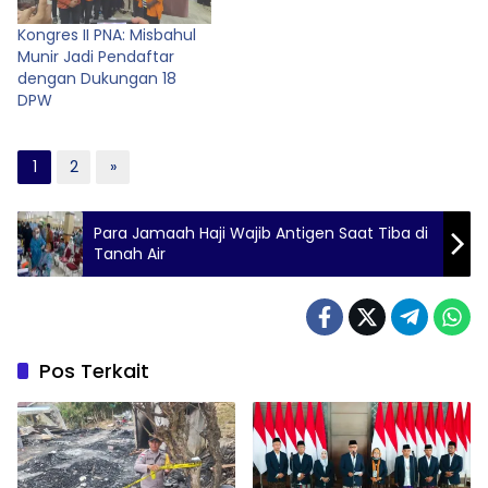
Kongres II PNA: Misbahul
Munir Jadi Pendaftar
dengan Dukungan 18
DPW
1
2
»
Para Jamaah Haji Wajib Antigen Saat Tiba di
Tanah Air
Pos Terkait