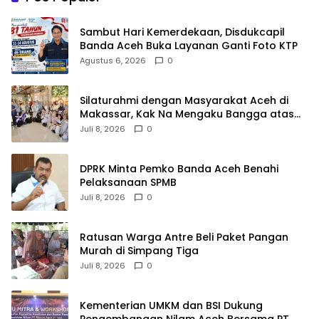
Sambut Hari Kemerdekaan, Disdukcapil
Banda Aceh Buka Layanan Ganti Foto KTP
Agustus 6, 2026
0
Silaturahmi dengan Masyarakat Aceh di
Makassar, Kak Na Mengaku Bangga atas
Kekompakan Perantau Aceh
Juli 8, 2026
0
DPRK Minta Pemko Banda Aceh Benahi
Pelaksanaan SPMB
Juli 8, 2026
0
Ratusan Warga Antre Beli Paket Pangan
Murah di Simpang Tiga
Juli 8, 2026
0
Kementerian UMKM dan BSI Dukung
Pengembangan Nilam Aceh Bersama PT