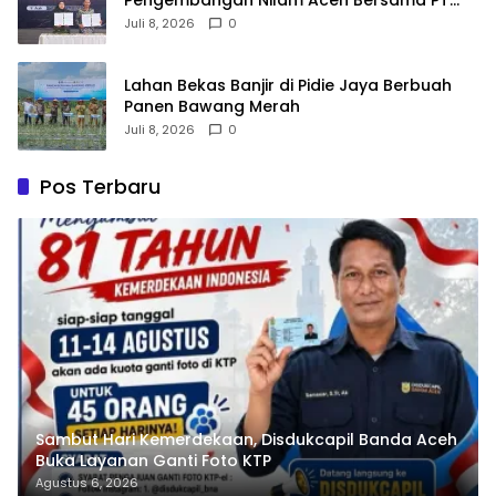
Razma Agro Jayana
Juli 8, 2026
0
Lahan Bekas Banjir di Pidie Jaya Berbuah
Panen Bawang Merah
Juli 8, 2026
0
Pos Terbaru
Sambut Hari Kemerdekaan, Disdukcapil Banda Aceh
Buka Layanan Ganti Foto KTP
Agustus 6, 2026