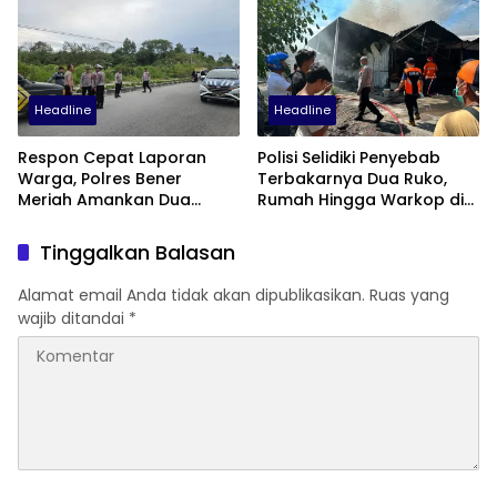
Menjelang Pensiun
Gampong Tanah Luas
Headline
Headline
Respon Cepat Laporan
Polisi Selidiki Penyebab
Warga, Polres Bener
Terbakarnya Dua Ruko,
Meriah Amankan Dua
Rumah Hingga Warkop di
Sepeda Motor Diduga
Samping Suzuya Mall
Terlibat Balap Liar
Tinggalkan Balasan
Alamat email Anda tidak akan dipublikasikan.
Ruas yang
wajib ditandai
*