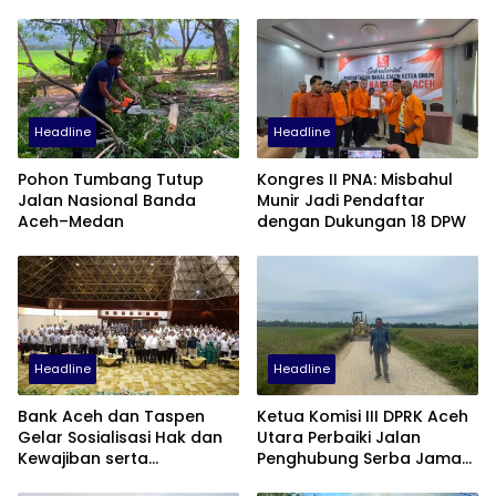
Headline
Headline
Pohon Tumbang Tutup
Kongres II PNA: Misbahul
Jalan Nasional Banda
Munir Jadi Pendaftar
Aceh–Medan
dengan Dukungan 18 DPW
Headline
Headline
Bank Aceh dan Taspen
Ketua Komisi III DPRK Aceh
Gelar Sosialisasi Hak dan
Utara Perbaiki Jalan
Kewajiban serta
Penghubung Serba Jaman
Wirausaha Pintar bagi PNS
Tunong dan Alue