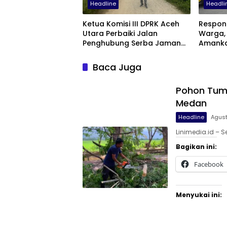
Headline
Headli
Ketua Komisi III DPRK Aceh
Respon
Utara Perbaiki Jalan
Warga, 
Penghubung Serba Jaman
Amanka
Tunong dan Alue Gampong
Diduga 
Tanah Luas
Baca Juga
Pohon Tum
Medan
Headline
Agust
Linimedia.id –
Bagikan ini:
Facebook
Menyukai ini: