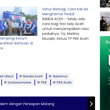
Sahur Berbagi, Cara Kak Na
Menghantar Peduli
BANDA ACEH – Selalu ada
cara bagi first lady Aceh
untuk menyampaikan rasa
pedulinya. Ya, Marlina
Dampingi Ketum
Muzakir, Ketua TP PKK Aceh
Serahkan Bantuan di
memang dikenal dengan
ya
kepeduliannya pada rakyat.
Termasuk dini hari ini. Dirinya
memerintahkan para ajudan,
pengaman penutup dan staf
Meuligoe Gubernur untuk
membagikan makanan sahur
eh Utara
Banda Aceh
Gubernur
kepada pasien, keluarga
Lhokseumawe
PKK
PKK Aceh
pasien dan…
Mualem dengan Persiapan Matang