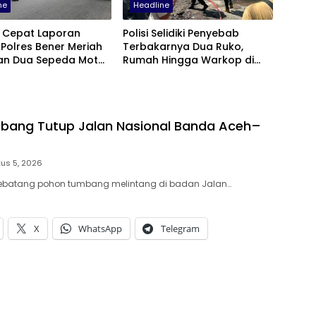
ne
Headline
 Cepat Laporan
Polisi Selidiki Penyebab
Polres Bener Meriah
Terbakarnya Dua Ruko,
n Dua Sepeda Motor
Rumah Hingga Warkop di
Terlibat Balap Liar
Samping Suzuya Mall
bang Tutup Jalan Nasional Banda Aceh–
us 5, 2026
 Sebatang pohon tumbang melintang di badan Jalan…
X
WhatsApp
Telegram