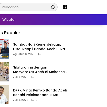
Wisata
s Populer
Sambut Hari Kemerdekaan,
Disdukcapil Banda Aceh Buka
Layanan Ganti Foto KTP
Agustus 6, 2026
0
Silaturahmi dengan
Masyarakat Aceh di Makassar,
Kak Na Mengaku Bangga atas
Juli 8, 2026
0
Kekompakan Perantau Aceh
DPRK Minta Pemko Banda Aceh
Benahi Pelaksanaan SPMB
Juli 8, 2026
0