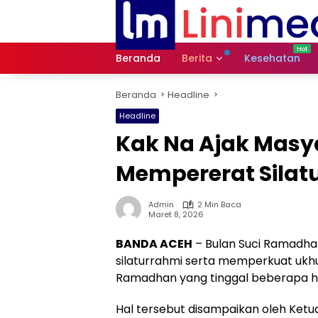
Langsung
ke
konten
Beranda
Berita
Kesehatan
Beranda
Headline
Headline
Kak Na Ajak Masy
Mempererat Silatu
Admin
2 Min Baca
Maret 8, 2026
BANDA ACEH
– Bulan Suci Ramadha
silaturrahmi serta memperkuat ukhu
Ramadhan yang tinggal beberapa hari 
Hal tersebut disampaikan oleh Ketu