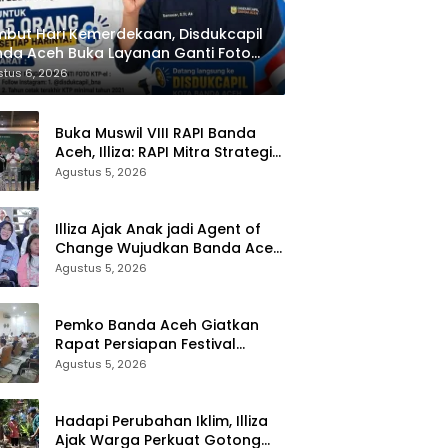
but Hari Kemerdekaan, Disdukcapil
da Aceh Buka Layanan Ganti Foto
P
tus 6, 2026
Buka Muswil VIII RAPI Banda
Aceh, Illiza: RAPI Mitra Strategis
Pemerintah
Agustus 5, 2026
Illiza Ajak Anak jadi Agent of
Change Wujudkan Banda Aceh
Kota Layak Anak
Agustus 5, 2026
Pemko Banda Aceh Giatkan
Rapat Persiapan Festival
Kemerdekaan di Pasar Atjeh
Agustus 5, 2026
Hadapi Perubahan Iklim, Illiza
Ajak Warga Perkuat Gotong