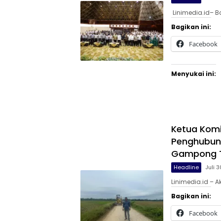
Linimedia.id– B
Bagikan ini:
Facebook
Menyukai ini:
Ketua Komis
Penghubun
Gampong T
Headline
Juli 
Linimedia.id – 
Bagikan ini:
Facebook