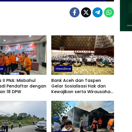
ne
Headline
 II PNA: Misbahul
Bank Aceh dan Taspen
adi Pendaftar dengan
Gelar Sosialisasi Hak dan
an 18 DPW
Kewajiban serta Wirausaha
Pintar bagi PNS Menjelang
Pensiun