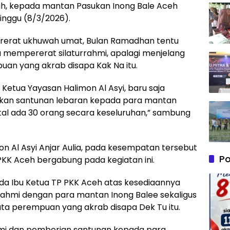
jriah, kepada mantan Pasukan Inong Bale Aceh
inggu (8/3/2026).
ererat ukhuwah umat, Bulan Ramadhan tentu
a mempererat silaturrahmi, apalagi menjelang
empuan yang akrab disapa Kak Na itu.
a Ketua Yayasan Halimon Al Asyi, baru saja
hkan santunan lebaran kepada para mantan
tal ada 30 orang secara keseluruhan,” sambung
on Al Asyi Anjar Aulia, pada kesempatan tersebut
Po
KK Aceh bergabung pada kegiatan ini.
da Ibu Ketua TP PKK Aceh atas kesediaannya
rahmi dengan para mantan Inong Balee sekaligus
ta perempuan yang akrab disapa Dek Tu itu.
ahmi dan pemberian santunan kepada para