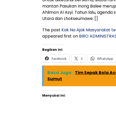
mantan Pasukan Inong Balee merupa
Ahlimon Al Asyi. Tahun lalu, agenda
Utara dan Lhokseumawe. []
The post
Kak Na Ajak Masyarakat te
appeared first on
BIRO ADMINISTRA
Bagikan ini:
Facebook
X
WhatsApp
Baca Juga :
Tim Sepak Bola Ac
Sumut
Menyukai ini: