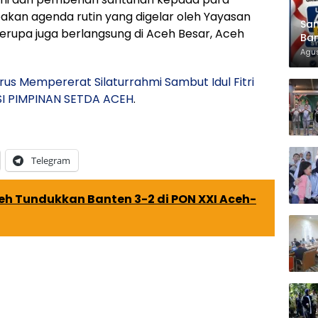
kan agenda rutin yang digelar oleh Yayasan
Sam
 serupa juga berlangsung di Aceh Besar, Aceh
Ban
KT
Agus
rus Mempererat Silaturrahmi Sambut Idul Fitri
SI PIMPINAN SETDA ACEH
.
Telegram
eh Tundukkan Banten 3-2 di PON XXI Aceh-