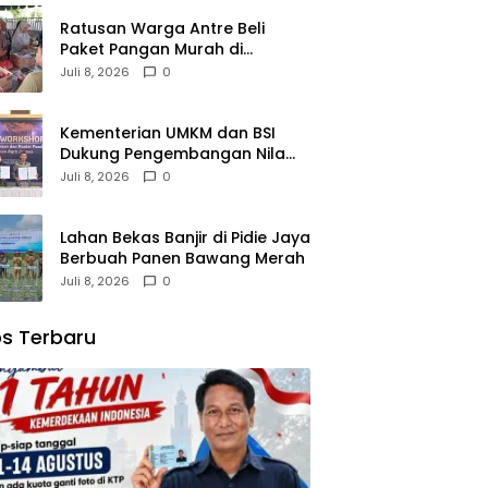
Ratusan Warga Antre Beli
Paket Pangan Murah di
Simpang Tiga
Juli 8, 2026
0
Kementerian UMKM dan BSI
Dukung Pengembangan Nilam
Aceh Bersama PT Razma Agro
Juli 8, 2026
0
Jayana
Lahan Bekas Banjir di Pidie Jaya
Berbuah Panen Bawang Merah
Juli 8, 2026
0
s Terbaru