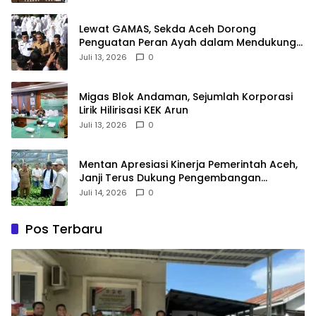
Lewat GAMAS, Sekda Aceh Dorong
Penguatan Peran Ayah dalam Mendukung
Pendidikan Anak
Juli 13, 2026
0
Migas Blok Andaman, Sejumlah Korporasi
Lirik Hilirisasi KEK Arun
Juli 13, 2026
0
‎Mentan Apresiasi Kinerja Pemerintah Aceh,
Janji Terus Dukung Pengembangan
Pertanian dan Kopi Gayo
Juli 14, 2026
0
Pos Terbaru