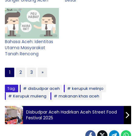
Bahasa Aceh: Identitas
Utama Masyarakat
Tanah Rencong
1
2
3
»
Tag:
disbudpar aceh
kerupuk melinjo
Kerupuk mulieng
makanan khas aceh
Disbudpar Aceh Hadirkan Aceh Street Food
Festival 2025