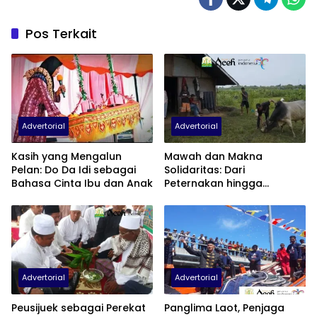
Pos Terkait
Advertorial
Advertorial
Kasih yang Mengalun
Mawah dan Makna
Pelan: Do Da Idi sebagai
Solidaritas: Dari
Bahasa Cinta Ibu dan Anak
Peternakan hingga
Pemberdayaan Sosial
Advertorial
Advertorial
Peusijuek sebagai Perekat
Panglima Laot, Penjaga