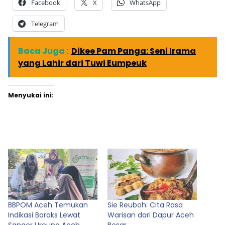
Facebook
X
WhatsApp
Telegram
Baca Juga :
Dikee Pam Panga: Seni Irama
yang Lahir dari Tuwi Eumpeuk
Menyukai ini:
BBPOM Aceh Temukan
Sie Reuboh: Cita Rasa
Indikasi Boraks Lewat
Warisan dari Dapur Aceh
Sanger Ureung Aceh
Besar