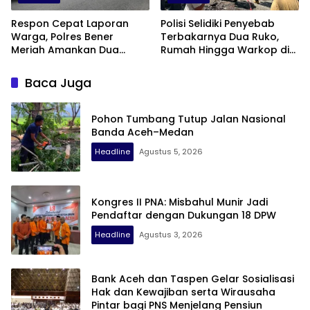
Respon Cepat Laporan
Polisi Selidiki Penyebab
Warga, Polres Bener
Terbakarnya Dua Ruko,
Meriah Amankan Dua
Rumah Hingga Warkop di
Sepeda Motor Diduga
Samping Suzuya Mall
Terlibat Balap Liar
Baca Juga
Pohon Tumbang Tutup Jalan Nasional
Banda Aceh–Medan
Headline
Agustus 5, 2026
Kongres II PNA: Misbahul Munir Jadi
Pendaftar dengan Dukungan 18 DPW
Headline
Agustus 3, 2026
Bank Aceh dan Taspen Gelar Sosialisasi
Hak dan Kewajiban serta Wirausaha
Pintar bagi PNS Menjelang Pensiun