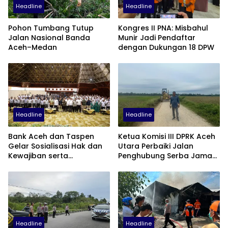
Headline
Headline
Pohon Tumbang Tutup
Kongres II PNA: Misbahul
Jalan Nasional Banda
Munir Jadi Pendaftar
Aceh–Medan
dengan Dukungan 18 DPW
Headline
Headline
Bank Aceh dan Taspen
Ketua Komisi III DPRK Aceh
Gelar Sosialisasi Hak dan
Utara Perbaiki Jalan
Kewajiban serta
Penghubung Serba Jaman
Wirausaha Pintar bagi PNS
Tunong dan Alue
Menjelang Pensiun
Gampong Tanah Luas
Headline
Headline