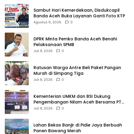
Sambut Hari Kemerdekaan, Disdukcapil
Banda Aceh Buka Layanan Ganti Foto KTP
Agustus 6, 2026
0
DPRK Minta Pemko Banda Aceh Benahi
Pelaksanaan SPMB
Juli 8, 2026
0
Ratusan Warga Antre Beli Paket Pangan
Murah di Simpang Tiga
Juli 8, 2026
0
Kementerian UMKM dan BSI Dukung
Pengembangan Nilam Aceh Bersama PT
Razma Agro Jayana
Juli 8, 2026
0
Lahan Bekas Banjir di Pidie Jaya Berbuah
Panen Bawang Merah