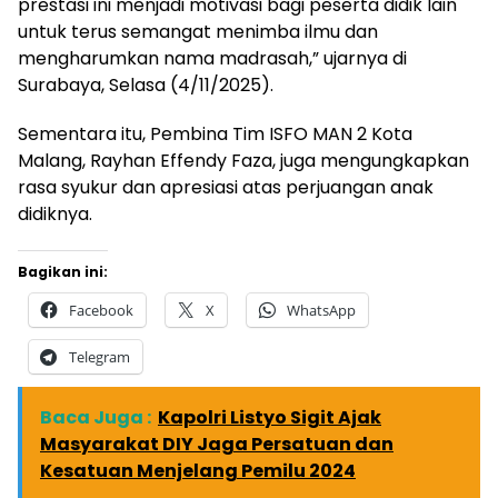
prestasi ini menjadi motivasi bagi peserta didik lain
untuk terus semangat menimba ilmu dan
mengharumkan nama madrasah,” ujarnya di
Surabaya, Selasa (4/11/2025).
Sementara itu, Pembina Tim ISFO MAN 2 Kota
Malang, Rayhan Effendy Faza, juga mengungkapkan
rasa syukur dan apresiasi atas perjuangan anak
didiknya.
Bagikan ini:
Facebook
X
WhatsApp
Telegram
Baca Juga :
Kapolri Listyo Sigit Ajak
Masyarakat DIY Jaga Persatuan dan
Kesatuan Menjelang Pemilu 2024