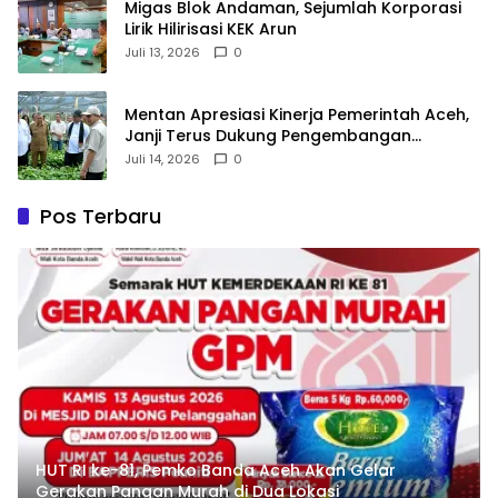
Migas Blok Andaman, Sejumlah Korporasi
Lirik Hilirisasi KEK Arun
Juli 13, 2026
0
‎Mentan Apresiasi Kinerja Pemerintah Aceh,
Janji Terus Dukung Pengembangan
Pertanian dan Kopi Gayo
Juli 14, 2026
0
Pos Terbaru
HUT RI ke-81, Pemko Banda Aceh Akan Gelar
Gerakan Pangan Murah di Dua Lokasi