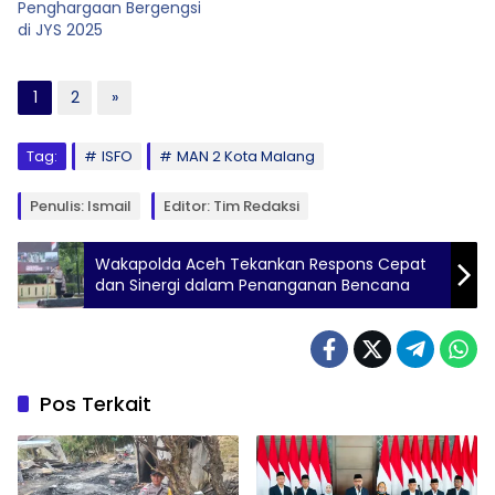
Penghargaan Bergengsi
di JYS 2025
1
2
»
Tag:
ISFO
MAN 2 Kota Malang
Penulis: Ismail
Editor: Tim Redaksi
Wakapolda Aceh Tekankan Respons Cepat
dan Sinergi dalam Penanganan Bencana
Pos Terkait