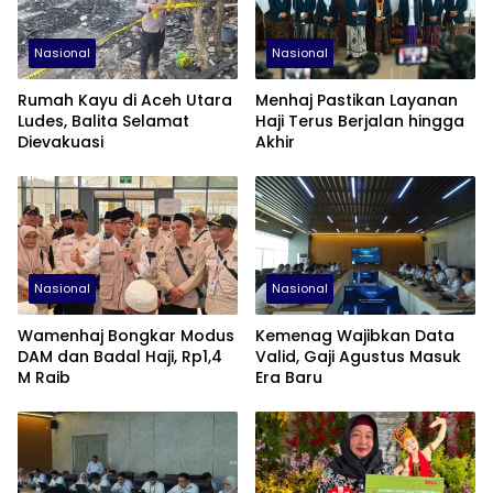
Nasional
Nasional
Rumah Kayu di Aceh Utara
Menhaj Pastikan Layanan
Ludes, Balita Selamat
Haji Terus Berjalan hingga
Dievakuasi
Akhir
Nasional
Nasional
Wamenhaj Bongkar Modus
Kemenag Wajibkan Data
DAM dan Badal Haji, Rp1,4
Valid, Gaji Agustus Masuk
M Raib
Era Baru