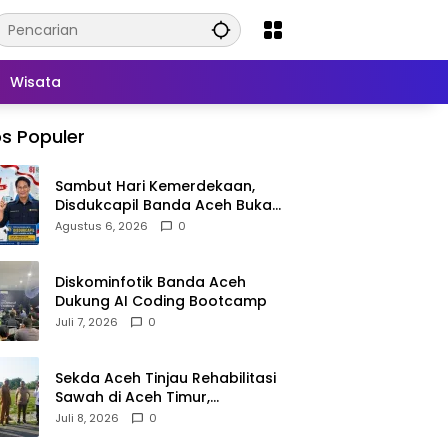
Wisata
s Populer
Sambut Hari Kemerdekaan,
Disdukcapil Banda Aceh Buka
Layanan Ganti Foto KTP
Agustus 6, 2026
0
Diskominfotik Banda Aceh
Dukung AI Coding Bootcamp
Juli 7, 2026
0
Sekda Aceh Tinjau Rehabilitasi
Sawah di Aceh Timur,
Targetkan Tanam Juli
Juli 8, 2026
0