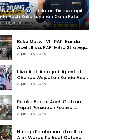
but Hari Kemerdekaan, Disdukcapil
da Aceh Buka Layanan Ganti Foto
P
tus 6, 2026
Buka Muswil VIII RAPI Banda
Aceh, Illiza: RAPI Mitra Strategis
Pemerintah
Agustus 5, 2026
Illiza Ajak Anak jadi Agent of
Change Wujudkan Banda Aceh
Kota Layak Anak
Agustus 5, 2026
Pemko Banda Aceh Giatkan
Rapat Persiapan Festival
Kemerdekaan di Pasar Atjeh
Agustus 5, 2026
Hadapi Perubahan Iklim, Illiza
Ajak Warga Perkuat Gotong