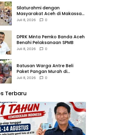
Silaturahmi dengan
Masyarakat Aceh di Makassar,
Kak Na Mengaku Bangga atas
Juli 8, 2026
0
Kekompakan Perantau Aceh
DPRK Minta Pemko Banda Aceh
Benahi Pelaksanaan SPMB
Juli 8, 2026
0
Ratusan Warga Antre Beli
Paket Pangan Murah di
Simpang Tiga
Juli 8, 2026
0
s Terbaru