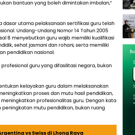
Bukan bantuan yang boleh dimintakan imbalan,”
a dasar utama pelaksanaan sertifikasi guru telah
 nasional. Undang-Undang Nomor 14 Tahun 2005
l 8 menyebutkan guru wajib memiliki kualifikasi
didik, sehat jasmani dan rohani, serta memiliki
 pendidikan nasional.
n profesional guru yang difasilitasi negara, bukan
enentukan kelayakan guru dalam melaksanakan
eningkatkan proses dan mutu hasil pendidikan,
 meningkatkan profesionalitas guru. Dengan kata
en peningkatan mutu pendidikan, bukan ruang
rgentina vs Swiss di Lhong Raya