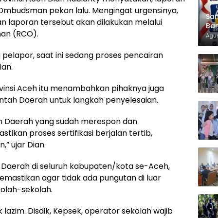
a Ombudsman pekan lalu. Mengingat urgensinya,
Sam
 laporan tersebut akan dilakukan melalui
Ban
an (RCO).
KT
Agus
 pelapor, saat ini sedang proses pencairan
ian.
insi Aceh itu menambahkan pihaknya juga
ntah Daerah untuk langkah penyelesaian.
ah Daerah yang sudah merespon dan
kan proses sertifikasi berjalan tertib,
” ujar Dian.
 Daerah di seluruh kabupaten/kota se-Aceh,
emastikan agar tidak ada pungutan di luar
ekolah-sekolah.
lazim. Disdik, Kepsek, operator sekolah wajib