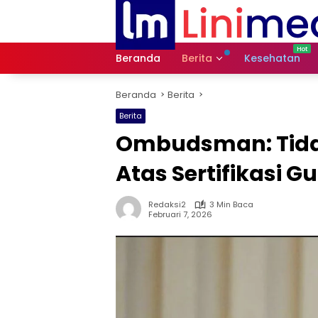
Langsung
ke
konten
Beranda
Berita
Kesehatan
Beranda
Berita
Berita
Ombudsman: Tida
Atas Sertifikasi G
Redaksi2
3 Min Baca
Februari 7, 2026