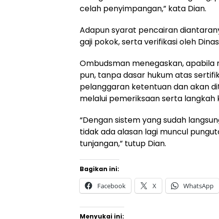
celah penyimpangan,” kata Dian.
Adapun syarat pencairan diantarany
gaji pokok, serta verifikasi oleh Din
Ombudsman menegaskan, apabila m
pun, tanpa dasar hukum atas sertifi
pelanggaran ketentuan dan akan d
melalui pemeriksaan serta langkah k
“Dengan sistem yang sudah langsung
tidak ada alasan lagi muncul pungu
tunjangan,” tutup Dian.
Bagikan ini:
Facebook
X
WhatsApp
Menyukai ini: