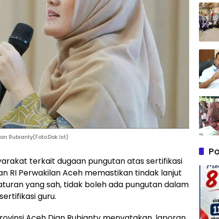
n Rubianty(Foto:Dok Ist)
Po
rakat terkait dugaan pungutan atas sertifikasi
n RI Perwakilan Aceh memastikan tindak lanjut
 aturan yang sah, tidak boleh ada pungutan dalam
rtifikasi guru.
ovinsi Aceh Dian Rubianty menyatakan, laporan