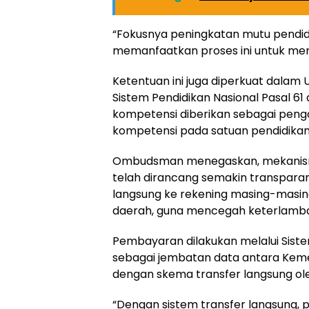
“Fokusnya peningkatan mutu pendidi
memanfaatkan proses ini untuk mena
Ketentuan ini juga diperkuat dala
Sistem Pendidikan Nasional Pasal 61
kompetensi diberikan sebagai penga
kompetensi pada satuan pendidikan t
Ombudsman menegaskan, mekanisme 
telah dirancang semakin transpara
langsung ke rekening masing-masin
daerah, guna mencegah keterlamb
Pembayaran dilakukan melalui Sis
sebagai jembatan data antara Keme
dengan skema transfer langsung ol
“Dengan sistem transfer langsung,