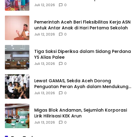
Juli 12, 2026
0
Pemerintah Aceh Beri Fleksibilitas Kerja ASN
untuk Antar Anak di Hari Pertama Sekolah
Juli 12, 2026
0
Tiga Saksi Diperiksa dalam Sidang Perdana
YS Alias Palee
Juli 13, 2026
0
Lewat GAMAS, Sekda Aceh Dorong
Penguatan Peran Ayah dalam Mendukung
Pendidikan Anak
Juli 13, 2026
0
Migas Blok Andaman, Sejumlah Korporasi
Lirik Hilirisasi KEK Arun
Juli 13, 2026
0