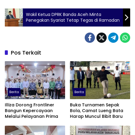
Wakil Ketua DPRK Banda Aceh Minta
Penegakan Syariat Tetap Tegas di Ramadan
Pos Terkait
Berita
Berita
Illiza Dorong Frontliner
Buka Turnamen Sepak
Bangun Kepercayaan
Bola, Camat Lueng Bata
Melalui Pelayanan Prima
Harap Muncul Bibit Baru