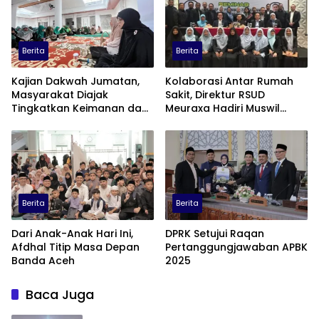
Berita
Berita
Kajian Dakwah Jumatan,
Kolaborasi Antar Rumah
Masyarakat Diajak
Sakit, Direktur RSUD
Tingkatkan Keimanan dan
Meuraxa Hadiri Muswil
Jaga Keluarga
PERSI Aceh
Berita
Berita
Dari Anak-Anak Hari Ini,
DPRK Setujui Raqan
Afdhal Titip Masa Depan
Pertanggungjawaban APBK
Banda Aceh
2025
Baca Juga