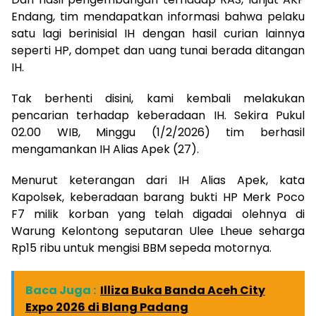
Endang, tim mendapatkan informasi bahwa pelaku
satu lagi berinisial IH dengan hasil curian lainnya
seperti HP, dompet dan uang tunai berada ditangan
IH.
Tak berhenti disini, kami kembali melakukan
pencarian terhadap keberadaan IH. Sekira Pukul
02.00 WIB, Minggu (1/2/2026) tim berhasil
mengamankan IH Alias Apek (27).
Menurut keterangan dari IH Alias Apek, kata
Kapolsek, keberadaan barang bukti HP Merk Poco
F7 milik korban yang telah digadai olehnya di
Warung Kelontong seputaran Ulee Lheue seharga
Rp15 ribu untuk mengisi BBM sepeda motornya.
Baca Juga :
Illiza Buka Banda Aceh City
Expo 2026 di Blang Padang