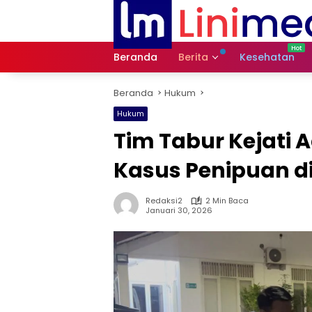
Langsung
ke
konten
Beranda
Berita
Kesehatan
Beranda
Hukum
Hukum
Tim Tabur Kejati
Kasus Penipuan di
Redaksi2
2 Min Baca
Januari 30, 2026