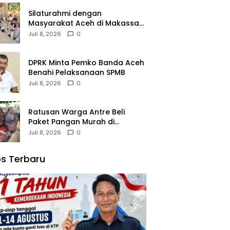
Silaturahmi dengan
Masyarakat Aceh di Makassar,
Kak Na Mengaku Bangga atas
Juli 8, 2026
0
Kekompakan Perantau Aceh
DPRK Minta Pemko Banda Aceh
Benahi Pelaksanaan SPMB
Juli 8, 2026
0
Ratusan Warga Antre Beli
Paket Pangan Murah di
Simpang Tiga
Juli 8, 2026
0
s Terbaru