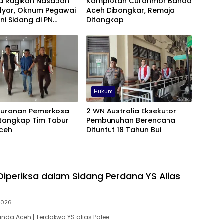
a Rugikan Nasabah
Komplotan Curanmor Banda
ilyar, Oknum Pegawai
Aceh Dibongkar, Remaja
 di PN
Ditangkap
g
Hukum
Buronan Pemerkosa
2 WN Australia Eksekutor
itangkap Tim Tabur
Pembunuhan Berencana
Aceh
Dituntut 18 Tahun Bui
 Diperiksa dalam Sidang Perdana YS Alias
 2026
anda Aceh | Terdakwa YS alias Palee…