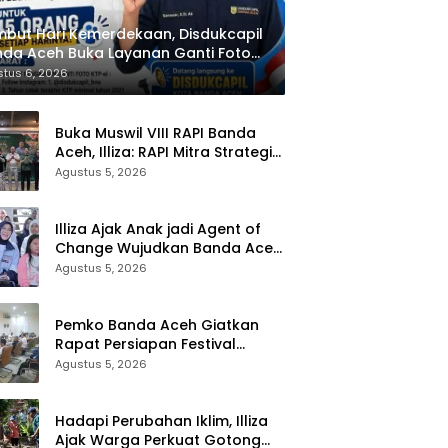
but Hari Kemerdekaan, Disdukcapil
da Aceh Buka Layanan Ganti Foto
P
tus 6, 2026
Buka Muswil VIII RAPI Banda
Aceh, Illiza: RAPI Mitra Strategis
Pemerintah
Agustus 5, 2026
Illiza Ajak Anak jadi Agent of
Change Wujudkan Banda Aceh
Kota Layak Anak
Agustus 5, 2026
Pemko Banda Aceh Giatkan
Rapat Persiapan Festival
Kemerdekaan di Pasar Atjeh
Agustus 5, 2026
Hadapi Perubahan Iklim, Illiza
Ajak Warga Perkuat Gotong