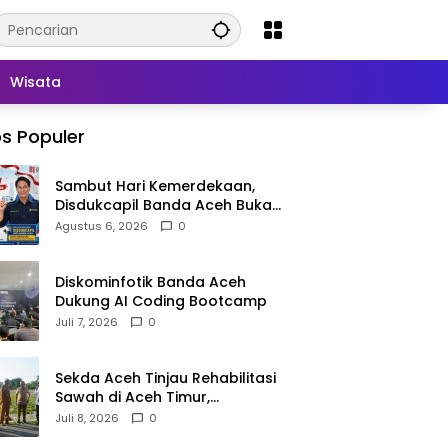
Wisata
s Populer
Sambut Hari Kemerdekaan,
Disdukcapil Banda Aceh Buka
Layanan Ganti Foto KTP
Agustus 6, 2026
0
Diskominfotik Banda Aceh
Dukung AI Coding Bootcamp
Juli 7, 2026
0
Sekda Aceh Tinjau Rehabilitasi
Sawah di Aceh Timur,
Targetkan Tanam Juli
Juli 8, 2026
0