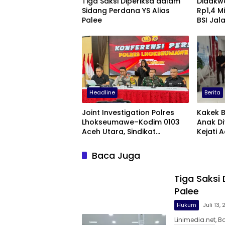
Tiga Saksi Diperiksa dalam
Didakw
Sidang Perdana YS Alias
Rp1,4 M
Palee
BSI Jalani Sidang
Saban
Headline
Berita
Joint Investigation Polres
Kakek 
Lhokseumawe–Kodim 0103
Anak D
Aceh Utara, Sindikat
Kejati 
Curanmor Berhasil
Dibongkar
Baca Juga
Tiga Saksi
Palee
Hukum
Juli 13,
Linimedia.net, B