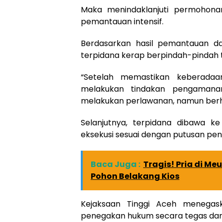
Maka menindaklanjuti permohona
pemantauan intensif.
Berdasarkan hasil pemantauan da
terpidana kerap berpindah-pindah
“Setelah memastikan keberadaa
melakukan tindakan pengamana
melakukan perlawanan, namun berhasi
Selanjutnya, terpidana dibawa ke
eksekusi sesuai dengan putusan pen
Baca Juga :
Tragis! Pria di M
Pohon Belakang Kios
Kejaksaan Tinggi Aceh menegas
penegakan hukum secara tegas dan 