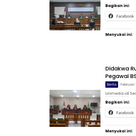
Bagikan ini:
Facebook
Menyukai ini:
Didakwa Ru
Pegawai BS
Berita
Februari
Linimedia.id| S
Bagikan ini:
Facebook
Menyukai ini: