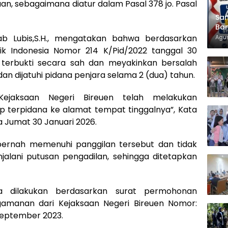
an, sebagaimana diatur dalam Pasal 378 jo. Pasal
Sam
Ban
KT
ab Lubis,S.H., mengatakan bahwa berdasarkan
Agus
k Indonesia Nomor 214 K/Pid/2022 tanggal 30
 terbukti secara sah dan meyakinkan bersalah
an dijatuhi pidana penjara selama 2 (dua) tahun.
Kejaksaan Negeri Bireuen telah melakukan
 terpidana ke alamat tempat tinggalnya”, Kata
 Jumat 30 Januari 2026.
pernah memenuhi panggilan tersebut dan tidak
jalani putusan pengadilan, sehingga ditetapkan
a dilakukan berdasarkan surat permohonan
amanan dari Kejaksaan Negeri Bireuen Nomor:
 September 2023.