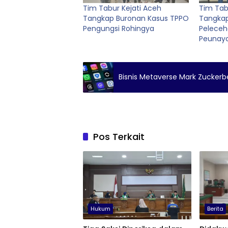
Tim Tabur Kejati Aceh
Tim Tab
Tangkap Buronan Kasus TPPO
Tangkap
Pengungsi Rohingya
Peleceh
Peunay
Bisnis Metaverse Mark Zuckerb
Pos Terkait
Hukum
Berita