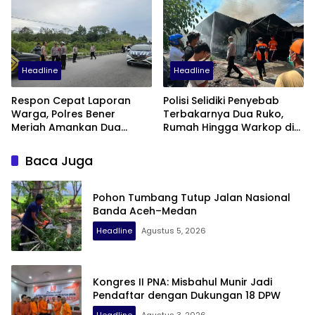
Menjelang Pensiun
Gampong Tanah Luas
Headline
Headline
Respon Cepat Laporan
Polisi Selidiki Penyebab
Warga, Polres Bener
Terbakarnya Dua Ruko,
Meriah Amankan Dua
Rumah Hingga Warkop di
Sepeda Motor Diduga
Samping Suzuya Mall
Terlibat Balap Liar
Baca Juga
Pohon Tumbang Tutup Jalan Nasional
Banda Aceh–Medan
Headline
Agustus 5, 2026
Kongres II PNA: Misbahul Munir Jadi
Pendaftar dengan Dukungan 18 DPW