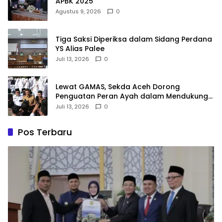
APBK 2025
Agustus 9, 2026
0
Tiga Saksi Diperiksa dalam Sidang Perdana
YS Alias Palee
Juli 13, 2026
0
Lewat GAMAS, Sekda Aceh Dorong
Penguatan Peran Ayah dalam Mendukung
Pendidikan Anak
Juli 13, 2026
0
Pos Terbaru