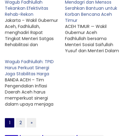
Wagub Fadhlullah
Mendagri dan Mensos
Tekankan Efektivitas
Serahkan Bantuan untuk
Rehab-Rekon
Korban Bencana Aceh
Jakarta – Wakil Gubernur
Timur
Aceh, Fadhlullah,
‎ACEH TIMUR — Wakil
menghadiri Rapat
Gubernur Aceh
Tingkat Menteri Satgas
Fadhlullah bersama
Rehabilitasi dan
Menteri Sosial Saifullah
Rekonstruksi
Yusuf dan Menteri Dalam
Pascabencana di Provinsi
Negeri Muhammad Tito
Wagub Fadhlullah: TPID
Aceh, Sumatera Utara,
Karnavian menyerahkan
Harus Perkuat Sinergi
dan Sumatera Barat
bantuan kepada
Jaga Stabilitas Harga
yang diselenggarakan di
masyarakat terdampak
BANDA ACEH – Tim
Gedung Kemenko PMK,
bencana
Pengendalian Inflasi
Jakarta Pusat, Jumat
hidrometeorologi di
Daerah Aceh harus
(27/2). Rapat yang
Kabupaten Aceh Timur,
memperkuat sinergi
dipimpin langsung oleh
Senin (16/3). Penyerahan
dalam upaya menjaga
Menteri Koordinator
bantuan berlangsung
stabilitas harga dan
Bidang Pembangunan
dalam acara Penyerahan
menekan inflasi di Bumi
Manusia dan
Bantuan Santunan Ahli
Serambi Mekah. Hal
1
2
»
Kebudayaan tersebut
Waris, Jaminan Hidup, Isi
tersebut disampaikan
bertujuan untuk
Hunian, dan Bantuan
oleh Wakil Gubernur
membahas progres…
Stimulan Sosial…