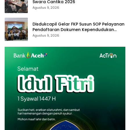
Swara Cantika 2026
Agustus 9, 2026
Disdukcapil Gelar FKP Susun SOP Pelayanan
Pendaftaran Dokumen Kependudukan
Secara Online
Agustus 9, 2026