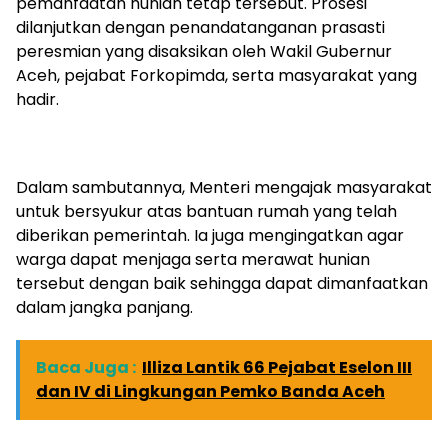
pemanfaatan hunian tetap tersebut. Prosesi
dilanjutkan dengan penandatanganan prasasti
peresmian yang disaksikan oleh Wakil Gubernur
Aceh, pejabat Forkopimda, serta masyarakat yang
hadir.
‎Dalam sambutannya, Menteri mengajak masyarakat
untuk bersyukur atas bantuan rumah yang telah
diberikan pemerintah. Ia juga mengingatkan agar
warga dapat menjaga serta merawat hunian
tersebut dengan baik sehingga dapat dimanfaatkan
dalam jangka panjang.
Baca Juga :
Illiza Lantik 66 Pejabat Eselon III
dan IV di Lingkungan Pemko Banda Aceh