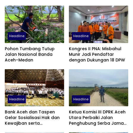
Headline
Headline
Pohon Tumbang Tutup
Kongres II PNA: Misbahul
Jalan Nasional Banda
Munir Jadi Pendaftar
Aceh–Medan
dengan Dukungan 18 DPW
Headline
Headline
Bank Aceh dan Taspen
Ketua Komisi III DPRK Aceh
Gelar Sosialisasi Hak dan
Utara Perbaiki Jalan
Kewajiban serta
Penghubung Serba Jaman
Wirausaha Pintar bagi PNS
Tunong dan Alue