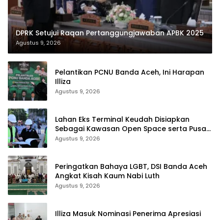
DPRK Setujui Raqan Pertanggungjawaban APBK 2025
Agustus 9, 2026
Pelantikan PCNU Banda Aceh, Ini Harapan
Illiza
Agustus 9, 2026
Lahan Eks Terminal Keudah Disiapkan
Sebagai Kawasan Open Space serta Pusat
Bisnis Terintegrasi
Agustus 9, 2026
Peringatkan Bahaya LGBT, DSI Banda Aceh
Angkat Kisah Kaum Nabi Luth
Agustus 9, 2026
Illiza Masuk Nominasi Penerima Apresiasi