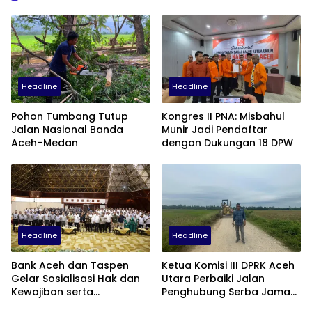
Headline
Headline
Pohon Tumbang Tutup
Kongres II PNA: Misbahul
Jalan Nasional Banda
Munir Jadi Pendaftar
Aceh–Medan
dengan Dukungan 18 DPW
Headline
Headline
Bank Aceh dan Taspen
Ketua Komisi III DPRK Aceh
Gelar Sosialisasi Hak dan
Utara Perbaiki Jalan
Kewajiban serta
Penghubung Serba Jaman
Wirausaha Pintar bagi PNS
Tunong dan Alue