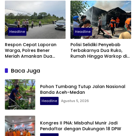
Menjelang Pensiun
Gampong Tanah Luas
Headline
Headline
Respon Cepat Laporan
Polisi Selidiki Penyebab
Warga, Polres Bener
Terbakarnya Dua Ruko,
Meriah Amankan Dua
Rumah Hingga Warkop di
Sepeda Motor Diduga
Samping Suzuya Mall
Terlibat Balap Liar
Baca Juga
Pohon Tumbang Tutup Jalan Nasional
Banda Aceh–Medan
Headline
Agustus 5, 2026
Kongres II PNA: Misbahul Munir Jadi
Pendaftar dengan Dukungan 18 DPW