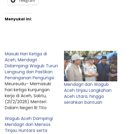
Telegram
Menyukai ini:
Masuki Hari Ketiga di
Aceh, Mendagri
Didampingi Wagub Turun
Langsung dan Pastikan
Penanganan Pengungsi
Meureudu– Memasuki
Mendagri dan Wagub
hari ketiga kunjungan
Aceh tinjau Langkahan
kerja di Aceh, Sabtu,
Aceh Utara, hingga
(21/2/2026) Menteri
serahkan bantuan
Dalam Negeri RI Tito
Karnavian selaku Ketua
Wagub Aceh Dampingi
Satgas Percepatan
Mendagri dan Mensos
Rehabilitasi dan
Tinjau Huntara serta
Rekonstruksi