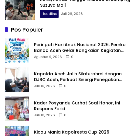
Suzuya Mall
Headline
Juli 26, 2026
Pos Populer
Peringati Hari Anak Nasional 2026, Pemko
Banda Aceh Gelar Rangkaian Kegiatan
Edukatif Menuju Indonesia Emas
Agustus 9, 2026
0
Kapolda Aceh Jalin Silaturahmi dengan
DJBC Aceh, Perkuat Sinergi Penegakan
Hukum
Juli 10, 2026
0
Kader Posyandu Curhat Soal Honor, Ini
Respons Farid
Juli 10, 2026
0
Kicau Mania Kapolresta Cup 2026