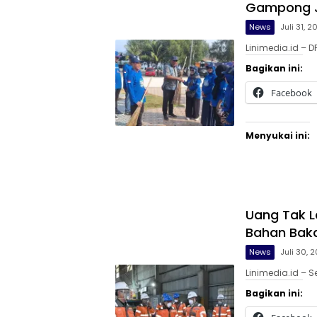
Gampong 
News
Juli 31, 
Linimedia.id – 
Bagikan ini:
Facebook
Menyukai ini:
Uang Tak L
Bahan Bak
News
Juli 30, 
Linimedia.id – S
Bagikan ini: