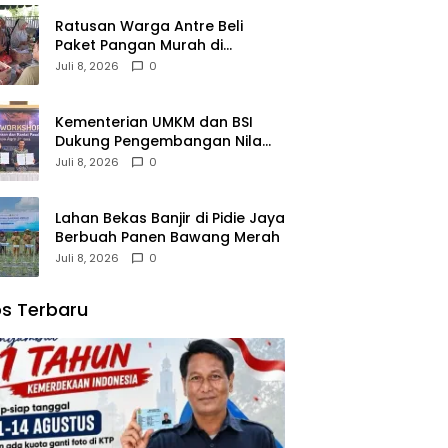
Ratusan Warga Antre Beli
Paket Pangan Murah di
Simpang Tiga
Juli 8, 2026
0
Kementerian UMKM dan BSI
Dukung Pengembangan Nilam
Aceh Bersama PT Razma Agro
Juli 8, 2026
0
Jayana
Lahan Bekas Banjir di Pidie Jaya
Berbuah Panen Bawang Merah
Juli 8, 2026
0
s Terbaru