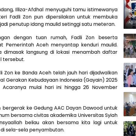
ang, Illiza-Afdhal menyuguhi tamu istimewanya
Sam
Ban
eri Fadli Zon pun dipersilakan untuk membuka
KT
Agus
adi penutup idang maulid setinggi satu meteran.
ringan dengan tuan rumah, Fadli Zon beserta
t Pemerintah Aceh menyantap kenduri maulid.
 dimasak langsung di lokasi menambah daftar
 tersebut.
i Zon ke Banda Aceh telah jauh hari dijadwalkan
al Gerakan Kebudayaan Indonesia (Gayain) 2025
. Acaranya mulai hari ini hingga 26 November
Zon bergerak ke Gedung AAC Dayan Dawood untuk
mum bersama civitas akademika Universitas Syiah
nsyaallah beliau akan bersama kita lagi untuk
a di sela-sela penyambutan.