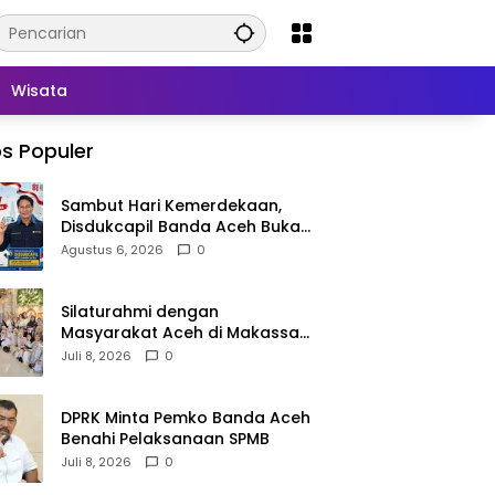
Wisata
s Populer
Sambut Hari Kemerdekaan,
Disdukcapil Banda Aceh Buka
Layanan Ganti Foto KTP
Agustus 6, 2026
0
Silaturahmi dengan
Masyarakat Aceh di Makassar,
Kak Na Mengaku Bangga atas
Juli 8, 2026
0
Kekompakan Perantau Aceh
DPRK Minta Pemko Banda Aceh
Benahi Pelaksanaan SPMB
Juli 8, 2026
0