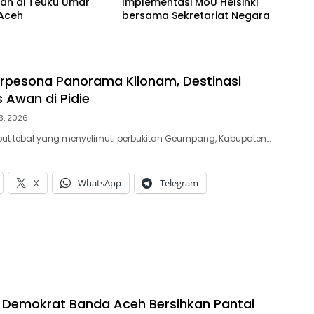
an di Teuku Umar
Implementasi MoU Helsinki
Aceh
bersama Sekretariat Negara
rpesona Panorama Kilonam, Destinasi
 Awan di Pidie
3, 2026
abut tebal yang menyelimuti perbukitan Geumpang, Kabupaten…
X
WhatsApp
Telegram
 Demokrat Banda Aceh Bersihkan Pantai