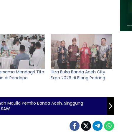
ersama Mendagri Tito
Illiza Buka Banda Aceh City
an di Pendopo
Expo 2026 di Blang Padang
mah Maulid Pemko Banda Aceh, Singgung
h SAW