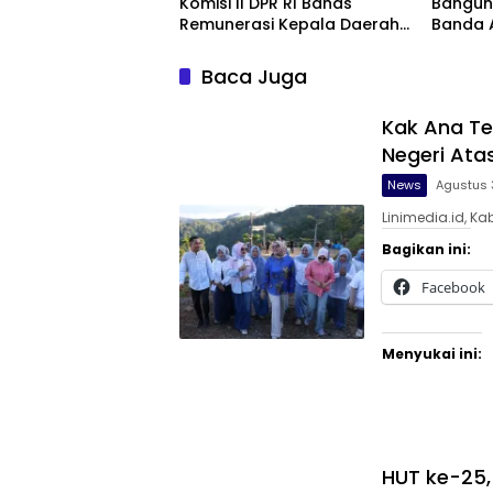
Komisi II DPR RI Bahas
Bangun
Remunerasi Kepala Daerah
Banda 
hingga Peningkatan PAD
Baca Juga
Kak Ana Te
Negeri Atas
News
Agustus 
Linimedia.id, K
Bagikan ini:
Facebook
Menyukai ini:
HUT ke-25,