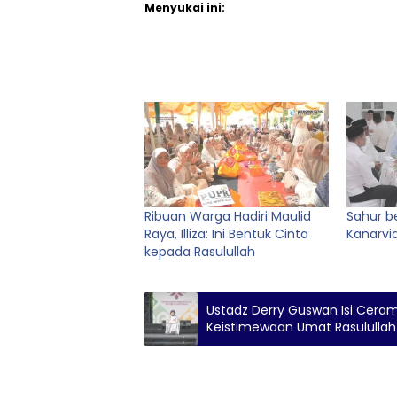
Menyukai ini:
Ribuan Warga Hadiri Maulid
Sahur b
Raya, Illiza: Ini Bentuk Cinta
Kanarvi
kepada Rasulullah
Ustadz Derry Guswan Isi Cera
Keistimewaan Umat Rasululla