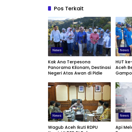
Pos Terkait
News
News
Kak Ana Terpesona
HUT ke
Panorama Kilonam, Destinasi
Aceh Be
Negeri Atas Awan di Pidie
Gampo
News
News
‎Wagub Aceh Ikuti RDPU
Api Mel