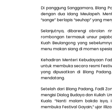
Di panggung Sanggamara, Blang Pad
dengan dua Idang Meulapeh. Ment
“sange” berlapis “seuhap” yang menj
Selanjutnya, dibarengi obrolan 
rombongan termasuk unsur pejaba
Kuah Beulangong yang sebelumnya
menu makan siang di momen spesial
Kehadiran Menteri Kebudayaan Fadl
untuk membuka secara resmi Festiv
yang dipusatkan di Blang Padang
mendatang.
Setelah dari Blang Padang, Fadli 
mengisi Dialog Budaya dan Kuliah U
Kuala. “Nanti malam bakda Isya, i
membuka Festival Gayain,” ujar Illiz