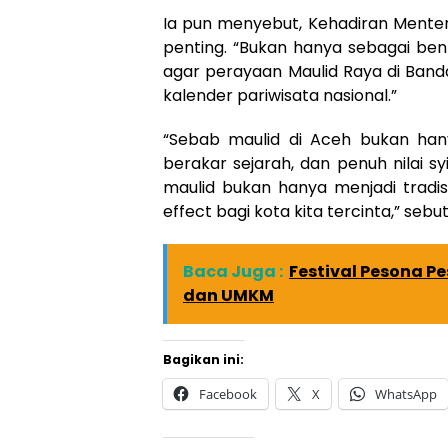
Ia pun menyebut, Kehadiran Menteri 
penting. “Bukan hanya sebagai ben
agar perayaan Maulid Raya di Ban
kalender pariwisata nasional.”
“Sebab maulid di Aceh bukan hany
berakar sejarah, dan penuh nilai sy
maulid bukan hanya menjadi tradis
effect bagi kota kita tercinta,” sebut I
Baca Juga :
Festival Pesona P
dan UMKM
Bagikan ini:
Facebook
X
WhatsApp