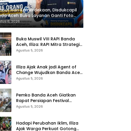
but Hari Kemerdekaan, Disdukcapil
da Aceh Buka Layanan Ganti Foto
P
tus 6, 2026
Buka Muswil VIII RAPI Banda
Aceh, Illiza: RAPI Mitra Strategis
Pemerintah
Agustus 5, 2026
Illiza Ajak Anak jadi Agent of
Change Wujudkan Banda Aceh
Kota Layak Anak
Agustus 5, 2026
Pemko Banda Aceh Giatkan
Rapat Persiapan Festival
Kemerdekaan di Pasar Atjeh
Agustus 5, 2026
Hadapi Perubahan Iklim, Illiza
Ajak Warga Perkuat Gotong