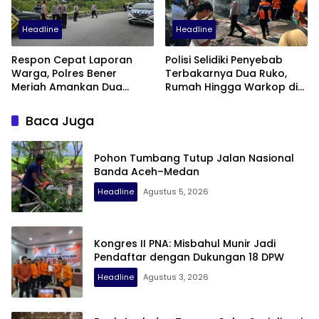
Headline
Headline
Respon Cepat Laporan
Polisi Selidiki Penyebab
Warga, Polres Bener
Terbakarnya Dua Ruko,
Meriah Amankan Dua
Rumah Hingga Warkop di
Sepeda Motor Diduga
Samping Suzuya Mall
Terlibat Balap Liar
Baca Juga
Pohon Tumbang Tutup Jalan Nasional
Banda Aceh–Medan
Headline
Agustus 5, 2026
Kongres II PNA: Misbahul Munir Jadi
Pendaftar dengan Dukungan 18 DPW
Headline
Agustus 3, 2026