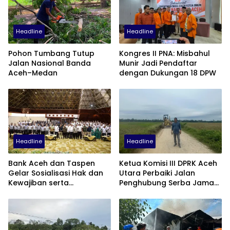
Headline
Headline
Pohon Tumbang Tutup
Kongres II PNA: Misbahul
Jalan Nasional Banda
Munir Jadi Pendaftar
Aceh–Medan
dengan Dukungan 18 DPW
Headline
Headline
Bank Aceh dan Taspen
Ketua Komisi III DPRK Aceh
Gelar Sosialisasi Hak dan
Utara Perbaiki Jalan
Kewajiban serta
Penghubung Serba Jaman
Wirausaha Pintar bagi PNS
Tunong dan Alue
Menjelang Pensiun
Gampong Tanah Luas