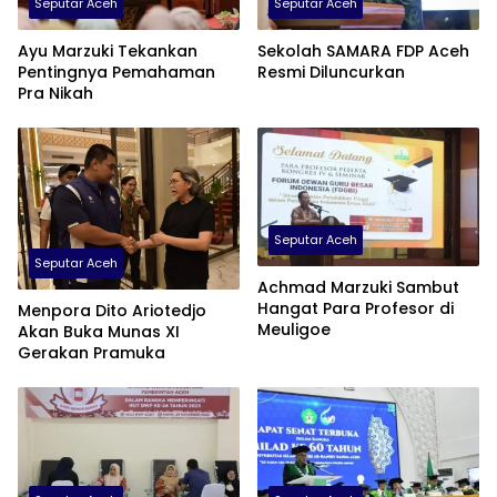
Seputar Aceh
Seputar Aceh
Ayu Marzuki Tekankan
Sekolah SAMARA FDP Aceh
Pentingnya Pemahaman
Resmi Diluncurkan
Pra Nikah
Seputar Aceh
Seputar Aceh
Achmad Marzuki Sambut
Hangat Para Profesor di
Menpora Dito Ariotedjo
Meuligoe
Akan Buka Munas XI
Gerakan Pramuka