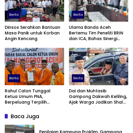
Berita
Berita
Dinsos Serahkan Bantuan
Ulama Banda Aceh
Masa Panik untuk Korban
Bertemu Tim Peneliti BRIN
Angin Kencang
dan ICA, Bahas Sinergi
Agama dan Sains untuk
kemasalahatan Umat
Berita
Berita
Rahul Calon Tunggal
Dai dan Muhtasib
Ketua Umum PNA,
Gampong Dakwah Keliling,
Berpeluang Terpilih
Ajak Warga Jadikan Shalat
Aklamasi
sebagai Terapi Hati
Baca Juga
Penilaian Kampung Proklim, Gampong