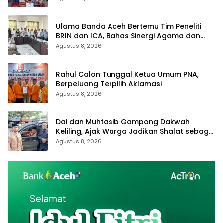
Ulama Banda Aceh Bertemu Tim Peneliti
BRIN dan ICA, Bahas Sinergi Agama dan
Sains untuk kemasalahatan Umat
Agustus 8, 2026
Rahul Calon Tunggal Ketua Umum PNA,
Berpeluang Terpilih Aklamasi
Agustus 8, 2026
Dai dan Muhtasib Gampong Dakwah
Keliling, Ajak Warga Jadikan Shalat sebagai
Terapi Hati
Agustus 8, 2026