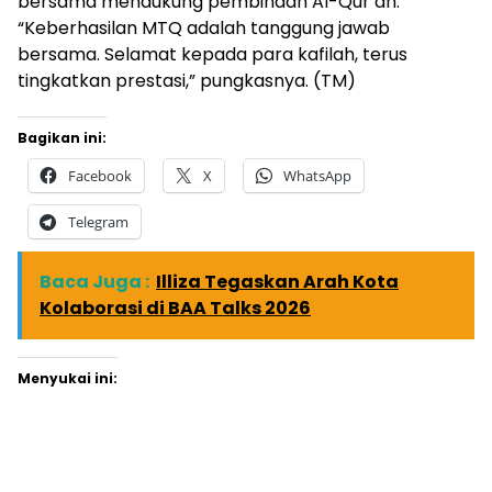
bersama mendukung pembinaan Al-Qur’an.
“Keberhasilan MTQ adalah tanggung jawab
bersama. Selamat kepada para kafilah, terus
tingkatkan prestasi,” pungkasnya. (TM)
Bagikan ini:
Facebook
X
WhatsApp
Telegram
Baca Juga :
Illiza Tegaskan Arah Kota
Kolaborasi di BAA Talks 2026
Menyukai ini: