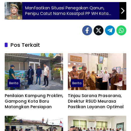
Manfaatkan Situasi Penegakan Qanun,
Penipu Catut Nama Kasatpol PP WH Kota
Banda Aceh
Pos Terkait
Berita
Berita
Penilaian Kampung Proklim,
Tinjau Sarana Prasarana,
Gampong Kota Baru
Direktur RSUD Meuraxa
Matangkan Persiapan
Pastikan Layanan Optimal