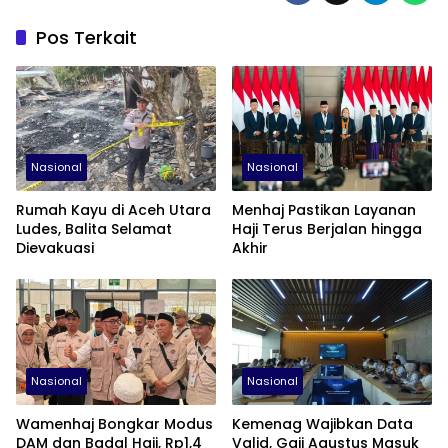
Wakil Menteri Haji dan
Umrah RI, Dahnil Anzar
Pos Terkait
Simanjuntak, bersama
Direktur Utama Garuda…
Nasional
Nasional
Rumah Kayu di Aceh Utara
Menhaj Pastikan Layanan
Ludes, Balita Selamat
Haji Terus Berjalan hingga
Dievakuasi
Akhir
Nasional
Nasional
Wamenhaj Bongkar Modus
Kemenag Wajibkan Data
DAM dan Badal Haji, Rp1,4
Valid, Gaji Agustus Masuk