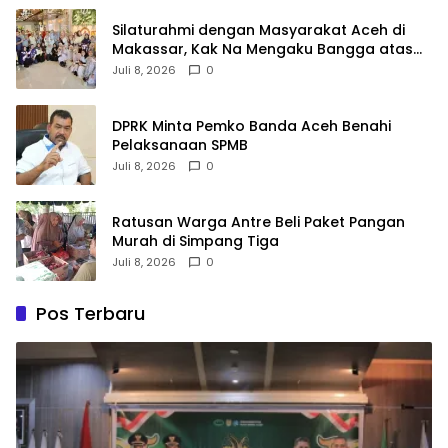
Silaturahmi dengan Masyarakat Aceh di
Makassar, Kak Na Mengaku Bangga atas
Kekompakan Perantau Aceh
Juli 8, 2026
0
DPRK Minta Pemko Banda Aceh Benahi
Pelaksanaan SPMB
Juli 8, 2026
0
Ratusan Warga Antre Beli Paket Pangan
Murah di Simpang Tiga
Juli 8, 2026
0
Pos Terbaru