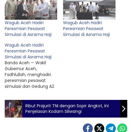
Wagub Aceh Hadiri
Wagub Aceh Hadiri
Peresmian Pesawat
Peresmian Pesawat
Simulasi di Asrama Haji
Simulasi di Asrama Haji
Wagub Aceh Hadiri
Peresmian Pesawat
Simulasi di Asrama Haji
Banda Aceh — Wakil
Gubernur Aceh,
Fadhlullah, menghadiri
peresmian pesawat
simulasi dan Gedung A2
Grand Misfalah yang
dibangun melalui skema
Surat Berharga Syariah
Ribut Prajurit TNI dengan Sopir Angkot, Ini
Negara (SBSN) 2025 di
Penjelasan Kodam Siliwangi
Asrama Haji Kelas I Aceh,
Minggu (15/2/2026). ‎
‎Peresmian dilakukan