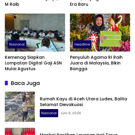
M Raib
Era Baru
Nasional
Headline
Kemenag Siapkan
Penyuluh Agama RI Raih
Lompatan Digital Gaji ASN
Juara di Malaysia, Bikin
Mulai Agustus
Bangga
Baca Juga
Rumah Kayu di Aceh Utara Ludes, Balita
Selamat Dievakuasi
Nasional
Juni 9, 2026
Menhaj Pastikan Layanan Haji Terus