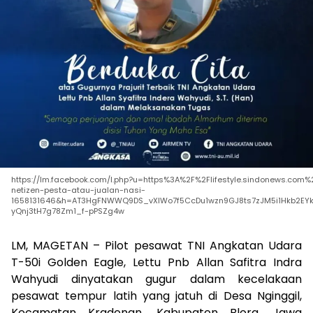
https://lm.facebook.com/l.php?u=https%3A%2F%2Flifestyle.sindonews.
netizen-pesta-atau-jualan-nasi-
1658131646&h=AT3HgFNWWQ9DS_vXIWo7f5CcDu1wzn9GJ8ts7zJM5i1Hkb2EY
yQnj3tH7g78Zm1_f-pPSZg4w
LM, MAGETAN – Pilot pesawat TNI Angkatan Udara
T-50i Golden Eagle, Lettu Pnb Allan Safitra Indra
Wahyudi dinyatakan gugur dalam kecelakaan
pesawat tempur latih yang jatuh di Desa Nginggil,
Kecamatan Kradenan, Kabupaten Blora, Jawa