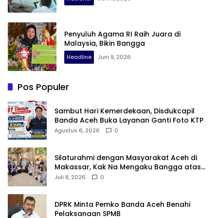
Penyuluh Agama RI Raih Juara di
Malaysia, Bikin Bangga
Headline
Juni 9, 2026
Pos Populer
Sambut Hari Kemerdekaan, Disdukcapil
Banda Aceh Buka Layanan Ganti Foto KTP
Agustus 6, 2026
0
Silaturahmi dengan Masyarakat Aceh di
Makassar, Kak Na Mengaku Bangga atas
Kekompakan Perantau Aceh
Juli 8, 2026
0
DPRK Minta Pemko Banda Aceh Benahi
Pelaksanaan SPMB