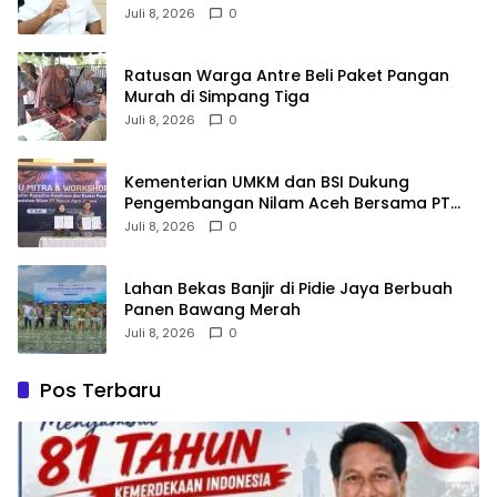
Juli 8, 2026
0
Ratusan Warga Antre Beli Paket Pangan
Murah di Simpang Tiga
Juli 8, 2026
0
Kementerian UMKM dan BSI Dukung
Pengembangan Nilam Aceh Bersama PT
Razma Agro Jayana
Juli 8, 2026
0
Lahan Bekas Banjir di Pidie Jaya Berbuah
Panen Bawang Merah
Juli 8, 2026
0
Pos Terbaru