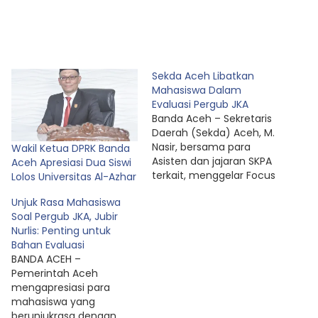
Sekda Aceh Libatkan
Mahasiswa Dalam
Evaluasi Pergub JKA
Banda Aceh – Sekretaris
Daerah (Sekda) Aceh, M.
Nasir, bersama para
Wakil Ketua DPRK Banda
Asisten dan jajaran SKPA
Aceh Apresiasi Dua Siswi
terkait, menggelar Focus
Lolos Universitas Al-Azhar
Group Discussion (FGD)
Unjuk Rasa Mahasiswa
bersama sejumlah
Soal Pergub JKA, Jubir
Organisasi Kepemudaan
Nurlis: Penting untuk
(OKP) dan Organisasi
Bahan Evaluasi
Kemahasiswaan
BANDA ACEH –
(Ormawa) yang
Pemerintah Aceh
berlangsung di Ruang
mengapresiasi para
Potensi Daerah Setda
mahasiswa yang
Aceh, Senin (4/5). FGD
berunjukrasa dengan
tersebut menjadi ruang