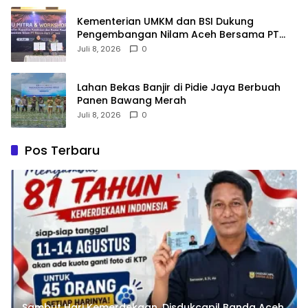
Kementerian UMKM dan BSI Dukung
Pengembangan Nilam Aceh Bersama PT
Razma Agro Jayana
Juli 8, 2026
0
Lahan Bekas Banjir di Pidie Jaya Berbuah
Panen Bawang Merah
Juli 8, 2026
0
Pos Terbaru
Sambut Hari Kemerdekaan, Disdukcapil Banda Aceh