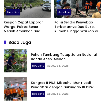
Headline
Headline
Respon Cepat Laporan
Polisi Selidiki Penyebab
Warga, Polres Bener
Terbakarnya Dua Ruko,
Meriah Amankan Dua
Rumah Hingga Warkop di
Sepeda Motor Diduga
Samping Suzuya Mall
Terlibat Balap Liar
Baca Juga
Pohon Tumbang Tutup Jalan Nasional
Banda Aceh–Medan
Headline
Agustus 5, 2026
Kongres II PNA: Misbahul Munir Jadi
Pendaftar dengan Dukungan 18 DPW
Headline
Agustus 3, 2026