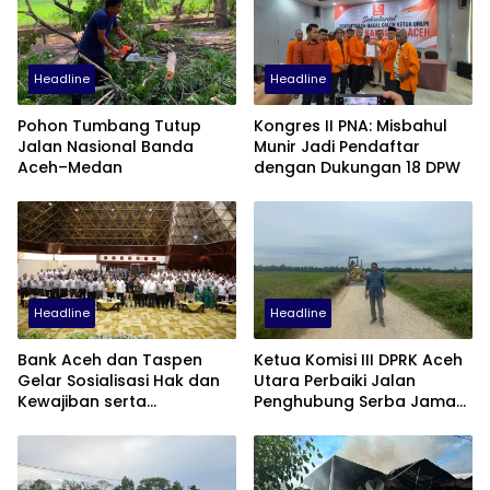
Headline
Headline
Pohon Tumbang Tutup
Kongres II PNA: Misbahul
Jalan Nasional Banda
Munir Jadi Pendaftar
Aceh–Medan
dengan Dukungan 18 DPW
Headline
Headline
Bank Aceh dan Taspen
Ketua Komisi III DPRK Aceh
Gelar Sosialisasi Hak dan
Utara Perbaiki Jalan
Kewajiban serta
Penghubung Serba Jaman
Wirausaha Pintar bagi PNS
Tunong dan Alue
Menjelang Pensiun
Gampong Tanah Luas