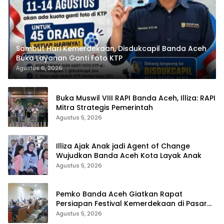
Sambut Hari Kemerdekaan, Disdukcapil Banda Aceh
Buka Layanan Ganti Foto KTP
Agustus 6, 2026
Buka Muswil VIII RAPI Banda Aceh, Illiza: RAPI
Mitra Strategis Pemerintah
Agustus 5, 2026
Illiza Ajak Anak jadi Agent of Change
Wujudkan Banda Aceh Kota Layak Anak
Agustus 5, 2026
Pemko Banda Aceh Giatkan Rapat
Persiapan Festival Kemerdekaan di Pasar
Atjeh
Agustus 5, 2026