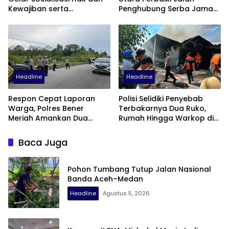
Kewajiban serta
Penghubung Serba Jaman
Wirausaha Pintar bagi PNS
Tunong dan Alue
Menjelang Pensiun
Gampong Tanah Luas
Headline
Headline
Respon Cepat Laporan
Polisi Selidiki Penyebab
Warga, Polres Bener
Terbakarnya Dua Ruko,
Meriah Amankan Dua
Rumah Hingga Warkop di
Sepeda Motor Diduga
Samping Suzuya Mall
Terlibat Balap Liar
Baca Juga
Pohon Tumbang Tutup Jalan Nasional
Banda Aceh–Medan
Headline
Agustus 5, 2026