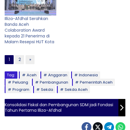
Illiza-Afdhal Serahkan
Banda Aceh
Colaboration Award
kepada 21 Penerima di
Malam Resepsi HUT Kota
1
2
»
Tag:
Aceh
Anggaran
Indonesia
Peluang
Pembangunan
Pemerintah Aceh
Program
Sekda
Sekda Aceh
Konsolidasi Fiskal dan Pembangunan SDM jadi Fondasi
Tahun Pertama Illiza–Afdhal