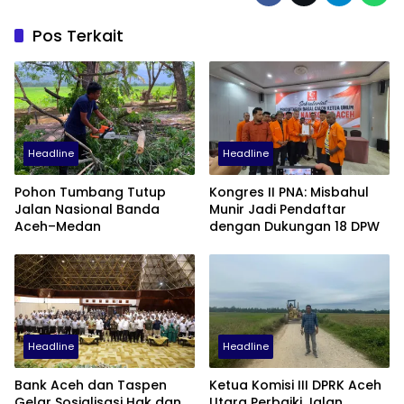
Pos Terkait
Headline
Headline
Pohon Tumbang Tutup
Kongres II PNA: Misbahul
Jalan Nasional Banda
Munir Jadi Pendaftar
Aceh–Medan
dengan Dukungan 18 DPW
Headline
Headline
Bank Aceh dan Taspen
Ketua Komisi III DPRK Aceh
Gelar Sosialisasi Hak dan
Utara Perbaiki Jalan