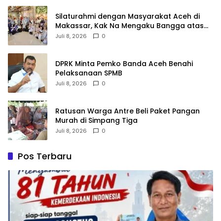
Silaturahmi dengan Masyarakat Aceh di
Makassar, Kak Na Mengaku Bangga atas
Kekompakan Perantau Aceh
Juli 8, 2026
0
DPRK Minta Pemko Banda Aceh Benahi
Pelaksanaan SPMB
Juli 8, 2026
0
Ratusan Warga Antre Beli Paket Pangan
Murah di Simpang Tiga
Juli 8, 2026
0
Pos Terbaru