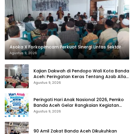
Asoka X Forkopimcam Perkuat Sinergi Lintas Sektor
Agustus 9, 2026
Kajian Dakwah di Pendopo Wali Kota Banda
Aceh: Peringatan Keras Tentang Azab Allah
Bagi Pelaku LGBT
Agustus 9, 2026
Peringati Hari Anak Nasional 2026, Pemko
Banda Aceh Gelar Rangkaian Kegiatan
Edukatif Menuju Indonesia Emas
Agustus 9, 2026
90 Amil Zakat Banda Aceh Dikukuhkan