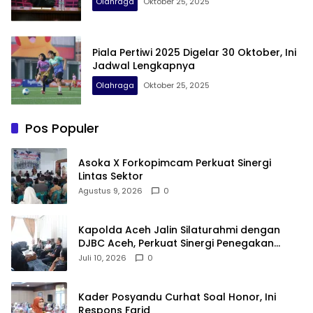
Olahraga
Oktober 25, 2025
Piala Pertiwi 2025 Digelar 30 Oktober, Ini
Jadwal Lengkapnya
Olahraga
Oktober 25, 2025
Pos Populer
Asoka X Forkopimcam Perkuat Sinergi
Lintas Sektor
Agustus 9, 2026
0
Kapolda Aceh Jalin Silaturahmi dengan
DJBC Aceh, Perkuat Sinergi Penegakan
Hukum
Juli 10, 2026
0
Kader Posyandu Curhat Soal Honor, Ini
Respons Farid