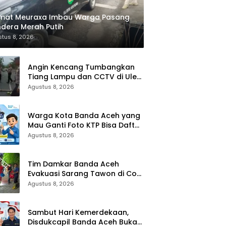
mat Meuraxa Imbau Warga Pasang
dera Merah Putih
tus 8, 2026
Angin Kencang Tumbangkan
Tiang Lampu dan CCTV di Ulee
Lheue, Diskominfotik Lakukan
Agustus 8, 2026
Penanganan Cepat
Warga Kota Banda Aceh yang
Mau Ganti Foto KTP Bisa Daftar
Online Di Sini
Agustus 8, 2026
Tim Damkar Banda Aceh
Evakuasi Sarang Tawon di Cot
Mesjid
Agustus 8, 2026
Sambut Hari Kemerdekaan,
Disdukcapil Banda Aceh Buka