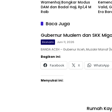
Wamenhaj Bongkar Modus
Kemena
DAM dan Badal Haji, Rp1,4 M
Valid, 
Raib
Era Bar
Baca Juga
Gubernur Mualem dan SKK Miga
Ekonomi
Juni 11, 2026
BANDA ACEH – Gubenur Aceh, Muzakir Manaf (
Bagikan ini:
Facebook
X
WhatsApp
Menyukai ini:
Rumah Kayu