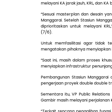
melayani KA jarak jauh, KRL, dan KA 
“Sesuai masterplan dan desain yang
Manggarai. Setelah Stasiun Mangga
diprioritaskan untuk melayani KRL
(7/6).
Untuk memfasilitasi agar tidak t
mengatakan pihaknya menyiapkan inf
“Saat ini, masih dalam proses khu
menyiapkan infrastruktur penunjang,
Pembangunan Stasiun Manggarai d
pengerjaan proyek double double t
Sementara itu, VP Public Relations
Gambir masih melayani perjalanan K
“Terkait rencana pengalihan fungs