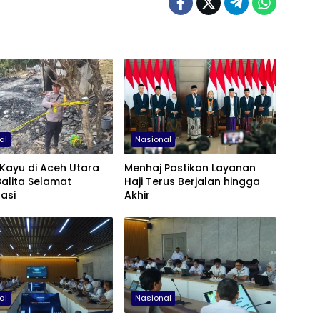
al
Nasional
Kayu di Aceh Utara
Menhaj Pastikan Layanan
Balita Selamat
Haji Terus Berjalan hingga
asi
Akhir
al
Nasional