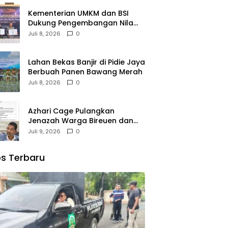
Kementerian UMKM dan BSI
Dukung Pengembangan Nilam
Aceh Bersama PT Razma Agro
Juli 8, 2026
0
Jayana
Lahan Bekas Banjir di Pidie Jaya
Berbuah Panen Bawang Merah
Juli 8, 2026
0
Azhari Cage Pulangkan
Jenazah Warga Bireuen dan
Dua Anaknya dari Malaysia
Juli 9, 2026
0
s Terbaru