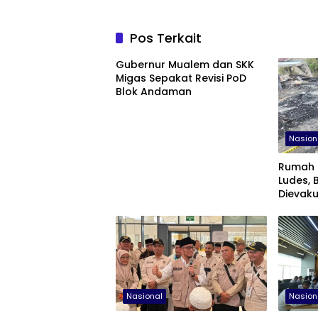
Pos Terkait
Gubernur Mualem dan SKK
Migas Sepakat Revisi PoD
Blok Andaman
Nasion
Rumah 
Ludes, 
Dievaku
Nasional
Nasion