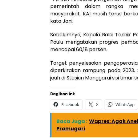
pemerintah dalam rangka mem
masyarakat. KAI masih terus berko
kata Joni.
Sebelumnya, Kepala Balai Teknik P
Paulu mengatakan progres pemba
mencapai 60,18 persen.
Target penyelesaian pengoperasian
diperkirakan rampung pada 2023. 
jauh di Stasiun Manggarai sisi timur
Bagikan ini:
Facebook
X
WhatsApp
Baca Juga :
Wapres: Agak Aneh
Pramugari