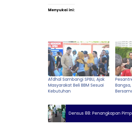
Menyukai ini:
Afdhal Sambangi SPBU, Ajak
Pesantr
Masyarakat Beli BBM Sesuai
Bangsa,
Kebutuhan
Bersam
Densus 88: Penangkapan Pimpin