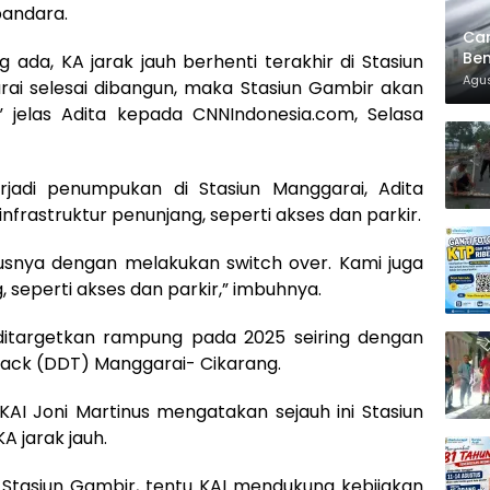
bandara.
Ca
Ben
 ada, KA jarak jauh berhenti terakhir di Stasiun
Agus
rai selesai dibangun, maka Stasiun Gambir akan
,” jelas Adita kepada CNNIndonesia.com, Selasa
erjadi penumpukan di Stasiun Manggarai, Adita
rastruktur penunjang, seperti akses dan parkir.
susnya dengan melakukan switch over. Kami juga
 seperti akses dan parkir,” imbuhnya.
itargetkan rampung pada 2025 seiring dengan
rack (DDT) Manggarai- Cikarang.
 KAI Joni Martinus mengatakan sejauh ini Stasiun
A jarak jauh.
i Stasiun Gambir, tentu KAI mendukung kebijakan