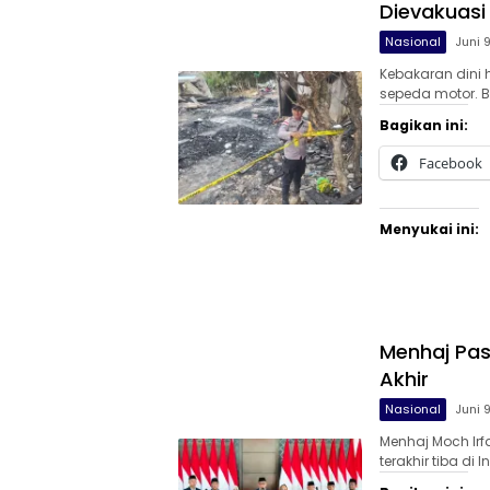
Dievakuasi
Nasional
Juni 
Kebakaran dini
sepeda motor. B
Bagikan ini:
Facebook
Menyukai ini:
Menhaj Pas
Akhir
Nasional
Juni 
Menhaj Moch Irf
terakhir tiba di 