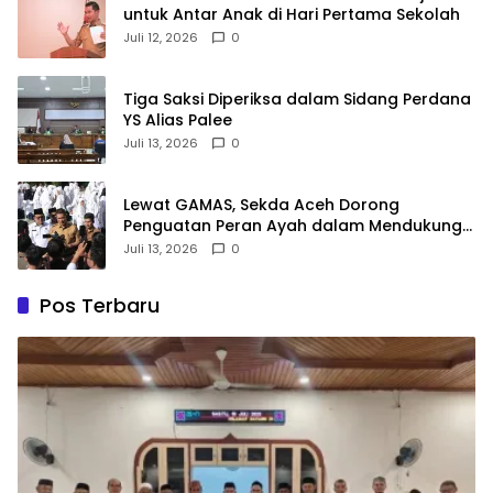
untuk Antar Anak di Hari Pertama Sekolah
Juli 12, 2026
0
Tiga Saksi Diperiksa dalam Sidang Perdana
YS Alias Palee
Juli 13, 2026
0
Lewat GAMAS, Sekda Aceh Dorong
Penguatan Peran Ayah dalam Mendukung
Pendidikan Anak
Juli 13, 2026
0
Pos Terbaru