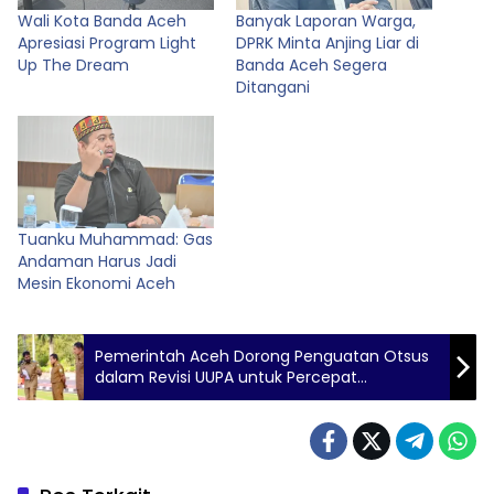
Wali Kota Banda Aceh
Banyak Laporan Warga,
Apresiasi Program Light
DPRK Minta Anjing Liar di
Up The Dream
Banda Aceh Segera
Ditangani
Tuanku Muhammad: Gas
Andaman Harus Jadi
Mesin Ekonomi Aceh
Pemerintah Aceh Dorong Penguatan Otsus
dalam Revisi UUPA untuk Percepat
Penurunan Kemiskinan