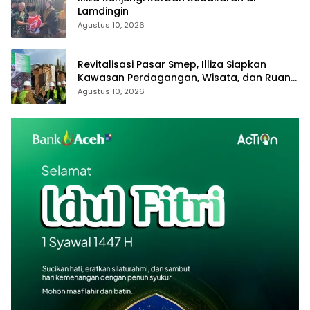
Lamdingin
Agustus 10, 2026
Revitalisasi Pasar Smep, Illiza Siapkan
Kawasan Perdagangan, Wisata, dan Ruang
Publik Baru
Agustus 10, 2026