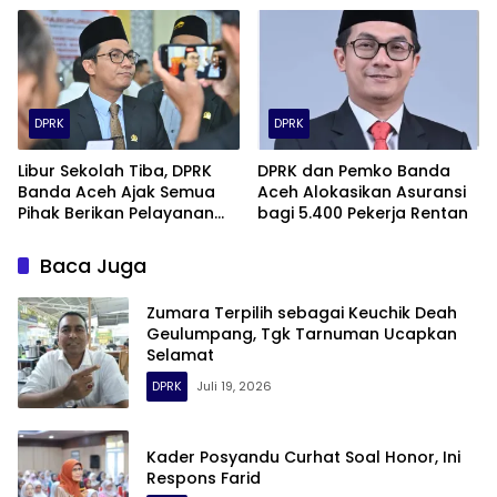
DPRK
DPRK
Libur Sekolah Tiba, DPRK
DPRK dan Pemko Banda
Banda Aceh Ajak Semua
Aceh Alokasikan Asuransi
Pihak Berikan Pelayanan
bagi 5.400 Pekerja Rentan
Terbaik bagi Wisatawan
Baca Juga
Zumara Terpilih sebagai Keuchik Deah
Geulumpang, Tgk Tarnuman Ucapkan
Selamat
DPRK
Juli 19, 2026
Kader Posyandu Curhat Soal Honor, Ini
Respons Farid