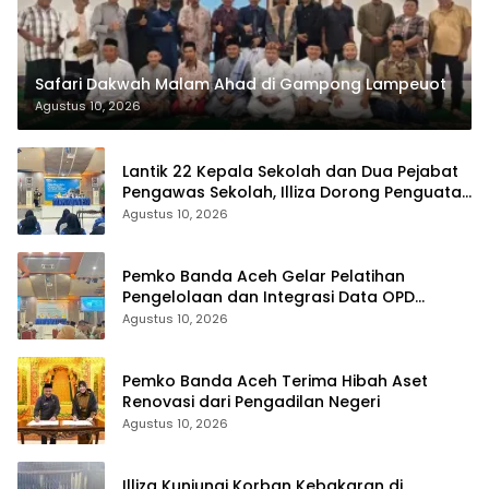
Safari Dakwah Malam Ahad di Gampong Lampeuot
Agustus 10, 2026
Lantik 22 Kepala Sekolah dan Dua Pejabat
Pengawas Sekolah, Illiza Dorong Penguatan
Pendidikan Berkarakter
Agustus 10, 2026
Pemko Banda Aceh Gelar Pelatihan
Pengelolaan dan Integrasi Data OPD
melalui Portal Satu Data
Agustus 10, 2026
Pemko Banda Aceh Terima Hibah Aset
Renovasi dari Pengadilan Negeri
Agustus 10, 2026
Illiza Kunjungi Korban Kebakaran di