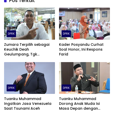
Pos Terkait
DPRK
DPRK
Zumara Terpilih sebagai
Kader Posyandu Curhat
Keuchik Deah
Soal Honor, Ini Respons
Geulumpang, Tgk
Farid
Tarnuman Ucapkan
Selamat
DPRK
DPRK
Tuanku Muhammad
Tuanku Muhammad
Ingatkan Jasa Venezuela
Dorong Anak Muda Isi
Saat Tsunami Aceh
Masa Depan dengan
Karya, Bukan Narkoba