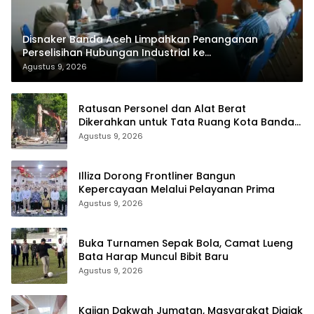
Disnaker Banda Aceh Limpahkan Penanganan
Perselisihan Hubungan Industrial ke
Disnakermobduk Aceh
Agustus 9, 2026
Ratusan Personel dan Alat Berat
Dikerahkan untuk Tata Ruang Kota Banda
Aceh
Agustus 9, 2026
Illiza Dorong Frontliner Bangun
Kepercayaan Melalui Pelayanan Prima
Agustus 9, 2026
Buka Turnamen Sepak Bola, Camat Lueng
Bata Harap Muncul Bibit Baru
Agustus 9, 2026
Kajian Dakwah Jumatan, Masyarakat Diajak