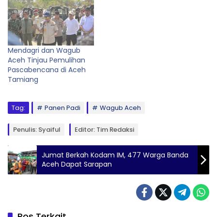
Mendagri dan Wagub
Aceh Tinjau Pemulihan
Pascabencana di Aceh
Tamiang
Tag:
Panen Padi
Wagub Aceh
Penulis: Syaiful
Editor: Tim Redaksi
Jumat Berkah Kodam IM, 477 Warga Banda
Aceh Dapat Sarapan
Pos Terkait