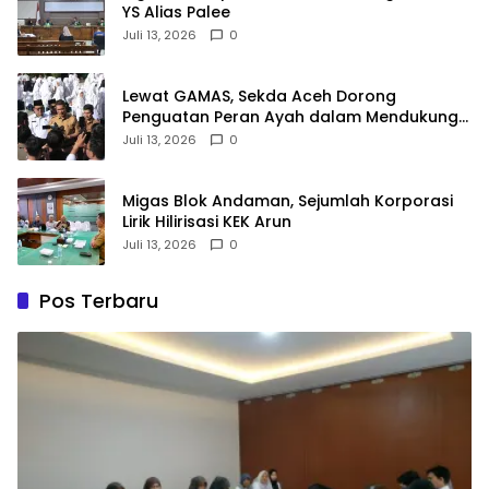
YS Alias Palee
Juli 13, 2026
0
Lewat GAMAS, Sekda Aceh Dorong
Penguatan Peran Ayah dalam Mendukung
Pendidikan Anak
Juli 13, 2026
0
Migas Blok Andaman, Sejumlah Korporasi
Lirik Hilirisasi KEK Arun
Juli 13, 2026
0
Pos Terbaru