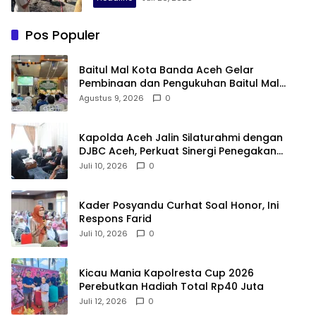
Pos Populer
Baitul Mal Kota Banda Aceh Gelar
Pembinaan dan Pengukuhan Baitul Mal
Gampong
Agustus 9, 2026
0
Kapolda Aceh Jalin Silaturahmi dengan
DJBC Aceh, Perkuat Sinergi Penegakan
Hukum
Juli 10, 2026
0
Kader Posyandu Curhat Soal Honor, Ini
Respons Farid
Juli 10, 2026
0
Kicau Mania Kapolresta Cup 2026
Perebutkan Hadiah Total Rp40 Juta
Juli 12, 2026
0