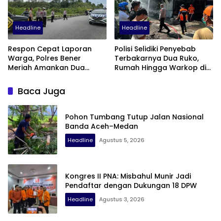
Headline
Headline
Respon Cepat Laporan
Polisi Selidiki Penyebab
Warga, Polres Bener
Terbakarnya Dua Ruko,
Meriah Amankan Dua
Rumah Hingga Warkop di
Sepeda Motor Diduga
Samping Suzuya Mall
Terlibat Balap Liar
Baca Juga
Pohon Tumbang Tutup Jalan Nasional
Banda Aceh–Medan
Headline
Agustus 5, 2026
Kongres II PNA: Misbahul Munir Jadi
Pendaftar dengan Dukungan 18 DPW
Headline
Agustus 3, 2026