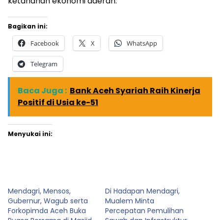
ketahanan ekonomi daerah.
Bagikan ini:
Facebook
X
WhatsApp
Telegram
Baca Juga :
Bank Aceh Syariah Raih Kinerja
Positif di Usia ke-51
Menyukai ini:
Mendagri, Mensos,
Di Hadapan Mendagri,
Gubernur, Wagub serta
Mualem Minta
Forkopimda Aceh Buka
Percepatan Pemulihan