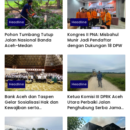
Headline
Headline
Pohon Tumbang Tutup
Kongres II PNA: Misbahul
Jalan Nasional Banda
Munir Jadi Pendaftar
Aceh–Medan
dengan Dukungan 18 DPW
Headline
Headline
Bank Aceh dan Taspen
Ketua Komisi III DPRK Aceh
Gelar Sosialisasi Hak dan
Utara Perbaiki Jalan
Kewajiban serta
Penghubung Serba Jaman
Wirausaha Pintar bagi PNS
Tunong dan Alue
Menjelang Pensiun
Gampong Tanah Luas