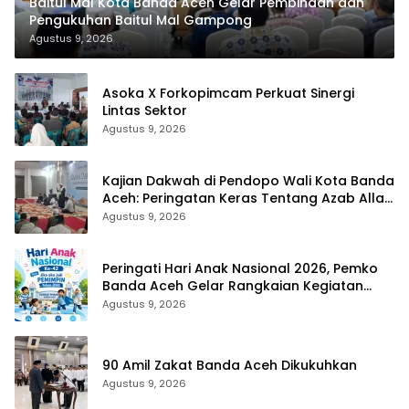
Baitul Mal Kota Banda Aceh Gelar Pembinaan dan
Pengukuhan Baitul Mal Gampong
Agustus 9, 2026
Asoka X Forkopimcam Perkuat Sinergi
Lintas Sektor
Agustus 9, 2026
Kajian Dakwah di Pendopo Wali Kota Banda
Aceh: Peringatan Keras Tentang Azab Allah
Bagi Pelaku LGBT
Agustus 9, 2026
Peringati Hari Anak Nasional 2026, Pemko
Banda Aceh Gelar Rangkaian Kegiatan
Edukatif Menuju Indonesia Emas
Agustus 9, 2026
90 Amil Zakat Banda Aceh Dikukuhkan
Agustus 9, 2026