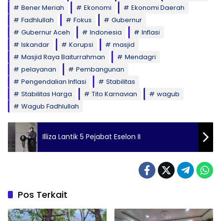
Bener Meriah
Ekonomi
Ekonomi Daerah
Fadhlullah
Fokus
Gubernur
Gubernur Aceh
Indonesia
Inflasi
Iskandar
Korupsi
masjid
Masjid Raya Baiturrahman
Mendagri
pelayanan
Pembangunan
Pengendalian Inflasi
Stabilitas
Stabilitas Harga
Tito Karnavian
wagub
Wagub Fadhlullah
Illiza Lantik 5 Pejabat Eselon II
Pos Terkait