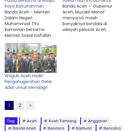
Puasa Bersama di Masjid
Sawah dan Infrastruktur
Raya Baiturrahman
Banda Aceh — Gubernur
Banda Aceh – Menteri
Aceh, Muzakir Manaf
Dalam Negeri
menyoroti masih
Muhammad Tito
banyaknya kendala di
Karnavian bersama
wilayah pelosok Aceh
Menteri Sosial Saifullah
enam bulan
Yusuf menghadiri buka
pascabencana banjir
puasa bersama di
dan longsor di hadapan
halaman Masjid Raya
Menteri Dalam Negeri
Baiturrahman, Jumat
Muhammad Tito
(6/3/2026). Kegiatan
Karnavian dalam rapat
yang digelar Pemerintah
koordinasi dan evaluasi
Wagub Aceh Hadiri
Aceh tersebut juga
capaian penanganan
Penganugerahan Gelar
dihadiri Gubernur Aceh
pemulihan
Adat untuk Mendagri
Muzakir Manaf, Wakil
pascabencana di Aceh
Gubernur Aceh
yang digelar di Gedung
Fadhlullah, Kapolda Aceh
Serbaguna Kantor
1
2
»
Marzuki Ali Basyah, Kajati
Gubernur Aceh, pada
Aceh Yudi Triadi,…
Selasa…
Tag:
Aceh
Aceh Tamiang
Anggaran
Banda Aceh
Bandara
Bantuan
Bencana